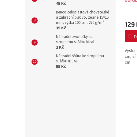
45 Kč
Benco celoplastové chovatelské
a zahradní pletivo, zelené 15×15
mm, výška 100 cm, 270 g/m²
129 
35 Kč
D
Náhradní zvonečky ke
stropnímu sušáku Ideal
2 Kč
Výška 
Náhradní šňůra ke stropnímu
cm, ší
sušáku IDEAL
cm
55 Kč