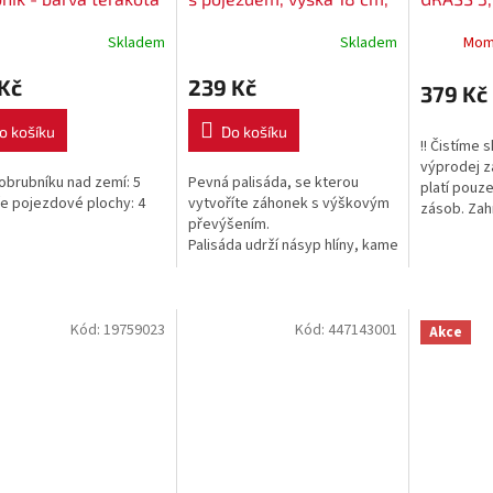
balení 1 m - barva hnědá
(světlá)
Skladem
Skladem
Mom
Kč
239 Kč
379 Kč
o košíku
Do košíku
!! Čistíme s
výprodej za
obrubníku nad zemí: 5
Pevná palisáda, se kterou
platí pouz
ře pojezdové plochy: 4
vytvoříte záhonek s výškovým
zásob. Zah
převýšením.
pojezdem o
Palisáda udrží násyp hlíny, kamení nebo kůry.
výběr z hn
Palisáda BENCO...
barvy....
Kód:
19759023
Kód:
447143001
Akce