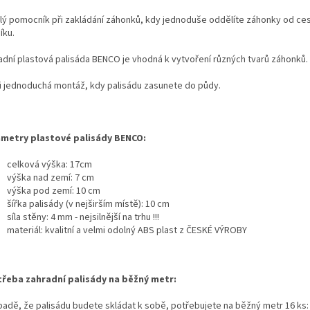
lý pomocník při zakládání záhonků, kdy jednoduše oddělíte záhonky od ce
íku.
adní plastová palisáda BENCO je vhodná k vytvoření různých tvarů záhonků.
i jednoduchá montáž, kdy palisádu zasunete do půdy.
metry plastové palisády BENCO:
celková výška: 17cm
výška nad zemí: 7 cm
výška pod zemí: 10 cm
šířka palisády (v nejširším místě): 10 cm
síla stěny: 4 mm - nejsilnější na trhu !!!
materiál: kvalitní a velmi odolný ABS plast z ČESKÉ VÝROBY
řeba zahradní palisády na běžný metr:
ípadě, že palisádu budete skládat k sobě, potřebujete na běžný metr 16 ks: