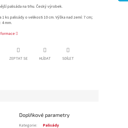
nější palisáda na trhu. Český výrobek.
a 1 ks palisády o velikosti 10 cm. Výška nad zemí: 7 cm;
y: 4 mm.
informace
ZEPTAT SE
HLÍDAT
SDÍLET
Doplňkové parametry
Kategorie
:
Palisády