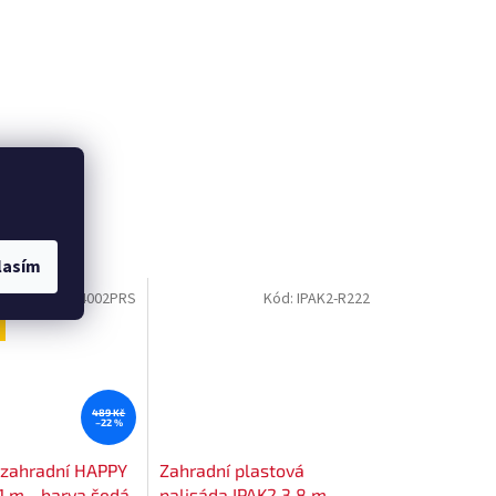
lasím
Kód:
14002PRS
Kód:
IPAK2-R222
489 Kč
–22 %
 zahradní HAPPY
Zahradní plastová
1 m - barva šedá
palisáda IPAK2 3,8 m -