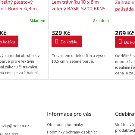
itelný plastový
Lem trávníku 10 x 6 m
Zahradní
ník Border 4,8 m
zelený BASIC 5200 BKNS
palisáda 
barva hn
Skladem
Skladem
 Kč
329 Kč
269 Kč
o košíku
Do košíku
Do ko
vý zahradní obrubník v
Travní lem o délce 6 m a výšce
Oddělit či
barvě pro efektivní
10,5 cm v zelené barvě.
nebo trávní
ní záhonu či trávníku.
ideálním ř
á cena je za 1 balení ,
cena je za 
obsahuje 4,8 m.
obsahuje 3
Informace pro vás
Odebíra
Obchodní podmínky
Vložte svů
navky
@
benco.cz
produktech
Podmínky ochrany osobních
34 651 522