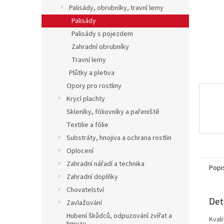
n
Palisády, obrubníky, travní lemy
e
Palisády
l
Palisády s pojezdem
Zahradní obrubníky
Travní lemy
Plůtky a pletiva
Opory pro rostliny
Krycí plachty
Skleníky, fóliovníky a pařeniště
Textilie a fólie
Substráty, hnojiva a ochrana rostlin
Oplocení
Zahradní nářadí a technika
Popi
Zahradní doplňky
Chovatelství
Det
Zavlažování
Hubení škůdců, odpuzování zvířat a
Kvali