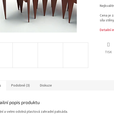
Nejkvalit
Cena je z
síla stěn
Detailní 
TISK
s
Podobné (3)
Diskuze
ailní popis produktu
tní a velmi odolná plastová zahradní palisáda.