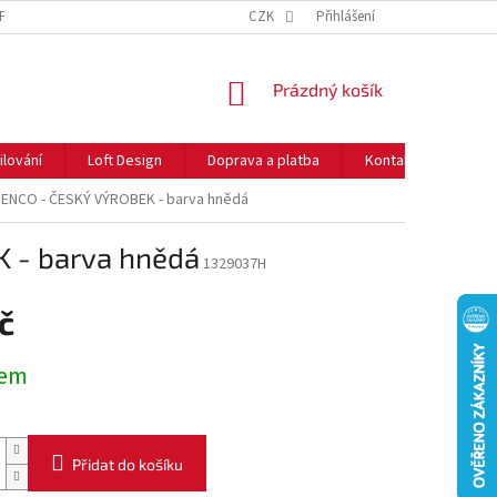
NFORMACE O COOKIES
O NÁS
CZK
NEJČASTĚJŠÍ OTÁZKY
Přihlášení
DOPRAVA 
NÁKUPNÍ
Prázdný košík
KOŠÍK
ilování
Loft Design
Doprava a platba
Kontakty
Rady
 BENCO - ČESKÝ VÝROBEK - barva hnědá
K - barva hnědá
1329037H
č
dem
Přidat do košíku