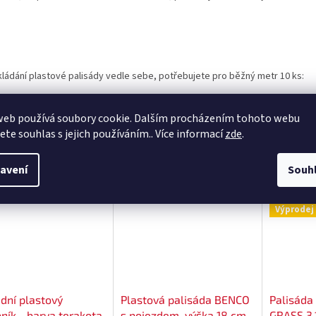
skládání plastové palisády vedle sebe, potřebujete pro běžný metr 10 ks:
web používá soubory cookie. Dalším procházením tohoto webu
jete souhlas s jejich používáním.. Více informací
zde
.
sející produkty
avení
Souh
Kód:
P001T
Kód:
P002H
Akce
Výprodej
dní plastový
Plastová palisáda BENCO
Palisáda
ník - barva terakota
s pojezdem, výška 18 cm,
GRASS 3,