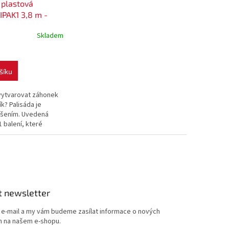
 plastová
IPAK1 3,8 m -
ědá
Skladem
šíku
 vytvarovat záhonek
k? Palisáda je
ešením. Uvedená
1 balení, které
,8 m.
t newsletter
j e-mail a my vám budeme zasílat informace o nových
 na našem e-shopu.