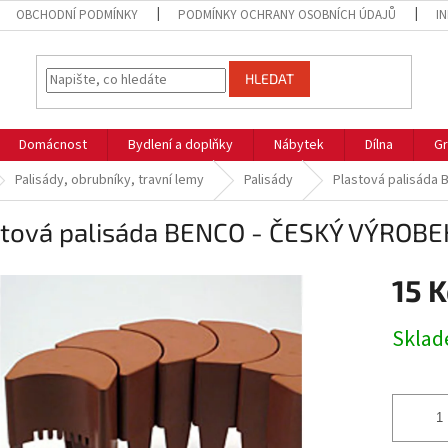
OBCHODNÍ PODMÍNKY
PODMÍNKY OCHRANY OSOBNÍCH ÚDAJŮ
I
HLEDAT
Domácnost
Bydlení a doplňky
Nábytek
Dílna
Gr
Palisády, obrubníky, travní lemy
Palisády
Plastová palisáda
stová palisáda BENCO - ČESKÝ VÝROBE
15 K
Měrná
Skla
cena: