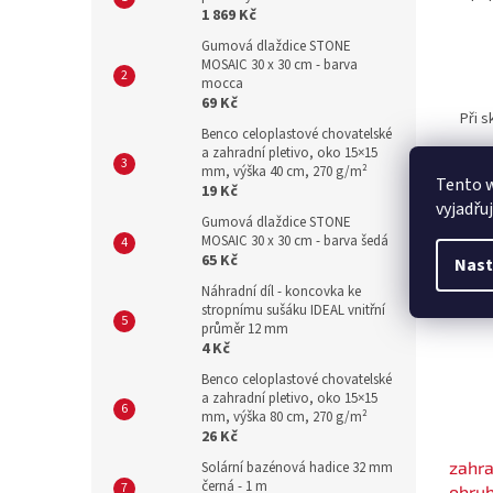
1 869 Kč
Gumová dlaždice STONE
MOSAIC 30 x 30 cm - barva
mocca
69 Kč
Při 
Benco celoplastové chovatelské
a zahradní pletivo, oko 15×15
mm, výška 40 cm, 270 g/m²
Tento 
19 Kč
vyjadřu
Gumová dlaždice STONE
MOSAIC 30 x 30 cm - barva šedá
Souvi
65 Kč
Nast
Náhradní díl - koncovka ke
stropnímu sušáku IDEAL vnitřní
průměr 12 mm
4 Kč
Benco celoplastové chovatelské
a zahradní pletivo, oko 15×15
mm, výška 80 cm, 270 g/m²
26 Kč
zahra
Solární bazénová hadice 32 mm
černá - 1 m
obrub