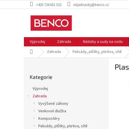
Přejít
+420 734 651 522
objednavky@benco.cz
na
obsah
Výprodej
Zahrada
Nádoby a sudy na vodu
Domů
Zahrada
Palisády, plůtky, pletiva, sítě
P
Pla
o
Přeskočit
s
Kategorie
kategorie
t
r
Výprodej
a
Zahrada
n
Vyvýšené záhony
n
í
Venkovní dlažba
p
Kompostéry
a
Palisády, plůtky, pletiva, sítě