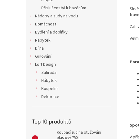
hmyzu
Příslušenství k bazénům
Skvě
trávn
Nádoby a sudy na vodu
Domácnost
Zahr
Bydlení a doplňky
Velm
Nábytek
Dílna
Grilování
Para
Loft Design
Zahrada
Nábytek
Koupelna
Dekorace
Top 10 produktů
Spot
Koupací sud na otužování
V př
plastový 750 L