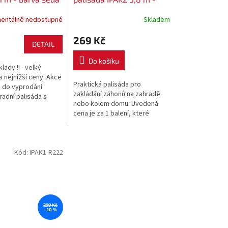
barva hnědá
entálně nedostupné
Skladem
269 Kč
DETAIL
Do košíku
klady !! - velký
 nejnižší ceny. Akce
Praktická palisáda pro
e do vyprodání
zakládání záhonů na zahradě
radní palisáda s
nebo kolem domu. Uvedená
 výšce 7 cm. Na
cena je za 1 balení, které
ědé, šedé a cihlové
obsahuje 3,8 m.
Kód:
IPAK1-R222
299 Kč
–10 %