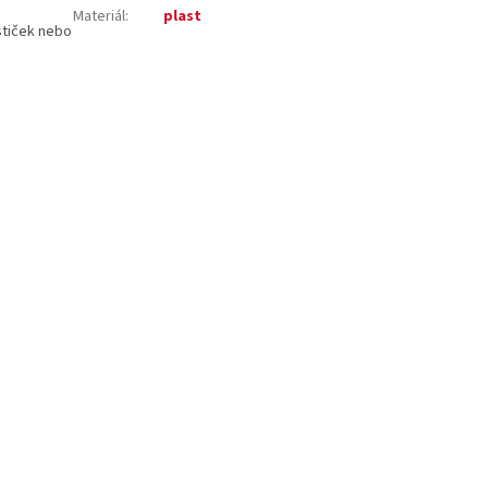
Materiál
:
plast
stiček nebo