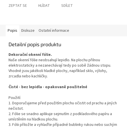
ZEPTAT SE
HLÍDAT
SDÍLET
Popis
Diskuze
Ostatní informace
Detailní popis produktu
Dekorační okenní fólie.
Naše okenní fólie neobsahují lepidlo. Na plochu přilnou
elektrostaticky a nezanechávají tedy po sobě žádnou stopu.
Vhodné jsou jakékoli hladké plochy, například sklo, výlohy,
zrcadla nebo kachličky.
Čisté - bez lepidla - opakovaně použitelné
Použití:
1. Doporučujeme před použitím plochu očistit od prachu a jiných
nečistot.
2. Fólie se snadno aplikuje sejmutím z podkladového papíru a
umístěním na hladkou plochu.
3. Fólii přiložte a vyhlaďte případné bublinky rukou nebo suchým