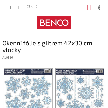
Přejít
NÁKUP
na
CZK
obsah
KOŠÍK
Okenní fólie s glitrem 42x30 cm,
vločky
A10326