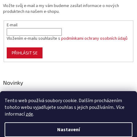
Vložte svůj e-mail a my vám budeme zasílat informace o nových
produktech na našem e-shopu.
E-mail
Vložením e-mailu souhlasíte s
podmínkami ochrany osobních údajů
PŘIHLÁSIT SE
Novinky
Celoplastové pletivo Polynet – univerzální pomocník pro
zahradu, chov i domácnost
Tento web používá soubory cookie. Dalším procházením
tohoto webu vyjadřujete souhlas s jejich používáním.. Více
informací
zde
.
Vytvořil Shoptet
Nastavení