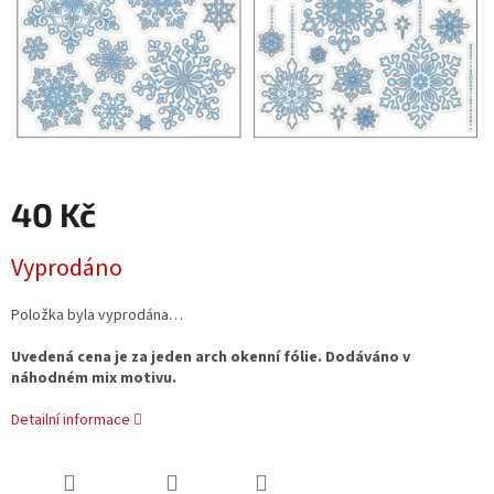
40 Kč
Měrná
Vyprodáno
cena:
Položka byla vyprodána…
Uvedená cena je za jeden arch okenní fólie. Dodáváno v
náhodném mix motivu.
Detailní informace