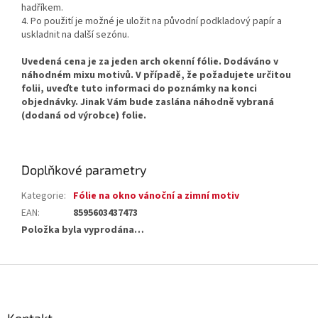
hadříkem.
4. Po použití je možné je uložit na původní podkladový papír a
uskladnit na další sezónu.
Uvedená cena je za jeden arch okenní fólie. Dodáváno v
náhodném mixu motivů. V případě, že požadujete určitou
folii, uveďte tuto informaci do poznámky na konci
objednávky. Jinak Vám bude zaslána náhodně vybraná
(dodaná od výrobce) folie.
Doplňkové parametry
Kategorie
:
Fólie na okno vánoční a zimní motiv
EAN
:
8595603437473
Položka byla vyprodána…
Z
á
p