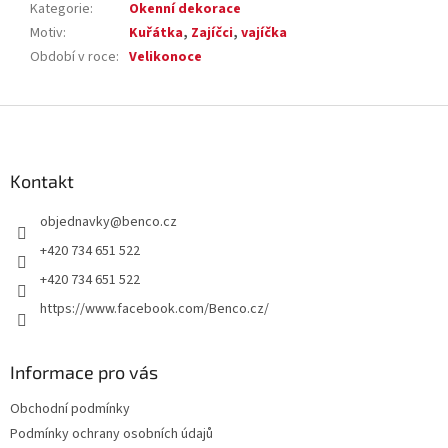
Kategorie
:
Okenní dekorace
Motiv
:
Kuřátka
,
Zajíčci
,
vajíčka
Období v roce
:
Velikonoce
Z
á
p
a
Kontakt
t
objednavky
@
benco.cz
í
+420 734 651 522
+420 734 651 522
https://www.facebook.com/Benco.cz/
Informace pro vás
Obchodní podmínky
Podmínky ochrany osobních údajů