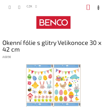
Přejít
NÁKUP
na
CZK
obsah
KOŠÍK
Okenní fólie s glitry Velikonoce 30 x
42 cm
A6898