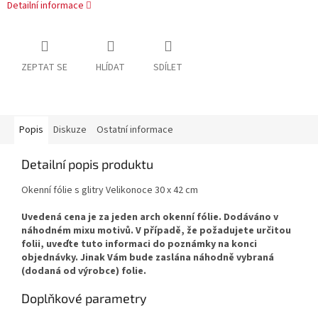
Detailní informace
ZEPTAT SE
HLÍDAT
SDÍLET
Popis
Diskuze
Ostatní informace
Detailní popis produktu
Okenní fólie s glitry Velikonoce 30 x 42 cm
Uvedená cena je za jeden arch okenní fólie. Dodáváno v
náhodném mixu motivů. V případě, že požadujete určitou
folii, uveďte tuto informaci do poznámky na konci
objednávky. Jinak Vám bude zaslána náhodně vybraná
(dodaná od výrobce) folie.
Doplňkové parametry