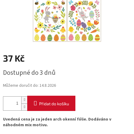
37 Kč
Měrná
Dostupné do 3 dnů
cena:
Můžeme doručit do:
14.8.2026
Přidat do košíku
Uvedená cena je za jeden arch okenní fólie. Dodáváno v
náhodném mix motivu.