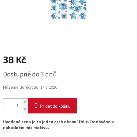
38 Kč
Měrná
Dostupné do 3 dnů
cena:
Můžeme doručit do:
14.8.2026
Přidat do košíku
Uvedená cena je za jeden arch okenní fólie. Dodáváno v
náhodném mix motivu.