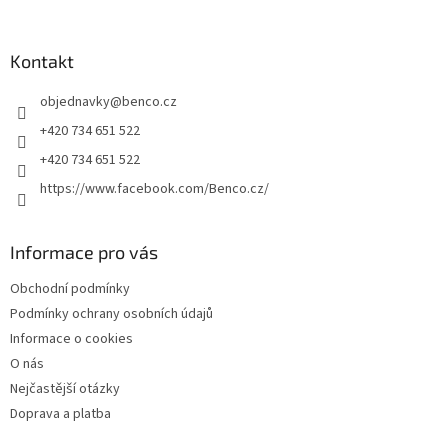
á
p
a
Kontakt
t
objednavky
@
benco.cz
í
+420 734 651 522
+420 734 651 522
https://www.facebook.com/Benco.cz/
Informace pro vás
Obchodní podmínky
Podmínky ochrany osobních údajů
Informace o cookies
O nás
Nejčastější otázky
Doprava a platba