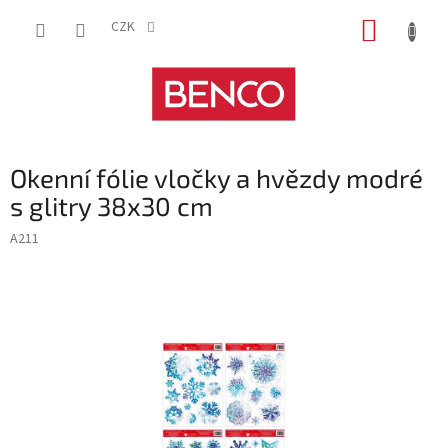
Přejít
NÁKUP
na
CZK
obsah
KOŠÍK
Okenní fólie vločky a hvězdy modré
s glitry 38x30 cm
A211