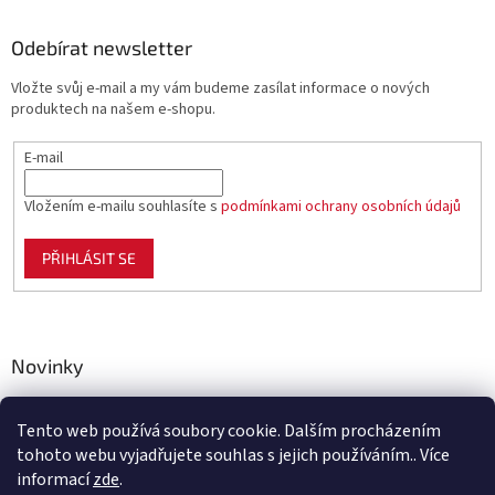
Odebírat newsletter
Vložte svůj e-mail a my vám budeme zasílat informace o nových
produktech na našem e-shopu.
E-mail
Vložením e-mailu souhlasíte s
podmínkami ochrany osobních údajů
PŘIHLÁSIT SE
Novinky
Celoplastové pletivo Polynet – univerzální pomocník pro
zahradu, chov i domácnost
Tento web používá soubory cookie. Dalším procházením
tohoto webu vyjadřujete souhlas s jejich používáním.. Více
informací
zde
.