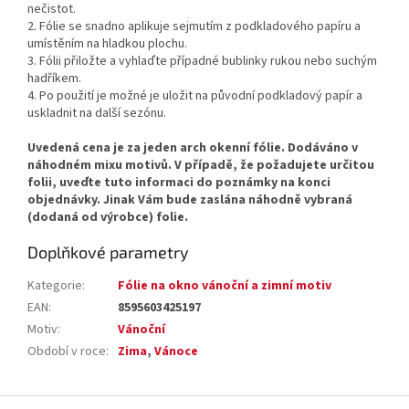
nečistot.
2. Fólie se snadno aplikuje sejmutím z podkladového papíru a
umístěním na hladkou plochu.
3. Fólii přiložte a vyhlaďte případné bublinky rukou nebo suchým
hadříkem.
4. Po použití je možné je uložit na původní podkladový papír a
uskladnit na další sezónu.
Uvedená cena je za jeden arch okenní fólie. Dodáváno v
náhodném mixu motivů. V případě, že požadujete určitou
folii, uveďte tuto informaci do poznámky na konci
objednávky. Jinak Vám bude zaslána náhodně vybraná
(dodaná od výrobce) folie.
Doplňkové parametry
Kategorie
:
Fólie na okno vánoční a zimní motiv
EAN
:
8595603425197
Motiv
:
Vánoční
Období v roce
:
Zima
,
Vánoce
Z