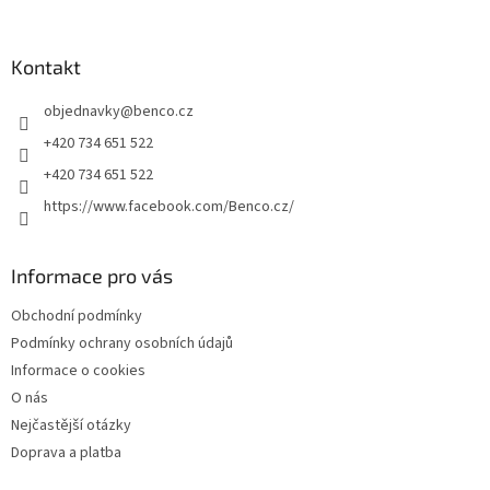
á
p
a
Kontakt
t
objednavky
@
benco.cz
í
+420 734 651 522
+420 734 651 522
https://www.facebook.com/Benco.cz/
Informace pro vás
Obchodní podmínky
Podmínky ochrany osobních údajů
Informace o cookies
O nás
Nejčastější otázky
Doprava a platba