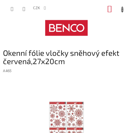
Přejít
NÁKUP
na
CZK
obsah
KOŠÍK
Okenní fólie vločky sněhový efekt
červená,27x20cm
A465