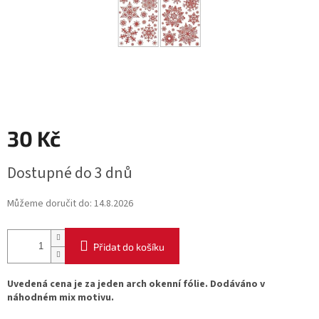
30 Kč
Měrná
Dostupné do 3 dnů
cena:
Můžeme doručit do:
14.8.2026
Přidat do košíku
Uvedená cena je za jeden arch okenní fólie. Dodáváno v
náhodném mix motivu.