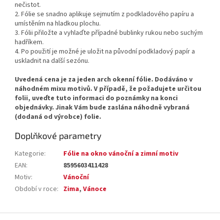
nečistot.
2. Fólie se snadno aplikuje sejmutím z podkladového papíru a
umístěním na hladkou plochu.
3. Fólii přiložte a vyhlaďte případné bublinky rukou nebo suchým
hadříkem.
4. Po použití je možné je uložit na původní podkladový papír a
uskladnit na další sezónu.
Uvedená cena je za jeden arch okenní fólie. Dodáváno v
náhodném mixu motivů. V případě, že požadujete určitou
folii, uveďte tuto informaci do poznámky na konci
objednávky. Jinak Vám bude zaslána náhodně vybraná
(dodaná od výrobce) folie.
Doplňkové parametry
Kategorie
:
Fólie na okno vánoční a zimní motiv
EAN
:
8595603411428
Motiv
:
Vánoční
Období v roce
:
Zima
,
Vánoce
Z