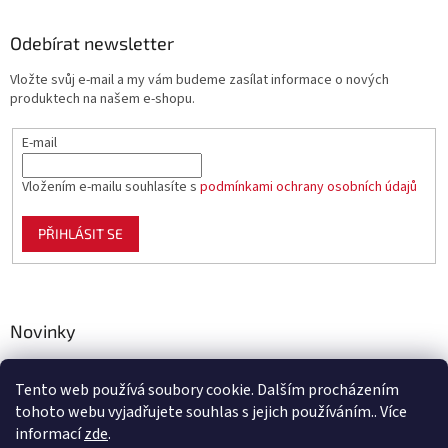
Odebírat newsletter
Vložte svůj e-mail a my vám budeme zasílat informace o nových
produktech na našem e-shopu.
E-mail
Vložením e-mailu souhlasíte s
podmínkami ochrany osobních údajů
PŘIHLÁSIT SE
Novinky
Celoplastové pletivo Polynet – univerzální pomocník pro
zahradu, chov i domácnost
Tento web používá soubory cookie. Dalším procházením
tohoto webu vyjadřujete souhlas s jejich používáním.. Více
informací
zde
.