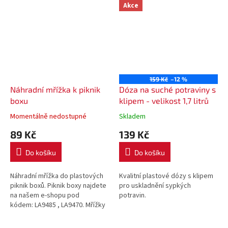
Akce
159 Kč
–12 %
Náhradní mřížka k piknik
Dóza na suché potraviny s
boxu
klipem - velikost 1,7 litrů
Momentálně nedostupné
Skladem
89 Kč
139 Kč
Do košíku
Do košíku
Náhradní mřížka do plastových
Kvalitní plastové dózy s klipem
piknik boxů. Piknik boxy najdete
pro uskladnění sypkých
na našem e-shopu pod
potravin.
kódem: LA9485 , LA9470. Mřížky
jsou v MIXU BAREV.