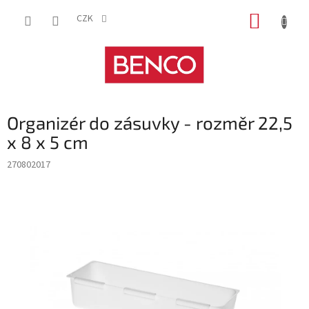
Přejít
NÁKUP
na
CZK
obsah
KOŠÍK
Organizér do zásuvky - rozměr 22,5
x 8 x 5 cm
270802017