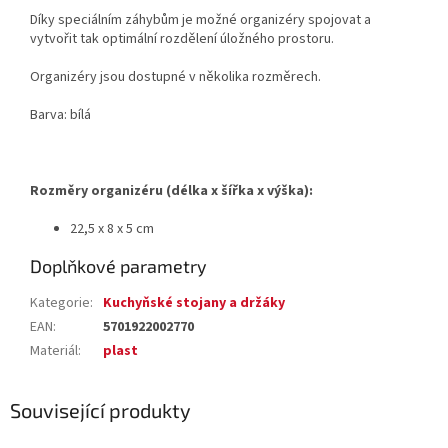
Díky speciálním záhybům je možné organizéry spojovat a
vytvořit tak optimální rozdělení úložného prostoru.
Organizéry jsou dostupné v několika rozměrech.
Barva: bílá
Rozměry organizéru (délka x šířka x výška):
22,5 x 8 x 5 cm
Doplňkové parametry
Kategorie
:
Kuchyňské stojany a držáky
EAN
:
5701922002770
Materiál
:
plast
Související produkty