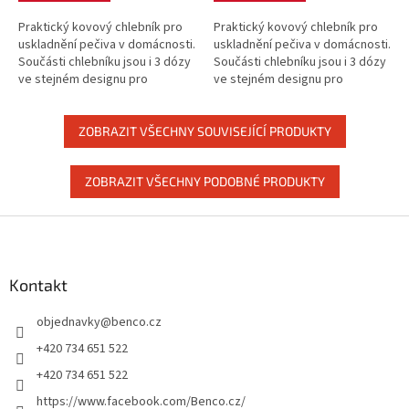
Praktický kovový chlebník pro
Praktický kovový chlebník pro
uskladnění pečiva v domácnosti.
uskladnění pečiva v domácnosti.
Součásti chlebníku jsou i 3 dózy
Součásti chlebníku jsou i 3 dózy
ve stejném designu pro
ve stejném designu pro
uskladnění kávy, čaje a cukru. !!
uskladnění kávy, čaje a cukru. !!
Čistíme sklady !! - velký...
Čistíme sklady !! - velký...
ZOBRAZIT VŠECHNY SOUVISEJÍCÍ PRODUKTY
ZOBRAZIT VŠECHNY PODOBNÉ PRODUKTY
Z
á
p
a
Kontakt
t
objednavky
@
benco.cz
í
+420 734 651 522
+420 734 651 522
https://www.facebook.com/Benco.cz/