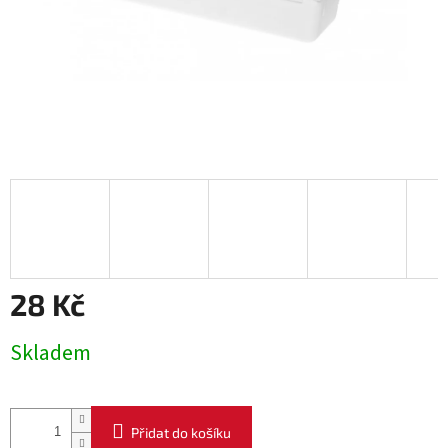
28 Kč
Měrná
Skladem
cena:
Přidat do košíku