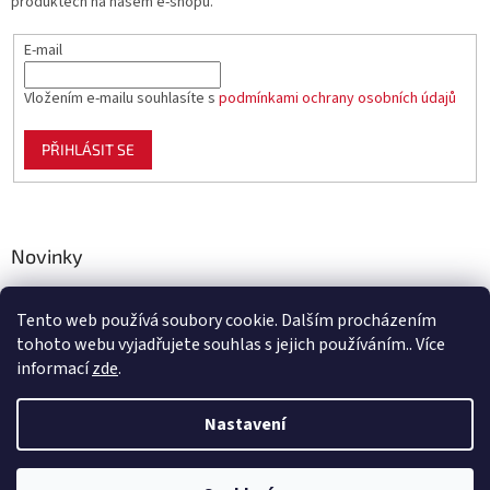
produktech na našem e-shopu.
E-mail
Vložením e-mailu souhlasíte s
podmínkami ochrany osobních údajů
PŘIHLÁSIT SE
Novinky
Celoplastové pletivo Polynet – univerzální pomocník pro
zahradu, chov i domácnost
Tento web používá soubory cookie. Dalším procházením
tohoto webu vyjadřujete souhlas s jejich používáním.. Více
informací
zde
.
Vytvořil Shoptet
Nastavení
Copyright 2026
Benco.cz
. Všechna práva vyhrazena.
Upravit