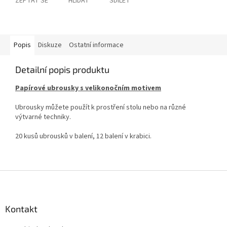
ZEPTAT SE
HLÍDAT
SDÍLET
Popis
Diskuze
Ostatní informace
Detailní popis produktu
Papírové ubrousky s velikonočním motivem
Ubrousky můžete použít k prostření stolu nebo na různé
výtvarné techniky.
20 kusů ubrousků v balení, 12 balení v krabici.
Z
á
p
a
Kontakt
t