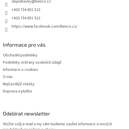
objednavky
@
benco.cz
í
+420 734 651 522
+420 734 651 522
https://www.facebook.com/Benco.cz/
Informace pro vás
Obchodní podmínky
Podmínky ochrany osobních údajů
Informace o cookies
O nás
Nejčastější otázky
Doprava a platba
Odebírat newsletter
Vložte svůj e-mail a my vám budeme zasílat informace o nových