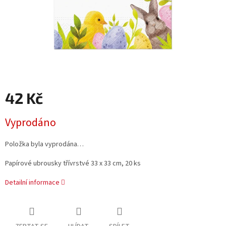
42 Kč
Měrná
Vyprodáno
cena:
Položka byla vyprodána…
Papírové ubrousky třívrstvé 33 x 33 cm, 20 ks
Detailní informace