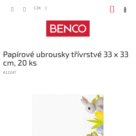
Přejít
NÁKUP
na
CZK
obsah
KOŠÍK
Papírové ubrousky třívrstvé 33 x 33
cm, 20 ks
A13247