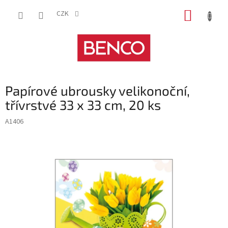
Přejít
NÁKUP
na
CZK
obsah
KOŠÍK
Papírové ubrousky velikonoční,
třívrstvé 33 x 33 cm, 20 ks
A1406