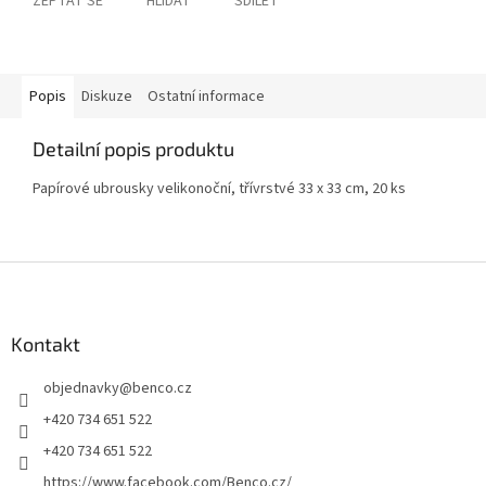
ZEPTAT SE
HLÍDAT
SDÍLET
Popis
Diskuze
Ostatní informace
Detailní popis produktu
Papírové ubrousky velikonoční, třívrstvé 33 x 33 cm, 20 ks
Z
á
p
a
Kontakt
t
objednavky
@
benco.cz
í
+420 734 651 522
+420 734 651 522
https://www.facebook.com/Benco.cz/