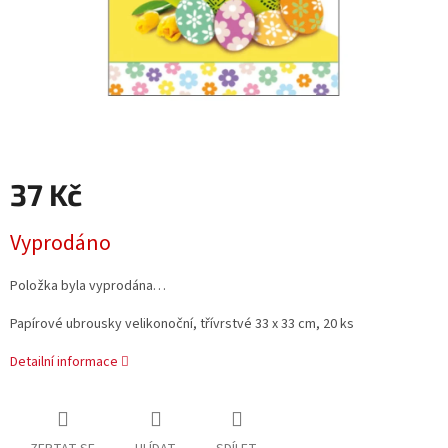
37 Kč
Měrná
Vyprodáno
cena:
Položka byla vyprodána…
Papírové ubrousky velikonoční, třívrstvé 33 x 33 cm, 20 ks
Detailní informace