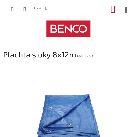
Přejít
NÁKUP
na
CZK
obsah
KOŠÍK
Plachta s oky 8x12m
M463263