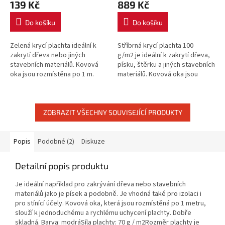
139 Kč
889 Kč
Do košíku
Do košíku
Zelená krycí plachta ideální k
Stříbrná krycí plachta 100
zakrytí dřeva nebo jiných
g/m2 je ideální k zakrytí dřeva,
stavebních materiálů. Kovová
písku, štěrku a jiných stavebních
oka jsou rozmístěna po 1 m.
materiálů. Kovová oka jsou
rozmístěna po 1 m.
ZOBRAZIT VŠECHNY SOUVISEJÍCÍ PRODUKTY
Popis
Podobné (2)
Diskuze
Detailní popis produktu
Je ideální například pro zakrývání dřeva nebo stavebních
materiálů jako je písek a podobně. Je vhodná také pro izolaci i
pro stínící účely. Kovová oka, která jsou rozmístěná po 1 metru,
slouží k jednoduchému a rychlému uchycení plachty. Dobře
skladná. Barva: modráSíla plachty: 70 g / m2Rozměr plachty je