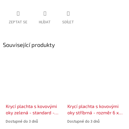
ZEPTAT SE
HLÍDAT
SDÍLET
Související produkty
Krycí plachta s kovovými
Krycí plachta s kovovými
oky zelená - standard -
oky stříbrná - rozměr 6 x 8
rozměr 3 x 5 m
m
Dostupné do 3 dnů
Dostupné do 3 dnů