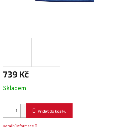
739 Kč
Měrná
Skladem
cena:
Přidat do košíku
Detailní informace