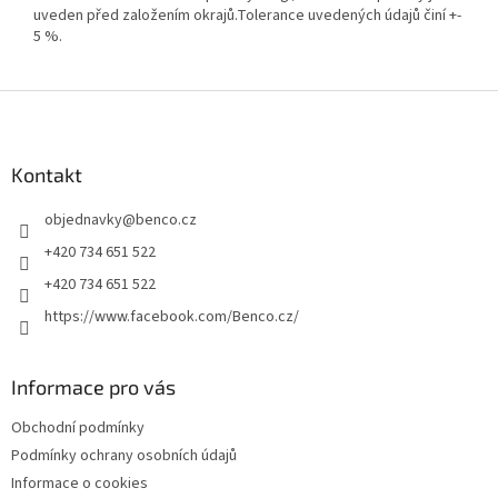
uveden před založením okrajů.Tolerance uvedených údajů činí +-
5 %.
Z
á
p
a
Kontakt
t
objednavky
@
benco.cz
í
+420 734 651 522
+420 734 651 522
https://www.facebook.com/Benco.cz/
Informace pro vás
Obchodní podmínky
Podmínky ochrany osobních údajů
Informace o cookies