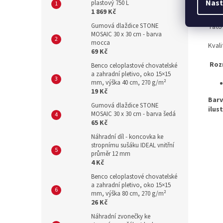
Nast
plastový 750 L
mraz
1 869 Kč
Gumová dlaždice STONE
Tato
MOSAIC 30 x 30 cm - barva
mocca
Kval
69 Kč
Roz
Benco celoplastové chovatelské
a zahradní pletivo, oko 15×15
mm, výška 40 cm, 270 g/m²
19 Kč
Barv
Gumová dlaždice STONE
ilus
MOSAIC 30 x 30 cm - barva šedá
65 Kč
Náhradní díl - koncovka ke
stropnímu sušáku IDEAL vnitřní
průměr 12 mm
4 Kč
Benco celoplastové chovatelské
a zahradní pletivo, oko 15×15
mm, výška 80 cm, 270 g/m²
26 Kč
Náhradní zvonečky ke