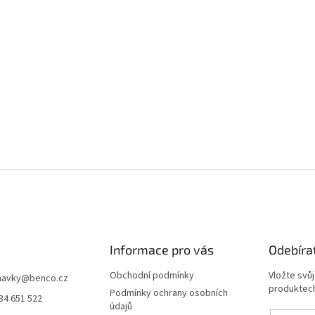
Informace pro vás
Odebíra
Obchodní podmínky
Vložte svů
navky
@
benco.cz
produktech
Podmínky ochrany osobních
34 651 522
údajů