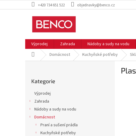
Přejít
+420 734 651 522
objednavky@benco.cz
na
obsah
Výprodej
Zahrada
Nádoby a sudy na vodu
Domů
Domácnost
Kuchyňské potřeby
Skl
P
Plas
o
Přeskočit
s
Kategorie
kategorie
t
r
Výprodej
a
Zahrada
n
Nádoby a sudy na vodu
n
í
Domácnost
p
Praní a sušení prádla
a
Kuchyňské potřeby