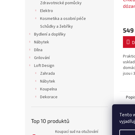
Zdravotnické pomůcky
dóza
Elektro
Kosmetika a osobní péče
Schůdky a žebříky
549
Bydlení a doplňky
Nábytek
D
Dílna
Prakti
Grilování
usklad
Loft Design
domácn
Zahrada
jsou i
design
Nábytek
čaje a 
Koupelna
velký..
Dekorace
Popi
Tento 
Det
Top 10 produktů
vyjadřu
Průh
Koupací sud na otužování
troub