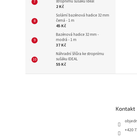
stropnímu sušáku Ideal
2 Kč
Solární bazénová hadice 32 mm
černá - 1 m
45 Kč
Bazénová hadice 32 mm -
modrá - 1 m
37 Kč
Náhradní šňůra ke stropnímu
sušáku IDEAL
55 Kč
Z
á
p
a
t
Kontakt
í
objed
+420 7