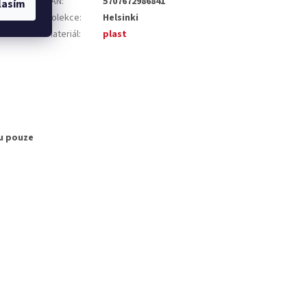
EAN
:
5707672986841
lasím
Kolekce
:
Helsinki
Materiál
:
plast
u pouze