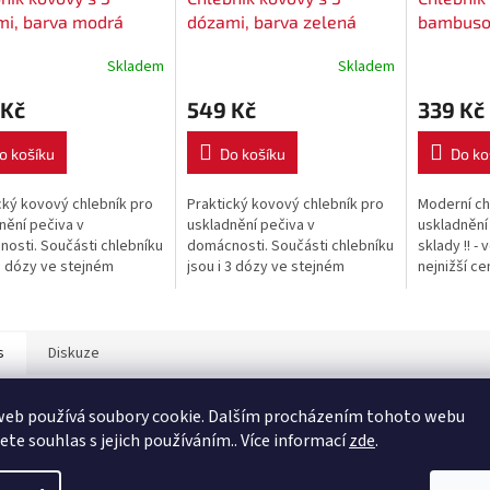
mi, barva modrá
dózami, barva zelená
bambuso
barva bíl
Skladem
Skladem
 Kč
549 Kč
339 Kč
o košíku
Do košíku
Do ko
cký kovový chlebník pro
Praktický kovový chlebník pro
Moderní ch
nění pečiva v
uskladnění pečiva v
uskladnění 
osti. Součásti chlebníku
domácnosti. Součásti chlebníku
sklady !! -
 3 dózy ve stejném
jsou i 3 dózy ve stejném
nejnižší ce
u pro uskladnění kávy,
designu pro uskladnění kávy,
do vyprodá
cukru. !! Čistíme sklady !! -
čaje a cukru. !! Čistíme sklady !! -
.
velký...
s
Diskuze
web používá soubory cookie. Dalším procházením tohoto webu
ailní popis produktu
jete souhlas s jejich používáním.. Více informací
zde
.
ledná plastová miska s transparentním víkem vhodná do mrazničky, mikrov
y. Plastový box s dobře těsnícím víkem vhodná pro skladování potravin v le