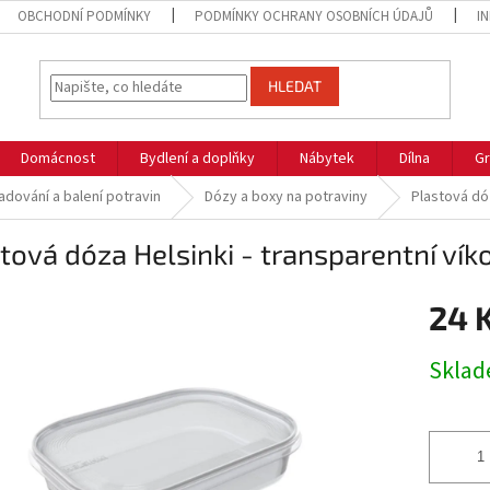
OBCHODNÍ PODMÍNKY
PODMÍNKY OCHRANY OSOBNÍCH ÚDAJŮ
I
HLEDAT
Domácnost
Bydlení a doplňky
Nábytek
Dílna
Gr
adování a balení potravin
Dózy a boxy na potraviny
Plastová dóz
tová dóza Helsinki - transparentní vík
24 
Měrná
Skla
cena: