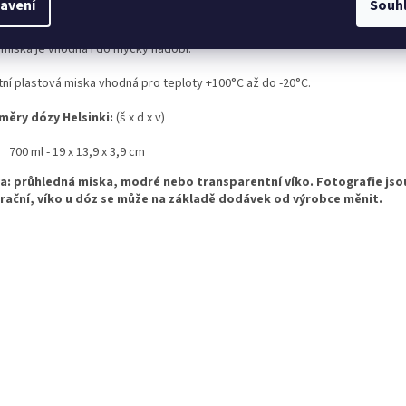
avení
Souh
ícím boxu.
 miska je vhodná i do myčky nádobí.
itní plastová miska vhodná pro teploty +100°C až do -20°C.
měry dózy Helsinki:
(š x d x v)
700 ml - 19 x 13,9 x 3,9 cm
a: průhledná miska, modré nebo transparentní víko.
Fotografie jso
trační, víko u dóz se může na základě dodávek od výrobce měnit.