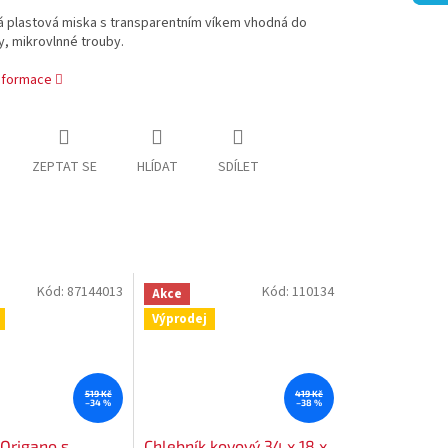
á plastová miska s transparentním víkem vhodná do
, mikrovlnné trouby.
informace
ZEPTAT SE
HLÍDAT
SDÍLET
Kód:
87144013
Kód:
110134
Akce
Výprodej
519 Kč
419 Kč
–34 %
–38 %
 Origano s
Chlebník kovový 34 x 18 x