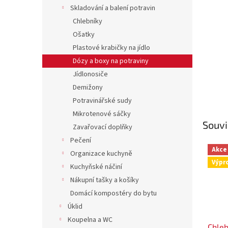
n
Skladování a balení potravin
e
Chlebníky
l
Ošatky
Plastové krabičky na jídlo
Dózy a boxy na potraviny
Jídlonosiče
Demižony
Potravinářské sudy
Mikrotenové sáčky
Souvi
Zavařovací doplňky
Pečení
Akce
Organizace kuchyně
Výpr
Kuchyňské náčiní
Nákupní tašky a košíky
Domácí kompostéry do bytu
Úklid
Koupelna a WC
Chleb