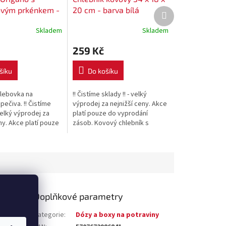
vým prkénkem -
20 cm - barva bílá
Další
produkt
á
Skladem
Skladem
259 Kč
šíku
Do košíku
lebovka na
!! Čistíme sklady !! - velký
pečiva. !! Čistíme
výprodej za nejnižší ceny. Akce
 velký výprodej za
platí pouze do vyprodání
ny. Akce platí pouze
zásob. Kovový chlebník s
ní zásob.
odklápěcím víkem.
Doplňkové parametry
lnné
Kategorie
:
Dózy a boxy na potraviny
dnici i