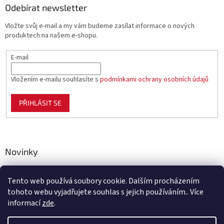
Odebírat newsletter
Vložte svůj e-mail a my vám budeme zasílat informace o nových
produktech na našem e-shopu.
E-mail
Vložením e-mailu souhlasíte s
podmínkami ochrany osobních údajů
PŘIHLÁSIT SE
Novinky
Celoplastové pletivo Polynet – univerzální pomocník pro
zahradu, chov i domácnost
Tento web používá soubory cookie. Dalším procházením
tohoto webu vyjadřujete souhlas s jejich používáním.. Více
informací
zde
.
Vytvořil Shoptet