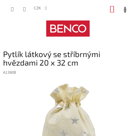
Přejít
NÁKUP
na
CZK
obsah
KOŠÍK
Pytlík látkový se stříbrnými
hvězdami 20 x 32 cm
A13608