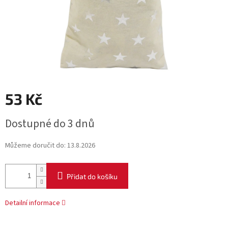
53 Kč
Měrná
Dostupné do 3 dnů
cena:
Můžeme doručit do:
13.8.2026
Přidat do košíku
Detailní informace