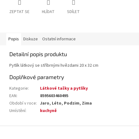
ZEPTAT SE
HLÍDAT
SDÍLET
Popis
Diskuze
Ostatní informace
Detailní popis produktu
Pytlík látkový se stříbrnými hvězdami 20 x 32 cm
Doplňkové parametry
Kategorie
:
Látkové tašky a pytlíky
EAN
:
8595603460495
Období v roce
:
Jaro, Léto, Podzim, Zima
Umístění
:
kuchyně
Z
á