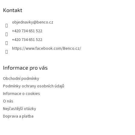
p
a
Kontakt
t
objednavky
@
benco.cz
í
+420 734 651 522
+420 734 651 522
https://www.facebook.com/Benco.cz/
Informace pro vás
Obchodní podmínky
Podmínky ochrany osobních údajů
Informace o cookies
O nás
Nejčastější otázky
Doprava a platba