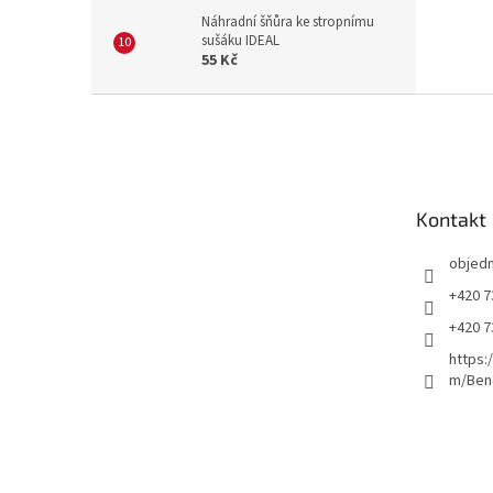
Náhradní šňůra ke stropnímu
sušáku IDEAL
55 Kč
Z
á
p
a
t
Kontakt
í
objed
+420 7
+420 7
https:
m/Ben