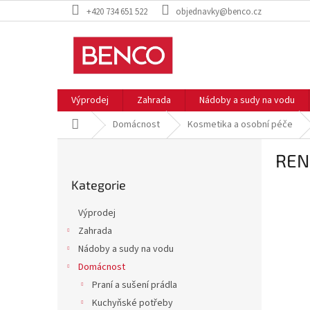
Přejít
+420 734 651 522
objednavky@benco.cz
na
obsah
Výprodej
Zahrada
Nádoby a sudy na vodu
Domů
Domácnost
Kosmetika a osobní péče
P
REN
o
Přeskočit
s
Kategorie
kategorie
t
r
Výprodej
a
Zahrada
n
Nádoby a sudy na vodu
n
í
Domácnost
p
Praní a sušení prádla
a
Kuchyňské potřeby