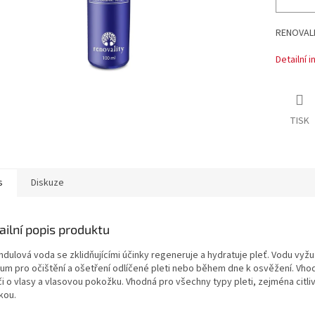
RENOVALI
Detailní 
TISK
s
Diskuze
ailní popis produktu
dulová voda se zklidňujícími účinky regeneruje a hydratuje pleť. Vodu vyžu
kum pro očištění a ošetření odlíčené pleti nebo během dne k osvěžení. Vho
i o vlasy a vlasovou pokožku. Vhodná pro všechny typy pleti, zejména citli
kou.