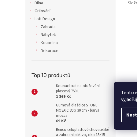
Dílna
Slože
Grilování
Loft Design
Zahrada
Nábytek
Koupelna
Dekorace
Top 10 produktů
Koupací sud na otužování
plastový 750 L
Tento 
1 869 Kč
vyjadřu
Gumová dlaždice STONE
MOSAIC 30 x 30 cm - barva
Nast
mocca
69 Kč
Benco celoplastové chovatelské
a zahradní pletivo, oko 15×15