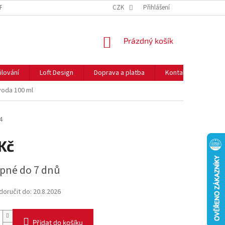
NFORMACE O COOKIES
O NÁS
CZK
NEJČASTĚJŠÍ OTÁZKY
Přihlášení
DOPRAVA 
NÁKUPNÍ
Prázdný košík
KOŠÍK
ilování
Loft Design
Doprava a platba
Kontakty
Rady
oda 100 ml
4
Kč
pné do 7 dnů
oručit do:
20.8.2026
Přidat do košíku