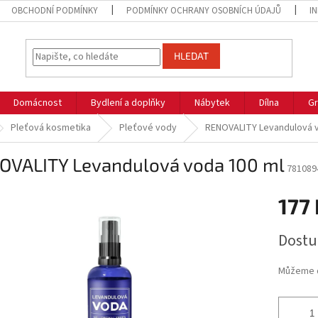
OBCHODNÍ PODMÍNKY
PODMÍNKY OCHRANY OSOBNÍCH ÚDAJŮ
I
HLEDAT
Domácnost
Bydlení a doplňky
Nábytek
Dílna
Gr
Pleťová kosmetika
Pleťové vody
RENOVALITY Levandulová v
OVALITY Levandulová voda 100 ml
781089
177 
Měrná
Dostu
cena:
Můžeme d