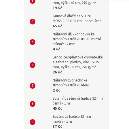
mm, výška 40 cm, 270 g/m²
19 Kč
Gumová dlaždice STONE
MOSAIC 30 x 30 cm - barva šedá
65 Kč
Náhradní díl - koncovka ke
stropnímu sušáku IDEAL vnitřní
průměr 12 mm
4 Kč
Benco celoplastové chovatelské
a zahradní pletivo, oko 15×15
mm, výška 80 cm, 270 g/m²
26 Kč
Náhradní zvonečky ke
stropnímu sušáku Ideal
2 Kč
Solární bazénová hadice 32 mm
černá - 1 m
45 Kč
Bazénová hadice 32 mm -
modrá - 1 m
37 Kč