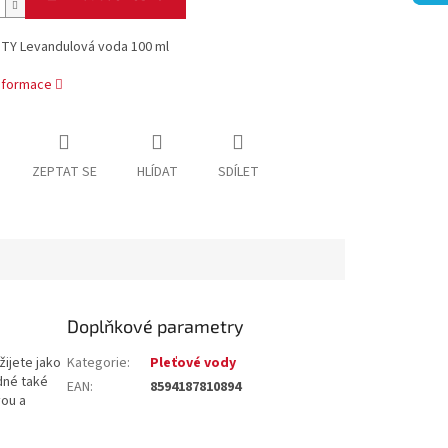
TY Levandulová voda 100 ml
informace
ZEPTAT SE
HLÍDAT
SDÍLET
Doplňkové parametry
žijete jako
Kategorie
:
Pleťové vody
dné také
EAN
:
8594187810894
vou a