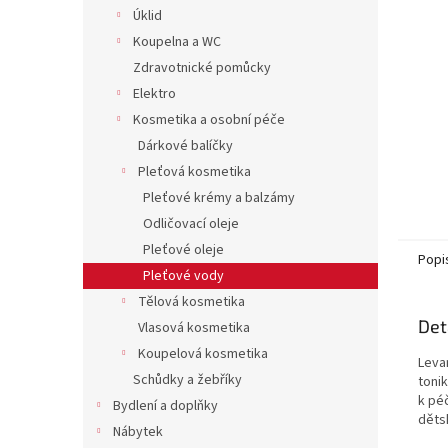
n
Úklid
e
Koupelna a WC
l
Zdravotnické pomůcky
Elektro
Kosmetika a osobní péče
Dárkové balíčky
Pleťová kosmetika
Pleťové krémy a balzámy
Odličovací oleje
Pleťové oleje
Popi
Pleťové vody
Tělová kosmetika
Det
Vlasová kosmetika
Koupelová kosmetika
Levan
Schůdky a žebříky
toni
k péč
Bydlení a doplňky
děts
Nábytek