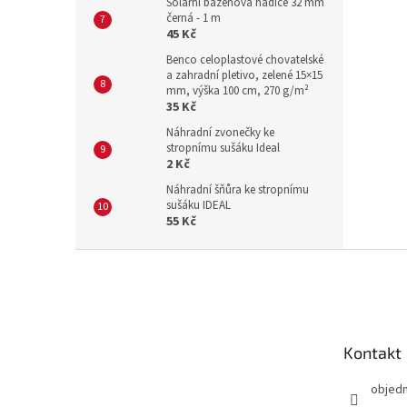
Solární bazénová hadice 32 mm
černá - 1 m
45 Kč
Benco celoplastové chovatelské
a zahradní pletivo, zelené 15×15
mm, výška 100 cm, 270 g/m²
35 Kč
Náhradní zvonečky ke
stropnímu sušáku Ideal
2 Kč
Náhradní šňůra ke stropnímu
sušáku IDEAL
55 Kč
Z
á
p
a
t
Kontakt
í
objed