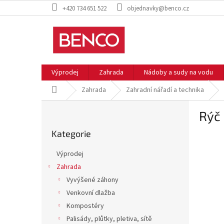
Přejít
+420 734 651 522
objednavky@benco.cz
na
obsah
Výprodej
Zahrada
Nádoby a sudy na vodu
Domů
Zahrada
Zahradní nářadí a technika
P
Rýč 
o
Přeskočit
s
Kategorie
kategorie
t
r
Výprodej
a
Zahrada
n
Vyvýšené záhony
n
í
Venkovní dlažba
p
Kompostéry
a
Palisády, plůtky, pletiva, sítě