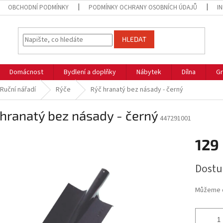
OBCHODNÍ PODMÍNKY
PODMÍNKY OCHRANY OSOBNÍCH ÚDAJŮ
I
HLEDAT
Domácnost
Bydlení a doplňky
Nábytek
Dílna
Gr
Ruční nářadí
Rýče
Rýč hranatý bez násady - černý
hranatý bez násady - černý
447291001
129
Měrná
Dostu
cena:
Můžeme d