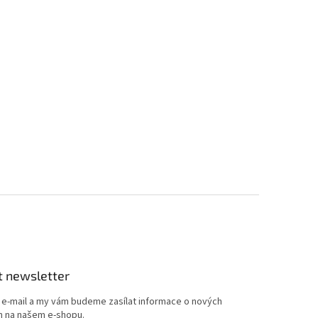
t newsletter
j e-mail a my vám budeme zasílat informace o nových
 na našem e-shopu.