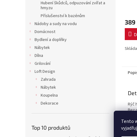
Hubení škůdců, odpuzování zvířat a
hmyzu
Příslušenství k bazénům
389
Nádoby a sudy na vodu
Domácnost
D
Bydlení a doplňky
Nábytek
Skláda
Dílna
Grilování
Loft Design
Popi
Zahrada
Nábytek
Det
Koupelna
Dekorace
Rýč h
Bez 
Tento 
Top 10 produktů
vyjadřu