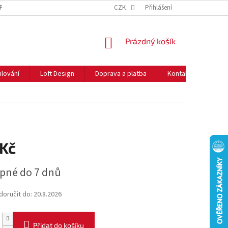
NFORMACE O COOKIES
O NÁS
CZK
NEJČASTĚJŠÍ OTÁZKY
Přihlášení
DOPRAVA 
NÁKUPNÍ
Prázdný košík
KOŠÍK
ilování
Loft Design
Doprava a platba
Kontakty
Rady
 Kč
pné do 7 dnů
oručit do:
20.8.2026
Přidat do košíku