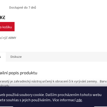
Dostupné do 7 dnů
 Kč
o košíku
cí rýč ARMY
s
Diskuze
ailní popis produktu
ranatý je zahradnický nástroj určený k obracení či k vyrývání zeminy. Barv
násady.
web používá soubory cookie. Dalším procházením tohoto webu
jete souhlas s jejich používáním.. Více informací
zde
.