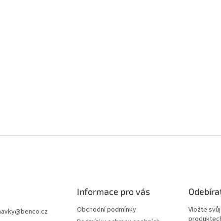
Informace pro vás
Odebíra
Obchodní podmínky
Vložte svů
navky
@
benco.cz
produktech