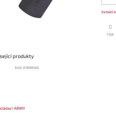
Detailní 
TISK
sející produkty
Kód:
476005001
skládací ARMY