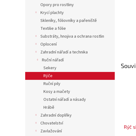
n
Opory pro rostliny
e
Krycí plachty
l
Skleníky, fóliovníky a pařeniště
Textilie a fólie
Substráty, hnojiva a ochrana rostlin
Oplocení
Zahradní nářadí a technika
Ruční nářadí
Souvi
Sekery
Rýče
Ruční pily
Kosy a mačety
Ostatní nářadí a násady
Hrábě
Zahradní doplňky
Chovatelství
Rýč 
Zavlažování