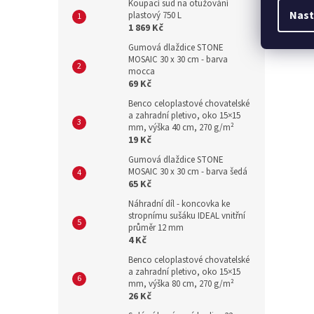
Koupací sud na otužování
Nast
plastový 750 L
1 869 Kč
Gumová dlaždice STONE
MOSAIC 30 x 30 cm - barva
mocca
69 Kč
Benco celoplastové chovatelské
a zahradní pletivo, oko 15×15
mm, výška 40 cm, 270 g/m²
19 Kč
Gumová dlaždice STONE
MOSAIC 30 x 30 cm - barva šedá
65 Kč
Náhradní díl - koncovka ke
stropnímu sušáku IDEAL vnitřní
průměr 12 mm
4 Kč
Benco celoplastové chovatelské
a zahradní pletivo, oko 15×15
mm, výška 80 cm, 270 g/m²
26 Kč