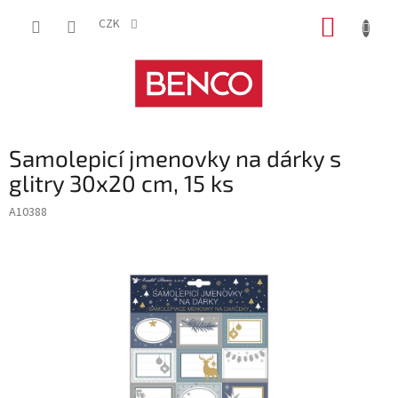
Přejít
NÁKUP
na
CZK
obsah
KOŠÍK
Samolepicí jmenovky na dárky s
glitry 30x20 cm, 15 ks
A10388