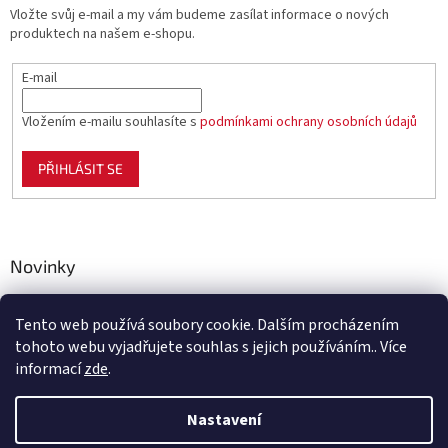
Vložte svůj e-mail a my vám budeme zasílat informace o nových
produktech na našem e-shopu.
E-mail
Vložením e-mailu souhlasíte s
podmínkami ochrany osobních údajů
PŘIHLÁSIT SE
Novinky
Celoplastové pletivo Polynet – univerzální pomocník pro
zahradu, chov i domácnost
Tento web používá soubory cookie. Dalším procházením
tohoto webu vyjadřujete souhlas s jejich používáním.. Více
informací
zde
.
Vytvořil Shoptet
Nastavení