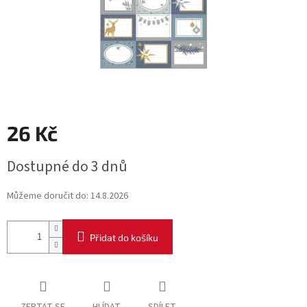
26 Kč
Měrná
Dostupné do 3 dnů
cena:
Můžeme doručit do:
14.8.2026
Přidat do košíku