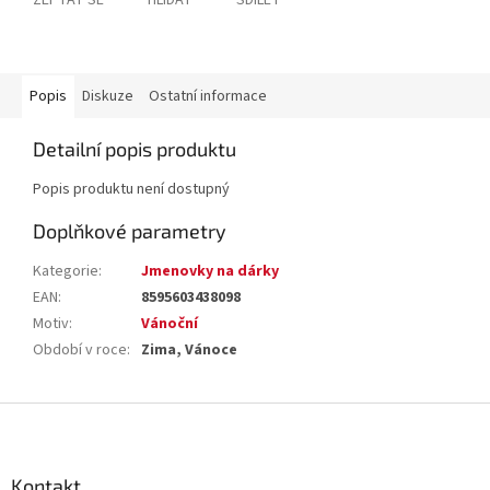
ZEPTAT SE
HLÍDAT
SDÍLET
Popis
Diskuze
Ostatní informace
Detailní popis produktu
Popis produktu není dostupný
Doplňkové parametry
Kategorie
:
Jmenovky na dárky
EAN
:
8595603438098
Motiv
:
Vánoční
Období v roce
:
Zima, Vánoce
Z
á
p
a
Kontakt