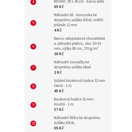
MOSAIC 30 x 30 cm - barva šedá
65 Kč
Náhradní díl - koncovka ke
stropnímu sušáku IDEAL vnitřní
průměr 12 mm
4 Kč
Benco celoplastové chovatelské
a zahradní pletivo, oko 15×15
mm, výška 80 cm, 270 g/m²
26 Kč
Náhradní zvonečky ke
stropnímu sušáku Ideal
2 Kč
Solární bazénová hadice 32 mm
černá - 1 m
45 Kč
Bazénová hadice 32 mm -
modrá - 1 m
37 Kč
Náhradní šňůra ke stropnímu
sušáku IDEAL
55 Kč