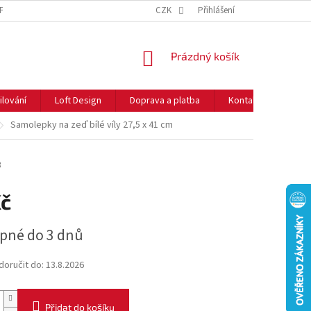
NFORMACE O COOKIES
O NÁS
CZK
NEJČASTĚJŠÍ OTÁZKY
Přihlášení
DOPRAVA 
NÁKUPNÍ
Prázdný košík
KOŠÍK
ilování
Loft Design
Doprava a platba
Kontakty
Rady
Samolepky na zeď bílé víly 27,5 x 41 cm
3
Kč
pné do 3 dnů
oručit do:
13.8.2026
Přidat do košíku