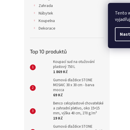
Zahrada
Tento 
Nábytek
vyjadřu
Koupelna
Dekorace
Nast
Top 10 produktů
Koupací sud na otužování
plastový 750 L
1 869 Kč
Gumová dlaždice STONE
MOSAIC 30 x 30 cm - barva
mocca
69 Kč
Benco celoplastové chovatelské
a zahradní pletivo, oko 15×15
mm, výška 40 cm, 270 g/m²
19 Kč
Gumová dlaždice STONE