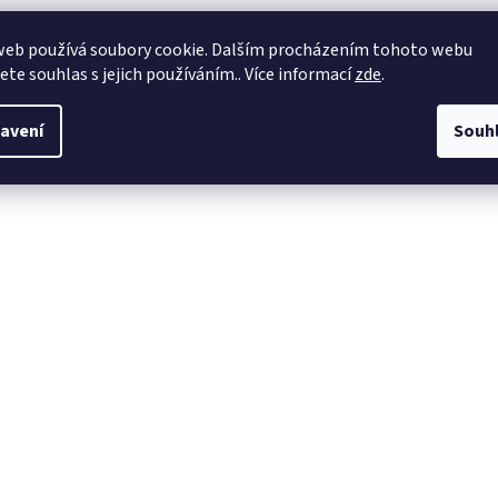
web používá soubory cookie. Dalším procházením tohoto webu
jete souhlas s jejich používáním.. Více informací
zde
.
avení
Souh