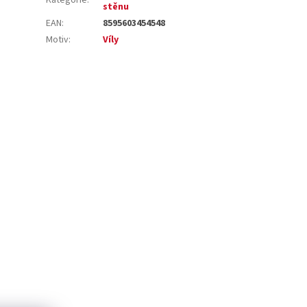
stěnu
EAN
:
8595603454548
Motiv
:
Víly