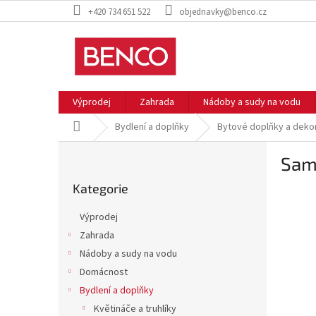
Přejít
+420 734 651 522
objednavky@benco.cz
na
obsah
Výprodej
Zahrada
Nádoby a sudy na vodu
Domů
Bydlení a doplňky
Bytové doplňky a deko
P
Samo
o
Přeskočit
s
Kategorie
kategorie
t
r
Výprodej
a
Zahrada
n
Nádoby a sudy na vodu
n
í
Domácnost
p
Bydlení a doplňky
a
Květináče a truhlíky