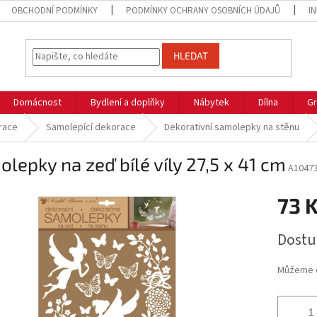
OBCHODNÍ PODMÍNKY
PODMÍNKY OCHRANY OSOBNÍCH ÚDAJŮ
I
HLEDAT
Domácnost
Bydlení a doplňky
Nábytek
Dílna
Gr
race
Samolepící dekorace
Dekorativní samolepky na stěnu
lepky na zeď bílé víly 27,5 x 41 cm
A1047
73 
Měrná
Dostu
cena:
Můžeme d