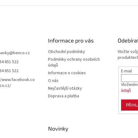
Informace pro vás
Odebíra
Obchodní podmínky
Vložte svů
navky
@
benco.cz
produktech
Podmínky ochrany osobních
34 651 522
údajů
34 651 522
E-mail
Informace o cookies
//www.facebook.co
O nás
Vložením
co.cz/
Nejčastější otázky
údajů
Doprava a platba
PŘIHL
Novinky