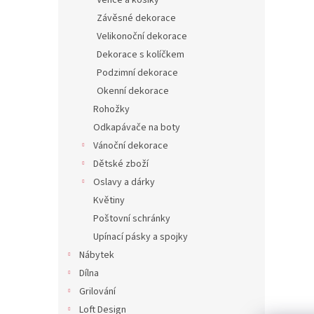
Věnce a košíky
Závěsné dekorace
Velikonoční dekorace
Dekorace s kolíčkem
Podzimní dekorace
Okenní dekorace
Rohožky
Odkapávače na boty
Vánoční dekorace
Dětské zboží
Oslavy a dárky
Květiny
Poštovní schránky
Upínací pásky a spojky
Nábytek
Dílna
Grilování
Loft Design