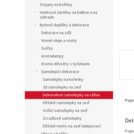
n
Stojany na květiny
e
Venkovní zástěny na balkon a na
l
zahradu
Bytové doplňky a dekorace
Dekorace na stůl
Vonné oleje a vosky
Svíčky
Aromalampy
Aroma difuzéry s tyčinkami
Samolepící dekorace
Samolepky na kořenky
3d samolepky na zeď
Dekorativní samolepky na stěnu
Popi
Dětské samolepky na zeď
Svítící samolepky na zeď
Zrcadlové samolepky
Det
Dětské metry na zeď nalepovací
Popi