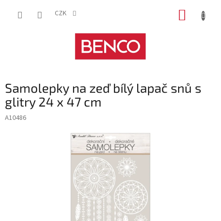
Přejít
NÁKUP
na
CZK
obsah
KOŠÍK
Samolepky na zeď bílý lapač snů s
glitry 24 x 47 cm
A10486