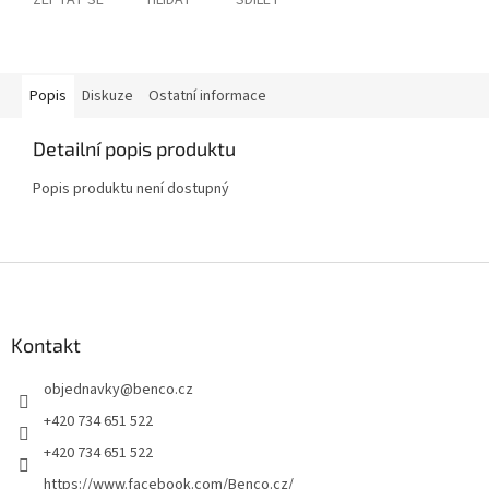
ZEPTAT SE
HLÍDAT
SDÍLET
Popis
Diskuze
Ostatní informace
Detailní popis produktu
Popis produktu není dostupný
Z
á
p
a
Kontakt
t
objednavky
@
benco.cz
í
+420 734 651 522
+420 734 651 522
https://www.facebook.com/Benco.cz/