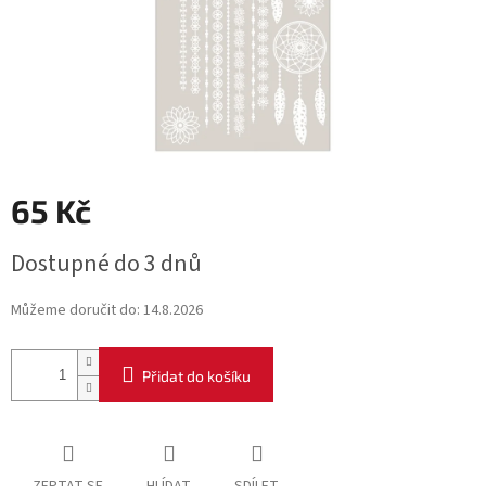
65 Kč
Měrná
Dostupné do 3 dnů
cena:
Můžeme doručit do:
14.8.2026
Přidat do košíku