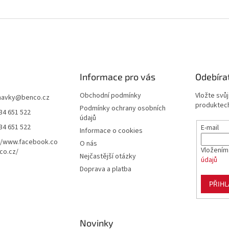
Informace pro vás
Odebíra
Obchodní podmínky
Vložte svů
navky
@
benco.cz
produktech
Podmínky ochrany osobních
34 651 522
údajů
34 651 522
E-mail
Informace o cookies
//www.facebook.co
O nás
Vložením
co.cz/
Nejčastější otázky
údajů
Doprava a platba
PŘIHL
Novinky