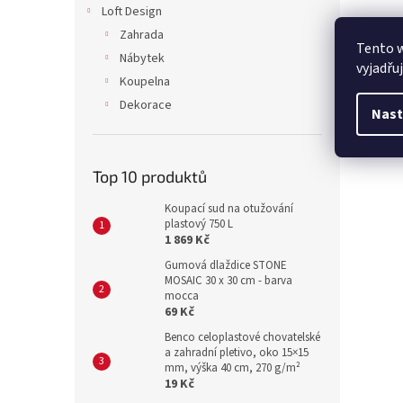
Loft Design
Zahrada
Tento 
Nábytek
vyjadřu
Koupelna
Dekorace
Nast
Top 10 produktů
Koupací sud na otužování
plastový 750 L
1 869 Kč
Gumová dlaždice STONE
MOSAIC 30 x 30 cm - barva
mocca
69 Kč
Benco celoplastové chovatelské
a zahradní pletivo, oko 15×15
mm, výška 40 cm, 270 g/m²
19 Kč