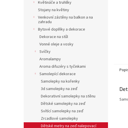
a
Květináče a truhlíky
n
Stojany na květiny
e
Venkovní zástěny na balkon a na
l
zahradu
Bytové doplňky a dekorace
Dekorace na stůl
Vonné oleje a vosky
Svíčky
Aromalampy
Aroma difuzéry s tyčinkami
Popi
Samolepící dekorace
Samolepky na kořenky
Det
3d samolepky na zeď
Dekorativní samolepky na stěnu
Samo
Dětské samolepky na zeď
Svítící samolepky na zeď
Zrcadlové samolepky
Dětské metry na zeď nalepovací