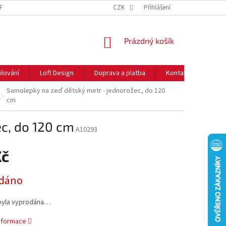
NFORMACE O COOKIES
O NÁS
CZK
NEJČASTĚJŠÍ OTÁZKY
Přihlášení
DOPRAVA 
NÁKUPNÍ
Prázdný košík
KOŠÍK
ilování
Loft Design
Doprava a platba
Kontakty
Rady
Samolepky na zeď dětský metr - jednorožec, do 120
cm
c, do 120 cm
A10293
Kč
dáno
byla vyprodána…
informace