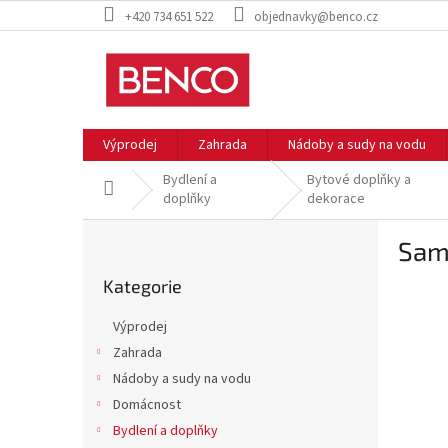
Přejít
+420 734 651 522
objednavky@benco.cz
na
obsah
Výprodej
Zahrada
Nádoby a sudy na vodu
Bydlení a
Bytové doplňky a
Domů
doplňky
dekorace
P
Samo
o
Přeskočit
s
Kategorie
kategorie
t
r
Výprodej
a
Zahrada
n
Nádoby a sudy na vodu
n
í
Domácnost
p
Bydlení a doplňky