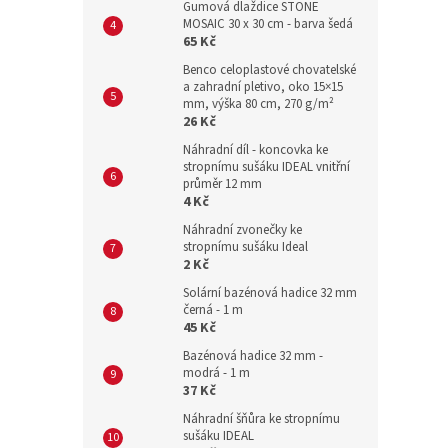
Gumová dlaždice STONE
MOSAIC 30 x 30 cm - barva šedá
65 Kč
Benco celoplastové chovatelské
a zahradní pletivo, oko 15×15
mm, výška 80 cm, 270 g/m²
26 Kč
Náhradní díl - koncovka ke
stropnímu sušáku IDEAL vnitřní
průměr 12 mm
4 Kč
Náhradní zvonečky ke
stropnímu sušáku Ideal
2 Kč
Solární bazénová hadice 32 mm
černá - 1 m
45 Kč
Bazénová hadice 32 mm -
modrá - 1 m
37 Kč
Náhradní šňůra ke stropnímu
sušáku IDEAL