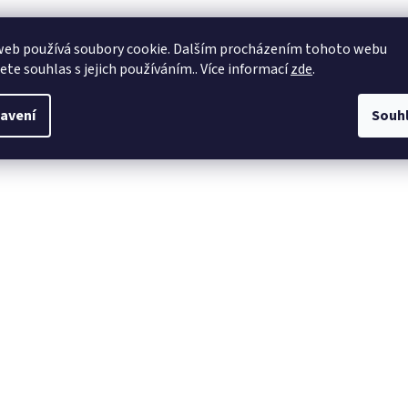
web používá soubory cookie. Dalším procházením tohoto webu
jete souhlas s jejich používáním.. Více informací
zde
.
avení
Souh