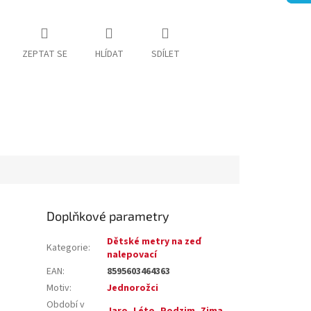
ZEPTAT SE
HLÍDAT
SDÍLET
Doplňkové parametry
Dětské metry na zeď
Kategorie
:
nalepovací
EAN
:
8595603464363
Motiv
:
Jednorožci
Období v
Jaro
,
Léto
,
Podzim
,
Zima