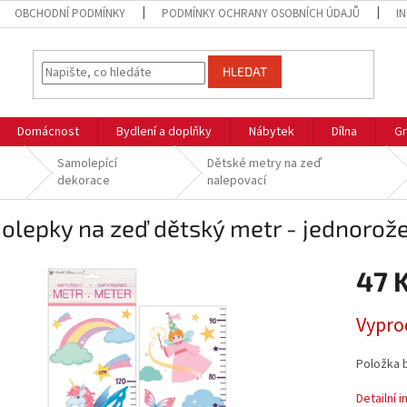
OBCHODNÍ PODMÍNKY
PODMÍNKY OCHRANY OSOBNÍCH ÚDAJŮ
I
HLEDAT
Domácnost
Bydlení a doplňky
Nábytek
Dílna
Gr
Samolepící
Dětské metry na zeď
dekorace
nalepovací
lepky na zeď dětský metr - jednorože
47 
Měrná
Vypro
cena:
Položka 
Detailní 