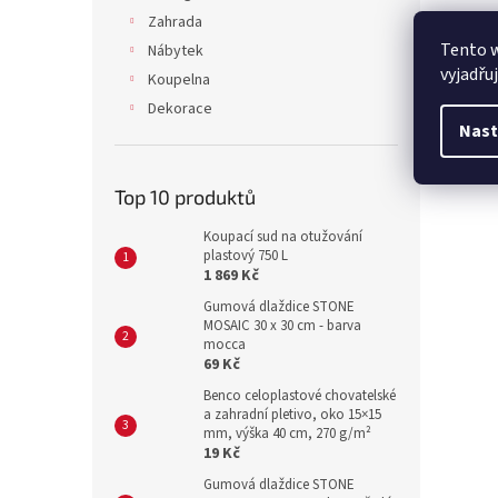
Zahrada
Tento 
Nábytek
vyjadřu
Koupelna
Dekorace
Nast
Top 10 produktů
Koupací sud na otužování
plastový 750 L
1 869 Kč
Gumová dlaždice STONE
MOSAIC 30 x 30 cm - barva
mocca
69 Kč
Benco celoplastové chovatelské
a zahradní pletivo, oko 15×15
mm, výška 40 cm, 270 g/m²
19 Kč
Gumová dlaždice STONE