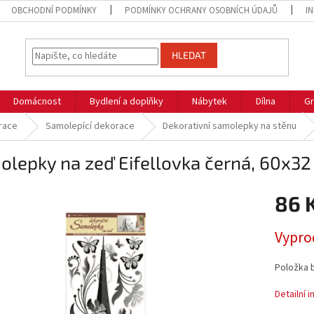
OBCHODNÍ PODMÍNKY
PODMÍNKY OCHRANY OSOBNÍCH ÚDAJŮ
I
HLEDAT
Domácnost
Bydlení a doplňky
Nábytek
Dílna
Gr
race
Samolepící dekorace
Dekorativní samolepky na stěnu
lepky na zeď Eifellovka černá, 60x3
86 
Měrná
Vypro
cena:
Položka 
Detailní 