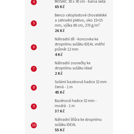
MOSAIC 30 x 30 cm - barva šedá
65 Kč
Benco celoplastové chovatelské
a zahradní pletivo, oko 15×15
mm, výška 80 cm, 270 g/m²
26 Kč
Náhradní díl - koncovka ke
stropnímu sušáku IDEAL vnitřní
průměr 12 mm
4 Kč
Náhradní zvonečky ke
stropnímu sušáku Ideal
2 Kč
Solární bazénová hadice 32 mm
černá - 1 m
45 Kč
Bazénová hadice 32 mm -
modrá - 1 m
37 Kč
Náhradní šňůra ke stropnímu
sušáku IDEAL
55 Kč