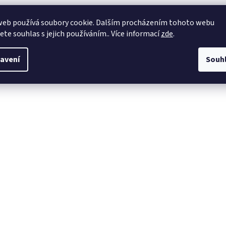
web používá soubory cookie. Dalším procházením tohoto webu
jete souhlas s jejich používáním.. Více informací
zde
.
avení
Souh