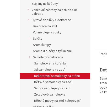
n
Stojany na květiny
e
Venkovní zástěny na balkon a na
l
zahradu
Bytové doplňky a dekorace
Dekorace na stůl
Vonné oleje a vosky
Svíčky
Aromalampy
Aroma difuzéry s tyčinkami
Popi
Samolepící dekorace
Samolepky na kořenky
Det
3d samolepky na zeď
Dekorativní samolepky na stěnu
Samo
Dětské samolepky na zeď
zrca
podk
Svítící samolepky na zeď
ke k
Zrcadlové samolepky
Dětské metry na zeď nalepovací