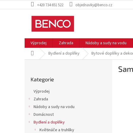
Přejít
+420 734 651 522
objednavky@benco.cz
na
obsah
Výprodej
Zahrada
Nádoby a sudy na vodu
Domů
Bydlení a doplňky
Bytové doplňky a deko
P
Samo
o
Přeskočit
s
Kategorie
kategorie
t
r
Výprodej
a
Zahrada
n
Nádoby a sudy na vodu
n
í
Domácnost
p
Bydlení a doplňky
a
Květináče a truhlíky