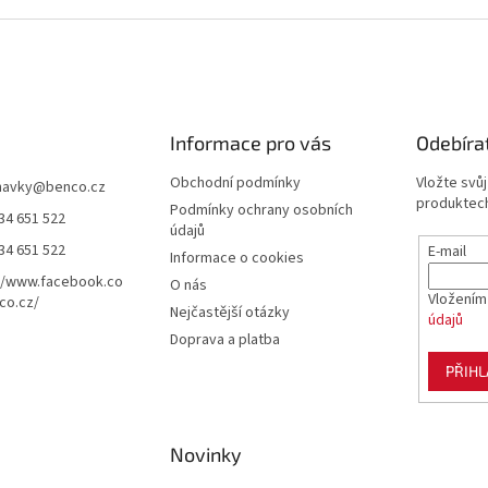
Informace pro vás
Odebíra
Obchodní podmínky
Vložte svů
navky
@
benco.cz
produktech
Podmínky ochrany osobních
34 651 522
údajů
34 651 522
E-mail
Informace o cookies
//www.facebook.co
O nás
Vložením
co.cz/
Nejčastější otázky
údajů
Doprava a platba
PŘIHL
Novinky