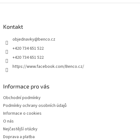
Z
á
p
a
Kontakt
t
objednavky
@
benco.cz
í
+420 734 651 522
+420 734 651 522
https://www.facebook.com/Benco.cz/
Informace pro vás
Obchodní podmínky
Podmínky ochrany osobních údajů
Informace o cookies
O nás
Nejčastější otázky
Doprava a platba