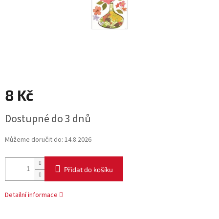
8 Kč
Měrná
Dostupné do 3 dnů
cena:
Můžeme doručit do:
14.8.2026
Přidat do košíku
Detailní informace