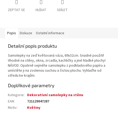
ZEPTAT SE
HLÍDAT
SDÍLET
Popis
Diskuze
Ostatní informace
Detailní popis produktu
Samolepky na zeď květovaná váza, 69x32cm. Snadné použití!
Vhodné na stěny, okna, zrcadla, kachličky a jiné hladké plochy!
NÁVOD: Opatrně sejměte samolepku z podkladového papíru a
umístěte ji na zvolenou suchou a čistou plochu. Vyhlaďte od
středu ke krajům.
Doplňkové parametry
Kategorie
:
Dekorativní samolepky na stěnu
EAN
:
721129047287
Motiv
:
Květiny