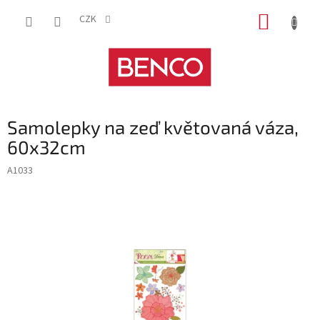
Přejít
NÁKUP
na
CZK
obsah
KOŠÍK
Samolepky na zeď květovaná váza,
60x32cm
A1033