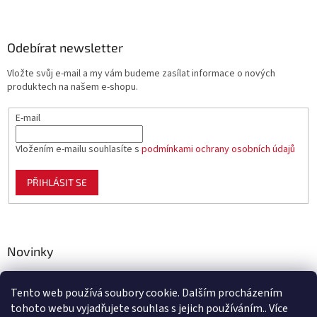
Odebírat newsletter
Vložte svůj e-mail a my vám budeme zasílat informace o nových
produktech na našem e-shopu.
E-mail
Vložením e-mailu souhlasíte s
podmínkami ochrany osobních údajů
PŘIHLÁSIT SE
Novinky
Celoplastové pletivo Polynet – univerzální pomocník pro
zahradu, chov i domácnost
Tento web používá soubory cookie. Dalším procházením
tohoto webu vyjadřujete souhlas s jejich používáním.. Více