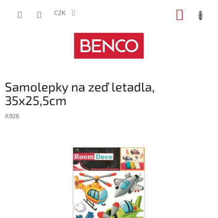
Přejít
NÁKUP
na
CZK
obsah
KOŠÍK
Samolepky na zeď letadla,
35x25,5cm
A926