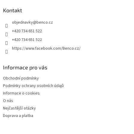
p
a
Kontakt
t
objednavky
@
benco.cz
í
+420 734 651 522
+420 734 651 522
https://www.facebook.com/Benco.cz/
Informace pro vás
Obchodní podmínky
Podmínky ochrany osobních údajů
Informace o cookies
O nás
Nejčastější otázky
Doprava a platba