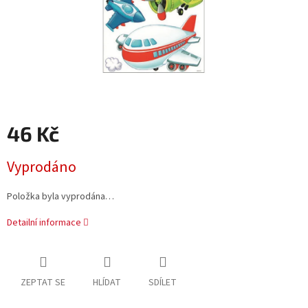
46 Kč
Měrná
Vyprodáno
cena:
Položka byla vyprodána…
Detailní informace
ZEPTAT SE
HLÍDAT
SDÍLET