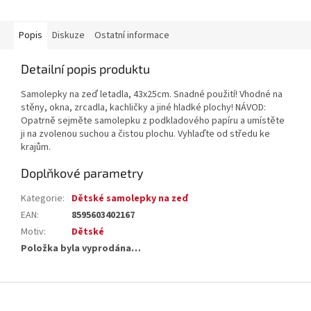
Popis
Diskuze
Ostatní informace
Detailní popis produktu
Samolepky na zeď letadla, 43x25cm. Snadné použití! Vhodné na
stěny, okna, zrcadla, kachličky a jiné hladké plochy! NÁVOD:
Opatrně sejměte samolepku z podkladového papíru a umístěte
ji na zvolenou suchou a čistou plochu. Vyhlaďte od středu ke
krajům.
Doplňkové parametry
Kategorie
:
Dětské samolepky na zeď
EAN
:
8595603402167
Motiv
:
Dětské
Položka byla vyprodána…
Z
á