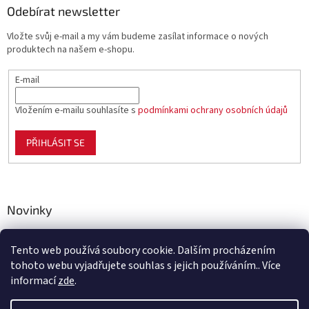
Odebírat newsletter
Vložte svůj e-mail a my vám budeme zasílat informace o nových
produktech na našem e-shopu.
E-mail
Vložením e-mailu souhlasíte s
podmínkami ochrany osobních údajů
PŘIHLÁSIT SE
Novinky
Celoplastové pletivo Polynet – univerzální pomocník pro
zahradu, chov i domácnost
Tento web používá soubory cookie. Dalším procházením
tohoto webu vyjadřujete souhlas s jejich používáním.. Více
informací
zde
.
Vytvořil Shoptet