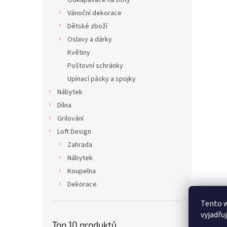
Odkapávače na boty
Vánoční dekorace
Dětské zboží
Oslavy a dárky
Květiny
Poštovní schránky
Upínací pásky a spojky
Nábytek
Dílna
Grilování
Loft Design
Zahrada
Nábytek
Koupelna
Dekorace
Tento 
vyjadřu
Top 10 produktů