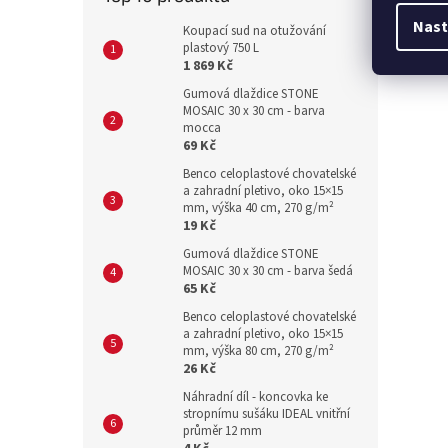
Nast
Koupací sud na otužování
plastový 750 L
1 869 Kč
Gumová dlaždice STONE
MOSAIC 30 x 30 cm - barva
mocca
69 Kč
Benco celoplastové chovatelské
a zahradní pletivo, oko 15×15
mm, výška 40 cm, 270 g/m²
19 Kč
Gumová dlaždice STONE
MOSAIC 30 x 30 cm - barva šedá
65 Kč
Benco celoplastové chovatelské
a zahradní pletivo, oko 15×15
mm, výška 80 cm, 270 g/m²
26 Kč
Náhradní díl - koncovka ke
stropnímu sušáku IDEAL vnitřní
průměr 12 mm