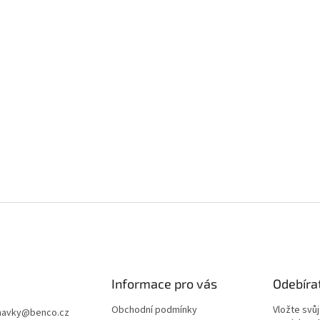
Informace pro vás
Odebíra
Obchodní podmínky
Vložte svů
navky
@
benco.cz