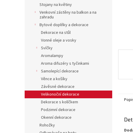
n
Stojany na květiny
e
Venkovní zástěny na balkon a na
l
zahradu
Bytové doplňky a dekorace
Dekorace na stůl
Vonné oleje a vosky
Svíčky
Aromalampy
Aroma difuzéry s tyčinkami
Samolepící dekorace
Věnce a košíky
Závěsné dekorace
Velikonoční dekorace
Popi
Dekorace s kolíčkem
Podzimní dekorace
Okenní dekorace
Det
Rohožky
Dodá