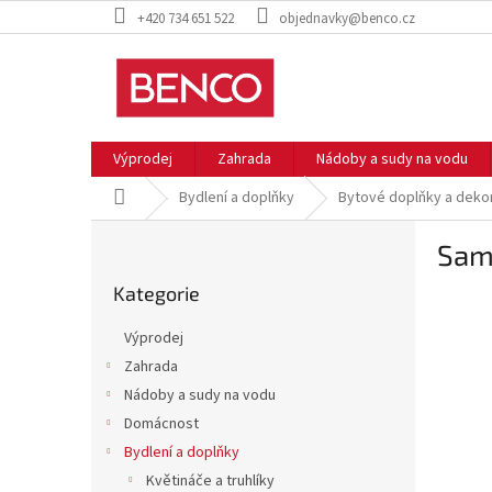
Přejít
+420 734 651 522
objednavky@benco.cz
na
obsah
Výprodej
Zahrada
Nádoby a sudy na vodu
Domů
Bydlení a doplňky
Bytové doplňky a deko
P
Samo
o
Přeskočit
s
Kategorie
kategorie
t
r
Výprodej
a
Zahrada
n
Nádoby a sudy na vodu
n
í
Domácnost
p
Bydlení a doplňky
a
Květináče a truhlíky