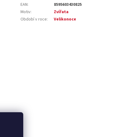
EAN
:
8595603430825
Motiv
:
Zvířata
Období v roce
:
Velikonoce