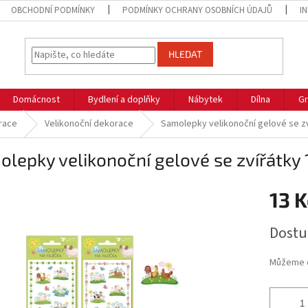
OBCHODNÍ PODMÍNKY
PODMÍNKY OCHRANY OSOBNÍCH ÚDAJŮ
I
HLEDAT
Domácnost
Bydlení a doplňky
Nábytek
Dílna
Gr
race
Velikonoční dekorace
Samolepky velikonoční gelové se zv
lepky velikonoční gelové se zvířátky 
13 K
Měrná
Dostu
cena:
Můžeme d