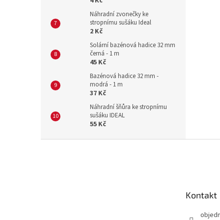
4 Kč
Náhradní zvonečky ke
stropnímu sušáku Ideal
2 Kč
Solární bazénová hadice 32 mm
černá - 1 m
45 Kč
Bazénová hadice 32 mm -
modrá - 1 m
37 Kč
Náhradní šňůra ke stropnímu
sušáku IDEAL
55 Kč
Z
á
p
a
t
Kontakt
í
objed