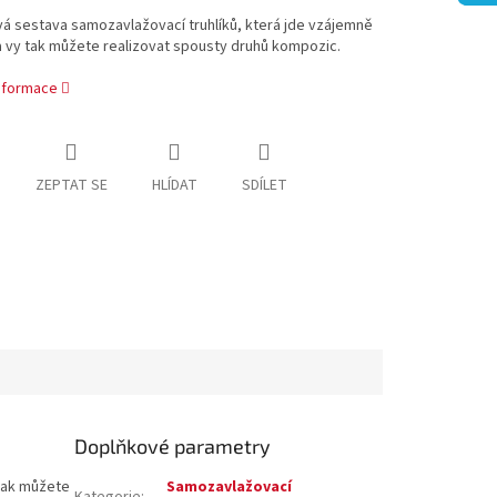
á sestava samozavlažovací truhlíků, která jde vzájemně
a vy tak můžete realizovat spousty druhů kompozic.
informace
ZEPTAT SE
HLÍDAT
SDÍLET
Doplňkové parametry
 tak můžete
Samozavlažovací
Kategorie
: