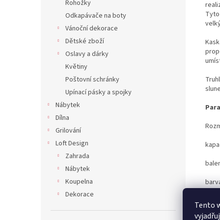
Rohožky
real
Tyto
Odkapávače na boty
velký
Vánoční dekorace
Dětské zboží
Kaská
prop
Oslavy a dárky
umís
Květiny
Truhl
Poštovní schránky
slun
Upínací pásky a spojky
Nábytek
Para
Dílna
Rozm
Grilování
Loft Design
kapac
Zahrada
balen
Nábytek
Koupelna
barv
Dekorace
Tento 
vyjadřu