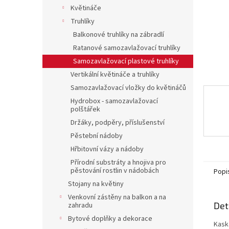
n
Květináče
e
Truhlíky
l
Balkonové truhlíky na zábradlí
Ratanové samozavlažovací truhlíky
Samozavlažovací plastové truhlíky
Vertikální květináče a truhlíky
Samozavlažovací vložky do květináčů
Hydrobox - samozavlažovací
polštářek
Držáky, podpěry, příslušenství
Pěstební nádoby
Hřbitovní vázy a nádoby
Přírodní substráty a hnojiva pro
pěstování rostlin v nádobách
Popi
Stojany na květiny
Venkovní zástěny na balkon a na
Det
zahradu
Bytové doplňky a dekorace
Kask