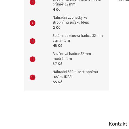
průměr 12 mm
polšt
4 Kč
zavlaž
optimál
Náhradní zvonečky ke
stropnímu sušáku Ideal
2 Kč
Solární bazénová hadice 32 mm
černá - 1 m
45 Kč
Bazénová hadice 32 mm -
modrá - 1 m
37 Kč
Náhradní šňůra ke stropnímu
sušáku IDEAL
55 Kč
Z
á
p
a
t
Kontakt
í