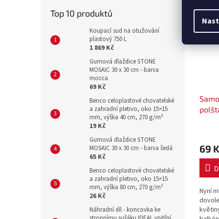
Souvi
Top 10 produktů
Nast
Akce
Koupací sud na otužování
Výpr
plastový 750 L
1 869 Kč
Gumová dlaždice STONE
MOSAIC 30 x 30 cm - barva
mocca
69 Kč
Samo
Benco celoplastové chovatelské
polš
a zahradní pletivo, oko 15×15
mm, výška 40 cm, 270 g/m²
x 20
19 Kč
Gumová dlaždice STONE
69 
MOSAIC 30 x 30 cm - barva šedá
65 Kč
D
Benco celoplastové chovatelské
a zahradní pletivo, oko 15×15
mm, výška 80 cm, 270 g/m²
Nyní m
26 Kč
dovole
květin
Náhradní díl - koncovka ke
stropnímu sušáku IDEAL vnitřní
balkón