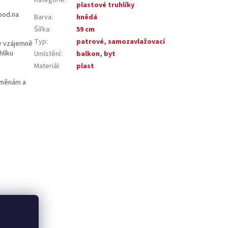
plastové truhlíky
apod.na
Barva
:
hnědá
Šířka
:
59 cm
Typ
:
patrové
,
samozavlažovací
ky vzájemně
hlíku
Umístění
:
balkon
,
byt
Materiál
:
plast
 změnám a