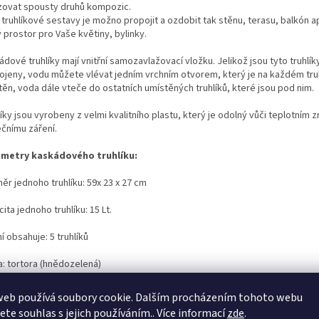
izovat spousty druhů kompozic.
 truhlíkové sestavy je možno propojit a ozdobit tak stěnu, terasu, balkón 
 prostor pro Vaše květiny, bylinky.
dové truhlíky mají vnitřní samozavlažovací vložku. Jelikož jsou tyto truhlí
ojeny, vodu můžete vlévat jedním vrchním otvorem, který je na každém tru
těn, voda dále vteče do ostatních umístěných truhlíků, které jsou pod nim.
íky jsou vyrobeny z velmi kvalitního plastu, který je odolný vůči teplotním
ečnímu záření.
metry kaskádového truhlíku:
ěr jednoho truhlíku: 59x 23 x 27 cm
ita jednoho truhlíku: 15 Lt.
í obsahuje: 5 truhlíků
a: tortora (hnědozelená)
web používá soubory cookie. Dalším procházením tohoto webu
jete souhlas s jejich používáním.. Více informací
zde
.