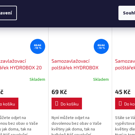
sející produkty
avení
Souh
Kód:
HYDRO20
Kód:
HYDRO40
Akce
Akce
odej
Výprodej
Výprodej
85 Kč
85 Kč
–18 %
–18 %
zavlažovací
Samozavlažovací
Samozav
tářek HYDROBOX 20
polštářek HYDROBOX
polštář
 cm
40x10 cm
průměr 1
Skladem
Skladem
Kč
69 Kč
45 Kč
o košíku
Do košíku
Do ko
ůžete odjet na
Nyní můžete odjet na
Stále se V
nou bez obav o Vaše
dovolenou bez obav o Vaše
vypěstovat
y jak doma, tak na
květiny jak doma, tak na
květiny dl
ě.Náš revoluční
balkóně.Náš revoluční
Nyní je to