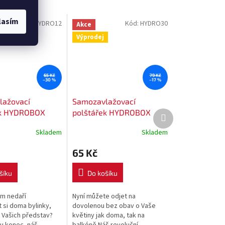
lasím
Kód:
HYDRO12
Kód:
HYDRO30
Akce
Výprodej
65 Kč
79 Kč
–30 %
–17 %
lažovací
Samozavlažovací
ek HYDROBOX
polštářek HYDROBOX
Další
produkt
2 cm
30x10 cm
Skladem
Skladem
65 Kč
šíku
Do košíku
ám nedaří
Nyní můžete odjet na
 si doma bylinky,
dovolenou bez obav o Vaše
e Vašich představ?
květiny jak doma, tak na
mu konec, náš
balkóně.Náš revoluční