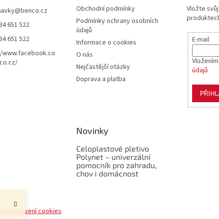
Obchodní podmínky
Vložte svů
navky
@
benco.cz
produktech
Podmínky ochrany osobních
34 651 522
údajů
34 651 522
E-mail
Informace o cookies
//www.facebook.co
O nás
Vložením
co.cz/
Nejčastější otázky
údajů
Doprava a platba
PŘIHL
Novinky
Celoplastové pletivo
Polynet – univerzální
pomocník pro zahradu,
chov i domácnost
vit nastavení cookies