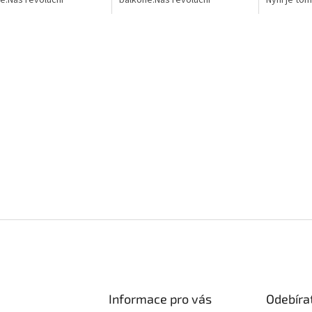
ářek HYDROBOX pro
polštářek HYDROBOX pro
revoluční 
ování Vám zaručí
zavlažování Vám zaručí
pro závlah
ní vlahu pro Vaše...
optimální vlahu pro Vaše...
bylinek,květ
Informace pro vás
Odebíra