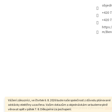
objed
+420 7
+420 7
https:
m/Ben
Vážení zákazníci, ve čtvrtek 6. 8. 2026 bude naše společnost z důvodu plánované
odstávky elektřiny uzavřena. Vašim dotazům a objednávkám se budeme plně
Copyright 2026
Benco.cz
. Všechna práva vyhrazena.
Upra
věnovat opět v pátek 7. 8. Děkujeme za pochopení.