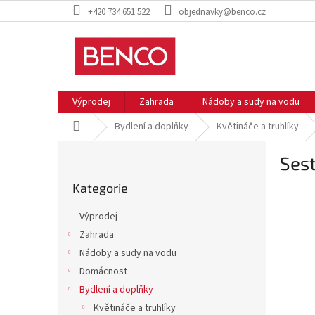
Přejít
+420 734 651 522
objednavky@benco.cz
na
obsah
Výprodej
Zahrada
Nádoby a sudy na vodu
Domů
Bydlení a doplňky
Květináče a truhlíky
P
Sest
o
Přeskočit
s
Kategorie
kategorie
t
r
Výprodej
a
Zahrada
n
Nádoby a sudy na vodu
n
í
Domácnost
p
Bydlení a doplňky
a
Květináče a truhlíky