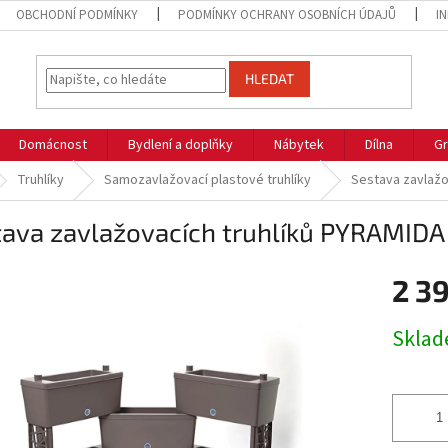
OBCHODNÍ PODMÍNKY
PODMÍNKY OCHRANY OSOBNÍCH ÚDAJŮ
I
HLEDAT
Domácnost
Bydlení a doplňky
Nábytek
Dílna
Gr
Truhlíky
Samozavlažovací plastové truhlíky
Sestava zavlažo
ava zavlažovacích truhlíků PYRAMIDA 
2 3
Měrná
Skla
cena: