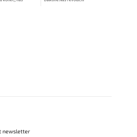
polštářek HYDROBOX
polštářek HYDROBOX pro
u Vašich
zavlažování Vám zaručí
in a jiných...
optimální vlahu pro Vaše...
t newsletter