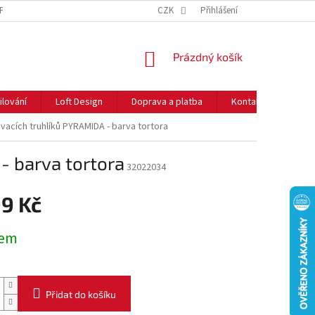
NFORMACE O COOKIES
O NÁS
CZK
NEJČASTĚJŠÍ OTÁZKY
Přihlášení
DOPRAVA 
NÁKUPNÍ
Prázdný košík
KOŠÍK
ilování
Loft Design
Doprava a platba
Kontakty
Rady
vacích truhlíků PYRAMIDA - barva tortora
- barva tortora
32022034
99 Kč
dem
Přidat do košíku