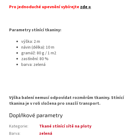
Pro jednoduché upevnění vybírejte
zde ⇒
Parametry stínící tkaniny:
výška: 2 m
návin (délka): 10 m
gramáž: 80 g / 1 m2
zastínění: 80 %
barva: zelená
Výška balení nemusí odpovídat rozměrům tkaniny. Stínící
tkanina je v roli složena pro snazší transport.
Doplňkové parametry
Kategorie
:
Tkané stínící sítě na ploty
Barva
:
zelená