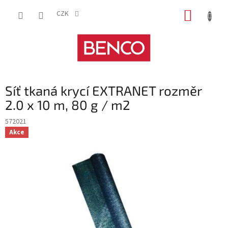
Přejít
NÁKUP
na
CZK
obsah
KOŠÍK
Síť tkaná krycí EXTRANET rozměr
2.0 x 10 m, 80 g / m2
572021
Akce