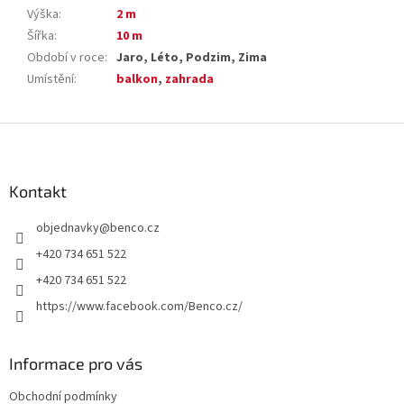
Výška
:
2 m
Šířka
:
10 m
Období v roce
:
Jaro, Léto, Podzim, Zima
Umístění
:
balkon
,
zahrada
Z
á
p
a
Kontakt
t
objednavky
@
benco.cz
í
+420 734 651 522
+420 734 651 522
https://www.facebook.com/Benco.cz/
Informace pro vás
Obchodní podmínky