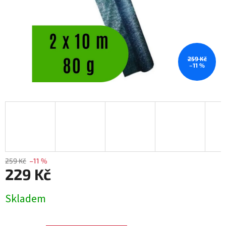
259 Kč
–11 %
259 Kč
–11 %
229 Kč
Měrná
Skladem
cena: