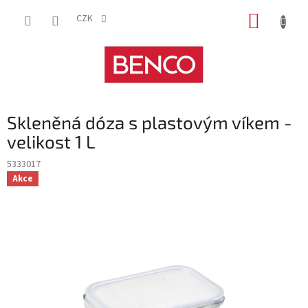
Přejít
NÁKUP
na
CZK
obsah
KOŠÍK
Skleněná dóza s plastovým víkem -
velikost 1 L
5333017
Akce