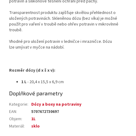
potravin a silikonové těsnění ochrání před pachy.
Transparentnost produktu zajišťuje skvělou přehlednost o
uložených potravinách. Skleněnou dózu (bez víka) je možné
použít pro vaření v troubě nebo ohřev potravin v mikrovlnné
troubě.
Vhodné pro uložení potravin v ledničce i mrazničce. Dózu
lze umývat v myčce na nádobí.
Rozměr dózy (d x š x v):
1 L
- 20,4 x 15,5 x 6,9 cm
Doplňkové parametry
Kategorie
:
Dózy a boxy na potraviny
EAN
:
5707672730697
Objem
:
1L
Materiál
:
sklo