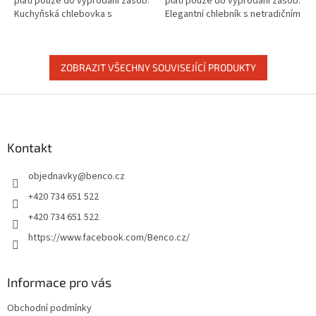
platí pouze do vyprodání zásob.
platí pouze do vyprodání zásob.
Kuchyňská chlebovka s
Elegantní chlebník s netradičním
dřevěným dnem.
designem v sadě s dózami na
kávu, čaj a cukr.
ZOBRAZIT VŠECHNY SOUVISEJÍCÍ PRODUKTY
Z
á
p
a
Kontakt
t
objednavky
@
benco.cz
í
+420 734 651 522
+420 734 651 522
https://www.facebook.com/Benco.cz/
Informace pro vás
Obchodní podmínky