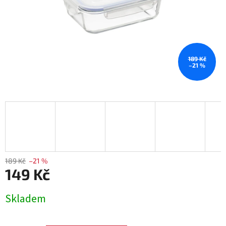
189 Kč
–21 %
189 Kč
–21 %
149 Kč
Měrná
Skladem
cena: