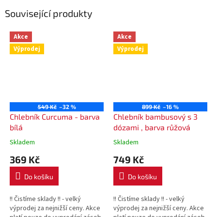
Související produkty
Akce
Akce
Výprodej
Výprodej
549 Kč
–32 %
899 Kč
–16 %
Chlebník Curcuma - barva
Chlebník bambusový s 3
bílá
dózami , barva růžová
Skladem
Skladem
369 Kč
749 Kč
Do košíku
Do košíku
!! Čistíme sklady !! - velký
!! Čistíme sklady !! - velký
výprodej za nejnižší ceny. Akce
výprodej za nejnižší ceny. Akce