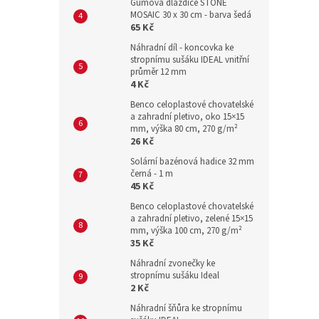
Gumová dlaždice STONE
MOSAIC 30 x 30 cm - barva šedá
65 Kč
Náhradní díl - koncovka ke
stropnímu sušáku IDEAL vnitřní
průměr 12 mm
4 Kč
Benco celoplastové chovatelské
a zahradní pletivo, oko 15×15
mm, výška 80 cm, 270 g/m²
26 Kč
Solární bazénová hadice 32 mm
černá - 1 m
45 Kč
Benco celoplastové chovatelské
a zahradní pletivo, zelené 15×15
mm, výška 100 cm, 270 g/m²
35 Kč
Náhradní zvonečky ke
stropnímu sušáku Ideal
2 Kč
Náhradní šňůra ke stropnímu