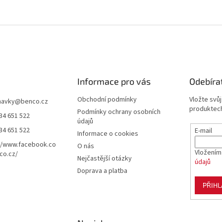
Informace pro vás
Odebíra
Obchodní podmínky
Vložte svů
navky
@
benco.cz
produktech
Podmínky ochrany osobních
34 651 522
údajů
34 651 522
E-mail
Informace o cookies
//www.facebook.co
O nás
Vložením
co.cz/
Nejčastější otázky
údajů
Doprava a platba
PŘIHL