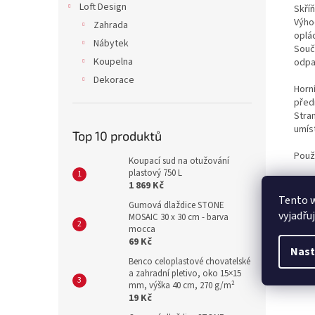
Loft Design
Skří
Výho
Zahrada
oplá
Nábytek
Souč
Koupelna
odpa
Dekorace
Horn
před
Stran
umís
Top 10 produktů
Použi
Koupací sud na otužování
plastový 750 L
Rozm
1 869 Kč
Tento 
Gumová dlaždice STONE
vyjadřu
MOSAIC 30 x 30 cm - barva
mocca
69 Kč
Nast
Benco celoplastové chovatelské
a zahradní pletivo, oko 15×15
mm, výška 40 cm, 270 g/m²
19 Kč