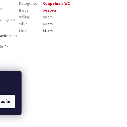
Kategorie
:
Koupelna a WC
bo
Barva
:
béžová
Výška
:
89 cm
taluje na
Šířka
:
60 cm
Hloubka
:
51 cm
avitelnost
skříňku
lasím