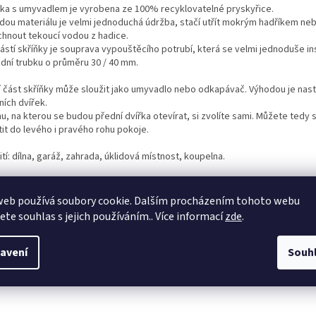
ňka s umyvadlem je vyrobena ze 100% recyklovatelné pryskyřice.
dou materiálu je velmi jednoduchá údržba, stačí utřít mokrým hadříkem ne
chnout tekoucí vodou z hadice.
ástí skříňky je souprava vypouštěcího potrubí, která se velmi jednoduše ins
dní trubku o průměru 30 / 40 mm.
í část skříňky může sloužit jako umyvadlo nebo odkapávač. Výhodou je nast
ních dvířek.
u, na kterou se budou přední dvířka otevírat, si zvolíte sami. Můžete tedy 
tit do levého i pravého rohu pokoje.
tí: dílna, garáž, zahrada, úklidová místnost, koupelna.
ěry: výška: 89 cm šířka: 60 cm hloubka: 51 cm
web používá soubory cookie. Dalším procházením tohoto webu
jete souhlas s jejich používáním.. Více informací
zde
.
avení
Souh