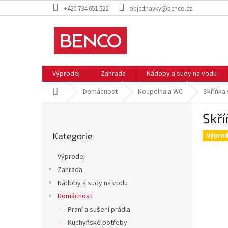
Přejít
+420 734 651 522
objednavky@benco.cz
na
obsah
Výprodej
Zahrada
Nádoby a sudy na vodu
Domů
Domácnost
Koupelna a WC
Skříňka
P
Skří
o
Přeskočit
s
Kategorie
kategorie
Výprod
t
r
Výprodej
a
Zahrada
n
Nádoby a sudy na vodu
n
í
Domácnost
p
Praní a sušení prádla
a
Kuchyňské potřeby