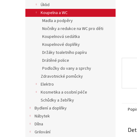
n
Úklid
e
Koupelna a WC
l
Madla a podpěry
Nočníky a redukce na WC pro děti
Koupelnová sedátka
Koupelnové doplňky
Držáky toaletního papíru
Drátěné police
Podložky do vany a sprchy
Zdravotnické pomůcky
Elektro
Kosmetika a osobní péče
Schůdky a žebříky
Bydlení a doplňky
Popi
Nábytek
Dílna
Det
Grilování