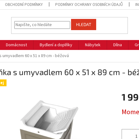
OBCHODNÍ PODMÍNKY
PODMÍNKY OCHRANY OSOBNÍCH ÚDAJŮ
I
HLEDAT
Domácnost
Bydlení a doplňky
Nábytek
Dílna
Gr
 s umyvadlem 60 x 51 x 89 cm - béžová
ňka s umyvadlem 60 x 51 x 89 cm - bé
ej
1 99
Měrná
Momen
cena: