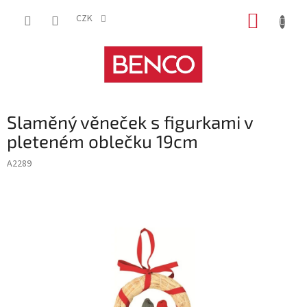
Přejít
NÁKUP
na
CZK
obsah
KOŠÍK
Slaměný věneček s figurkami v
pleteném oblečku 19cm
A2289