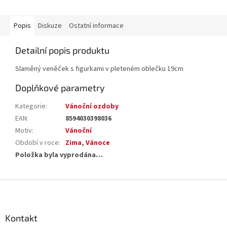
Popis
Diskuze
Ostatní informace
Detailní popis produktu
Slaměný veněček s figurkami v pleteném oblečku 19cm
Doplňkové parametry
Kategorie
:
Vánoční ozdoby
EAN
:
8594030398036
Motiv
:
Vánoční
Období v roce
:
Zima
,
Vánoce
Položka byla vyprodána…
Z
á
p
a
Kontakt