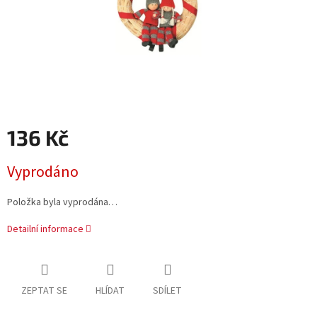
136 Kč
Měrná
Vyprodáno
cena:
Položka byla vyprodána…
Detailní informace
ZEPTAT SE
HLÍDAT
SDÍLET