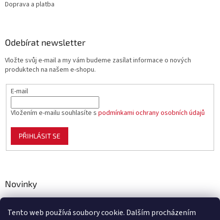
Doprava a platba
Odebírat newsletter
Vložte svůj e-mail a my vám budeme zasílat informace o nových
produktech na našem e-shopu.
E-mail
Vložením e-mailu souhlasíte s
podmínkami ochrany osobních údajů
PŘIHLÁSIT SE
Novinky
Celoplastové pletivo Polynet – univerzální pomocník pro
zahradu, chov i domácnost
Tento web používá soubory cookie. Dalším procházením