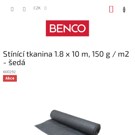
Přejít
NÁKUP
na
CZK
obsah
KOŠÍK
Stínící tkanina 1.8 x 10 m, 150 g / m2
- šedá
600292
Akce