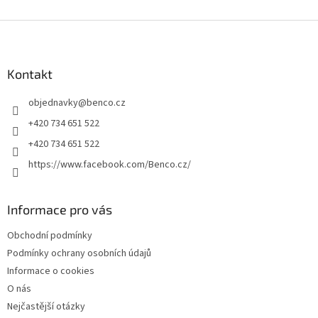
Z
á
p
a
Kontakt
t
objednavky
@
benco.cz
í
+420 734 651 522
+420 734 651 522
https://www.facebook.com/Benco.cz/
Informace pro vás
Obchodní podmínky
Podmínky ochrany osobních údajů
Informace o cookies
O nás
Nejčastější otázky