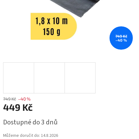
749 Kč
–40 %
749 Kč
–40 %
449 Kč
Měrná
Dostupné do 3 dnů
cena:
Můžeme doručit do:
14.8.2026