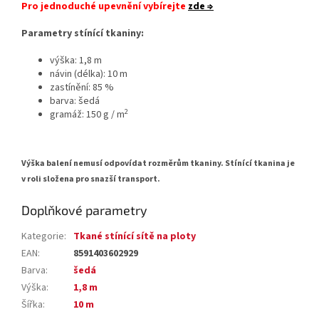
Pro jednoduché upevnění vybírejte
zde ⇒
Parametry stínící tkaniny:
výška: 1,8 m
návin (délka): 10 m
zastínění: 85 %
barva: šedá
2
gramáž: 150 g / m
Výška balení nemusí odpovídat rozměrům tkaniny. Stínící tkanina je
v roli složena pro snazší transport.
Doplňkové parametry
Kategorie
:
Tkané stínící sítě na ploty
EAN
:
8591403602929
Barva
:
šedá
Výška
:
1,8 m
Šířka
:
10 m