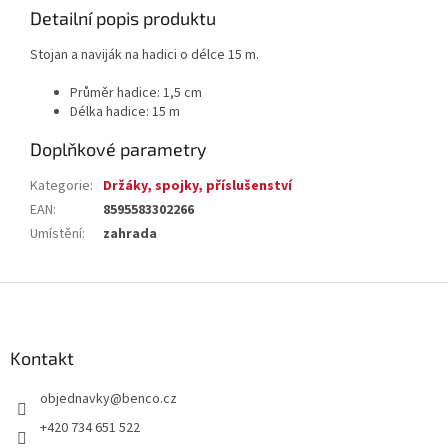
Detailní popis produktu
Stojan a naviják na hadici o délce 15 m.
Průměr hadice: 1,5 cm
Délka hadice: 15 m
Doplňkové parametry
Kategorie
:
Držáky, spojky, příslušenství
EAN
:
8595583302266
Umístění
:
zahrada
Z
á
p
a
Kontakt
t
objednavky
@
benco.cz
í
+420 734 651 522