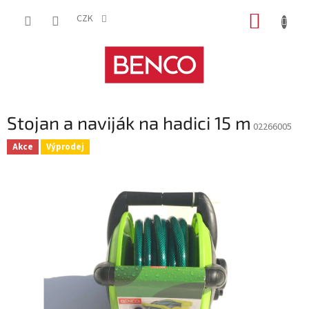
Přejít
NÁKUP
na
CZK
obsah
KOŠÍK
Stojan a naviják na hadici 15 m
02266005
Akce
Výprodej