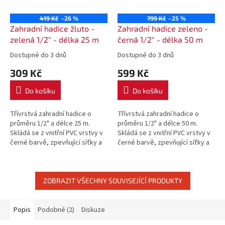
419 Kč
–26 %
799 Kč
–25 %
Zahradní hadice žluto -
Zahradní hadice zeleno -
zelená 1/2" - délka 25 m
černá 1/2" - délka 50 m
Dostupné do 3 dnů
Dostupné do 3 dnů
309 Kč
599 Kč
Do košíku
Do košíku
Třívrstvá zahradní hadice o
Třívrstvá zahradní hadice o
průměru 1/2" a délce 25 m.
průměru 1/2" a délce 50 m.
Skládá se z vnitřní PVC vrstvy v
Skládá se z vnitřní PVC vrstvy v
černé barvě, zpevňující síťky a
černé barvě, zpevňující síťky a
svrchní žluto - zelené PVC
svrchní zelené PVC vrstvy.
vrstvy. Neprůhledná vnitřní...
Neprůhledná vnitřní vrstva...
ZOBRAZIT VŠECHNY SOUVISEJÍCÍ PRODUKTY
Popis
Podobné (2)
Diskuze