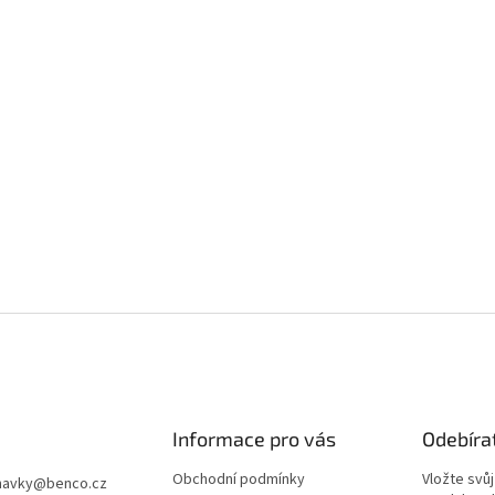
Informace pro vás
Odebíra
Obchodní podmínky
Vložte svů
navky
@
benco.cz