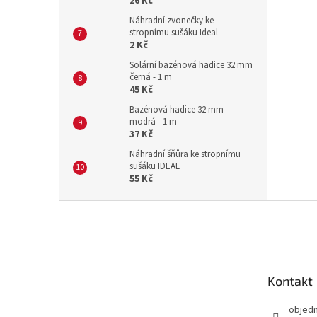
26 Kč
Náhradní zvonečky ke
stropnímu sušáku Ideal
2 Kč
Solární bazénová hadice 32 mm
černá - 1 m
45 Kč
Bazénová hadice 32 mm -
modrá - 1 m
37 Kč
Náhradní šňůra ke stropnímu
sušáku IDEAL
55 Kč
Z
á
p
a
t
Kontakt
í
objed