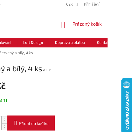
NFORMACE O COOKIES
O NÁS
CZK
NEJČASTĚJŠÍ OTÁZKY
Přihlášení
DOPRAVA 
NÁKUPNÍ
Prázdný košík
KOŠÍK
ilování
Loft Design
Doprava a platba
Kontakty
Rady
ervený a bílý, 4 ks
 a bílý, 4 ks
A3058
Kč
dem
Přidat do košíku