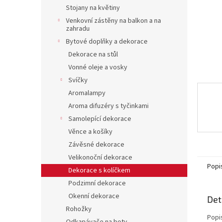
n
Stojany na květiny
e
Venkovní zástěny na balkon a na
l
zahradu
Bytové doplňky a dekorace
Dekorace na stůl
Vonné oleje a vosky
Svíčky
Aromalampy
Aroma difuzéry s tyčinkami
Samolepící dekorace
Věnce a košíky
Závěsné dekorace
Velikonoční dekorace
Popi
Dekorace s kolíčkem
Podzimní dekorace
Okenní dekorace
Det
Rohožky
Popi