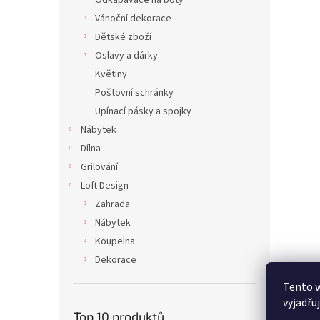
Odkapávače na boty
Vánoční dekorace
Dětské zboží
Oslavy a dárky
Květiny
Poštovní schránky
Upínací pásky a spojky
Nábytek
Dílna
Grilování
Loft Design
Zahrada
Nábytek
Koupelna
Dekorace
Tento 
vyjadřu
Top 10 produktů