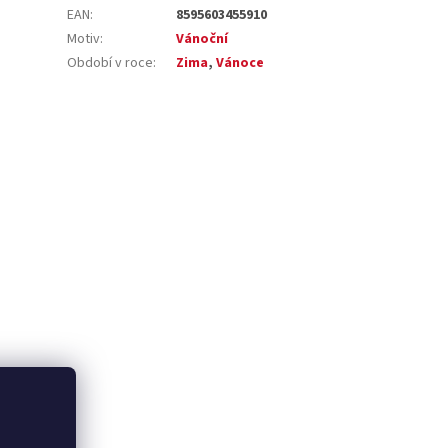
EAN
:
8595603455910
Motiv
:
Vánoční
Období v roce
:
Zima
,
Vánoce