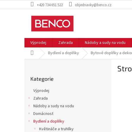
Přejít
+420 734 651 522
objednavky@benco.cz
na
obsah
Výprodej
Zahrada
Nádoby a sudy na vodu
Domů
Bydlení a doplňky
Bytové doplňky a deko
P
Stro
o
Přeskočit
s
Kategorie
kategorie
t
r
Výprodej
a
Zahrada
n
Nádoby a sudy na vodu
n
í
Domácnost
p
Bydlení a doplňky
a
Květináče a truhlíky