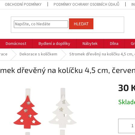
OBCHODNÍ PODMÍNKY
PODMÍNKY OCHRANY OSOBNÍCH ÚDAJŮ
I
HLEDAT
Domácnost
Bydlení a doplňky
Nábytek
Dílna
Gr
race
Dekorace s kolíčkem
Stromek dřevěný na kolíčku 4,5 cm, č
mek dřevěný na kolíčku 4,5 cm, červený
30 
Měrná
Skla
cena: