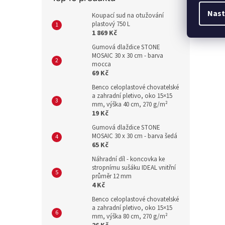
Nast
Koupací sud na otužování
plastový 750 L
1 869 Kč
Gumová dlaždice STONE
MOSAIC 30 x 30 cm - barva
mocca
69 Kč
Benco celoplastové chovatelské
a zahradní pletivo, oko 15×15
mm, výška 40 cm, 270 g/m²
19 Kč
Gumová dlaždice STONE
MOSAIC 30 x 30 cm - barva šedá
65 Kč
Náhradní díl - koncovka ke
stropnímu sušáku IDEAL vnitřní
průměr 12 mm
4 Kč
Benco celoplastové chovatelské
a zahradní pletivo, oko 15×15
mm, výška 80 cm, 270 g/m²