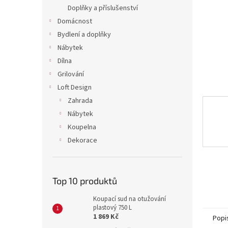
n
Doplňky a příslušenství
e
Domácnost
l
Bydlení a doplňky
Nábytek
Dílna
Grilování
Loft Design
Zahrada
Nábytek
Koupelna
Dekorace
Top 10 produktů
Koupací sud na otužování
plastový 750 L
1 869 Kč
Popi