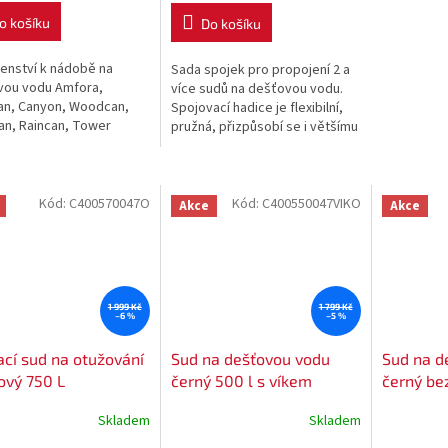
o košíku
Do košíku
šenství k nádobě na
Sada spojek pro propojení 2 a
vou vodu Amfora,
více sudů na dešťovou vodu.
an, Canyon, Woodcan,
Spojovací hadice je flexibilní,
an, Raincan, Tower
pružná, přizpůsobí se i většímu
, Aqua Tower
výškovému rozdílu. Spojovací
hadice je...
Kód:
C400570047O
Kód:
C400550047VIKO
Akce
Akce
1 999 Kč
1 799 Kč
–6 %
–5 %
cí sud na otužování
Sud na dešťovou vodu
Sud na d
ový 750 L
černý 500 l s víkem
černý bez
Skladem
Skladem