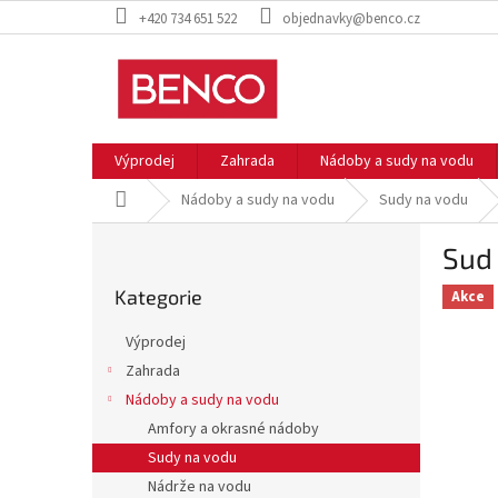
Přejít
+420 734 651 522
objednavky@benco.cz
na
obsah
Výprodej
Zahrada
Nádoby a sudy na vodu
Domů
Nádoby a sudy na vodu
Sudy na vodu
P
Sud 
o
Přeskočit
s
Kategorie
kategorie
Akce
t
r
Výprodej
a
Zahrada
n
Nádoby a sudy na vodu
n
í
Amfory a okrasné nádoby
p
Sudy na vodu
a
Nádrže na vodu