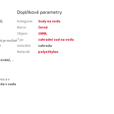
Doplňkové parametry
ší
,
Kategorie
:
Sudy na vodu
Barva
:
černá
Objem
:
1000L
Typ
:
zahradní sud na vodu
eré je možné
h
Umístění
:
zahrada
Materiál
:
polyethylen
ování,
...
vou a v
da v sudu