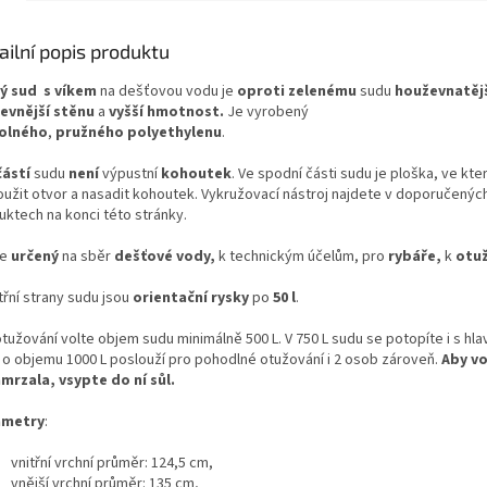
ailní popis produktu
ý sud
s víkem
na dešťovou vodu je
oproti zelenému
sudu
houževnatěj
evnější stěnu
a
vyšší hmotnost.
Je vyrobený
olného
,
pružného
polyethylenu
.
ástí
sudu
není
výpustní
kohoutek
. Ve spodní části sudu je ploška, ve kt
oužit otvor a nasadit kohoutek. Vykružovací nástroj najdete v doporučenýc
uktech na konci této stránky.
je
určený
na sběr
dešťové vody,
k technickým účelům, pro
rybáře,
k
otuž
třní strany sudu jsou
orientační rysky
po
50 l
.
tužování volte objem sudu minimálně 500 L. V 750 L sudu se potopíte i s hla
 o objemu 1000 L poslouží pro pohodlné otužování i 2 osob zároveň.
Aby vo
mrzala, vsypte do ní sůl.
ametry
:
vnitřní vrchní průměr: 124,5 cm,
vnější vrchní průměr: 135 cm,