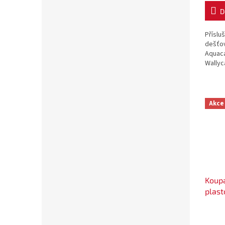
D
Příslu
dešťo
Aquac
Wallyc
Stone
Akce
Koupa
plast