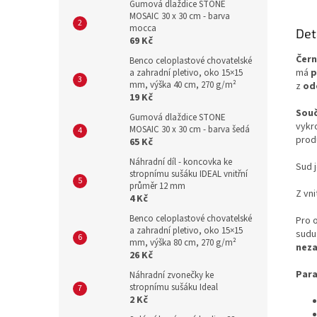
Gumová dlaždice STONE
MOSAIC 30 x 30 cm - barva
mocca
Det
69 Kč
Čern
Benco celoplastové chovatelské
má
p
a zahradní pletivo, oko 15×15
mm, výška 40 cm, 270 g/m²
z
od
19 Kč
Souč
Gumová dlaždice STONE
vykr
MOSAIC 30 x 30 cm - barva šedá
prod
65 Kč
Náhradní díl - koncovka ke
Sud 
stropnímu sušáku IDEAL vnitřní
průměr 12 mm
Z vni
4 Kč
Benco celoplastové chovatelské
Pro o
a zahradní pletivo, oko 15×15
sudu
mm, výška 80 cm, 270 g/m²
neza
26 Kč
Par
Náhradní zvonečky ke
stropnímu sušáku Ideal
2 Kč