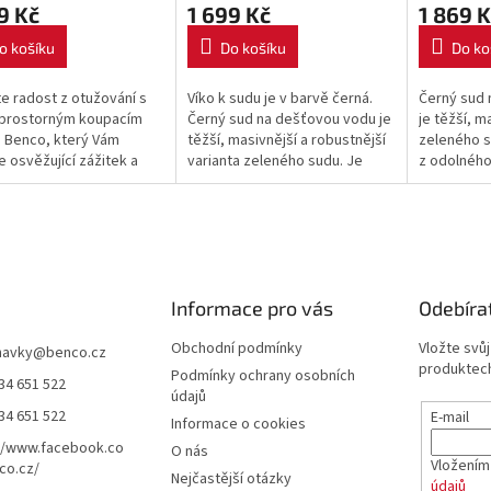
9 Kč
1 699 Kč
1 869 K
o košíku
Do košíku
Do ko
e radost z otužování s
Víko k sudu je v barvě černá.
Černý sud 
 prostorným koupacím
Černý sud na dešťovou vodu je
je těžší, m
 Benco, který Vám
těžší, masivnější a robustnější
zeleného s
e osvěžující zážitek a
varianta zeleného sudu. Je
z odolného
ní relaxaci přímo na
vyrobený z odolného,
ruky.
pružného polyethylenu.
Informace pro vás
Odebíra
Obchodní podmínky
Vložte svů
navky
@
benco.cz
produktech
Podmínky ochrany osobních
34 651 522
údajů
34 651 522
E-mail
Informace o cookies
//www.facebook.co
O nás
Vložením
co.cz/
Nejčastější otázky
údajů