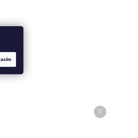
lasím
Další
produkt