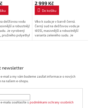
č
2 999 Kč
šíku
Do košíku
na dešťovou vodu
Víko k sudu je v barvě černá.
asivnější a robustnější varianta
Černý sud na dešťovou vodu je
udu. Je vyrobený
těžší, masivnější a robustnější
, pružného polyethylenu.
varianta zeleného sudu. Je
vyrobený z odolného,
pružného polyethylenu.
t newsletter
j e-mail a my vám budeme zasílat informace o nových
 na našem e-shopu.
 e-mailu souhlasíte s
podmínkami ochrany osobních