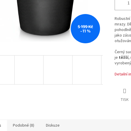
Robustní 
mrazy. Dí
5 199 Kč
pohodlně 
–11 %
jako zás
otužování.
Černý su
je
těžší
,
vyrobený
Detailní 
TISK
s
Podobné (8)
Diskuze