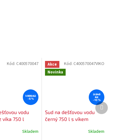
Kód:
C400570047
Kód:
C400570047VIKO
Akce
Novinka
3 349
1 999 Kč
Kč
–6 %
–10 %
Další
produkt
ešťovou vodu
Sud na dešťovou vodu
 víka 750 l
černý 750 l s víkem
Skladem
Skladem