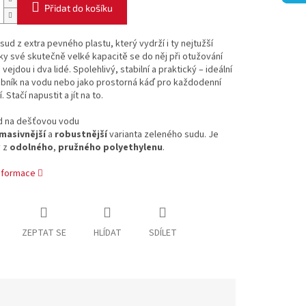
Přidat do košíku
sud z extra pevného plastu, který vydrží i ty nejtužší
ky své skutečně velké kapacitě se do něj při otužování
vejdou i dva lidé. Spolehlivý, stabilní a praktický – ideální
obník na vodu nebo jako prostorná káď pro každodenní
 Stačí napustit a jít na to.
d na dešťovou vodu
masivnější
a
robustnější
varianta zeleného sudu. Je
 z
odolného
,
pružného
polyethylenu
.
informace
ZEPTAT SE
HLÍDAT
SDÍLET