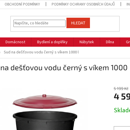
OBCHODNÍ PODMÍNKY
PODMÍNKY OCHRANY OSOBNÍCH ÚDAJŮ
I
HLEDAT
Domácnost
Bydlení a doplňky
Nábytek
Dílna
Gr
Sud na dešťovou vodu černý s víkem 1000 l
na dešťovou vodu černý s víkem 1000 
5 199 Kč
4 5
Měrná
Skla
cena: