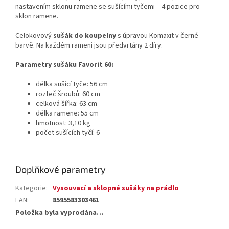
nastavením sklonu ramene se sušícími tyčemi - 4 pozice pro
sklon ramene.
Celokovový
sušák do koupelny
s úpravou Komaxit v černé
barvě. Na každém rameni jsou předvrtány 2 díry.
Parametry sušáku Favorit 60:
délka sušící tyče: 56 cm
rozteč šroubů: 60 cm
celková šířka: 63 cm
délka ramene: 55 cm
hmotnost: 3,10 kg
počet sušících tyčí: 6
Doplňkové parametry
Kategorie
:
Vysouvací a sklopné sušáky na prádlo
EAN
:
8595583303461
Položka byla vyprodána…