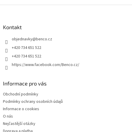
Z
á
p
a
Kontakt
t
objednavky
@
benco.cz
í
+420 734 651 522
+420 734 651 522
https://www.facebook.com/Benco.cz/
Informace pro vás
Obchodní podmínky
Podmínky ochrany osobních údajů
Informace o cookies
O nás
Nejčastější otázky
Doprava a platba