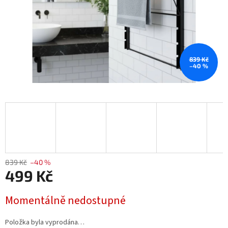
839 Kč
–40 %
839 Kč
–40 %
499 Kč
Měrná
Momentálně nedostupné
cena:
Položka byla vyprodána…