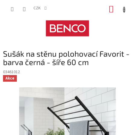
Přejít
NÁKUP
na
CZK
obsah
KOŠÍK
Sušák na stěnu polohovací Favorit -
barva černá - šíře 60 cm
03461012
Akce