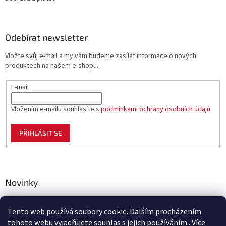
Odebírat newsletter
Vložte svůj e-mail a my vám budeme zasílat informace o nových
produktech na našem e-shopu.
E-mail
Vložením e-mailu souhlasíte s
podmínkami ochrany osobních údajů
PŘIHLÁSIT SE
Novinky
Celoplastové pletivo Polynet – univerzální pomocník pro
zahradu, chov i domácnost
Tento web používá soubory cookie. Dalším procházením
tohoto webu vyjadřujete souhlas s jejich používáním.. Více