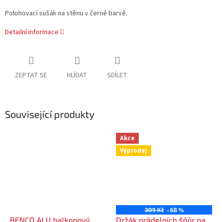
Polohovací sušák na stěnu v černé barvě.
Detailní informace
ZEPTAT SE
HLÍDAT
SDÍLET
Související produkty
Akce
Výprodej
309 Kč
–68 %
BENCO ALU balkonový
Držák prádelních šňůr na