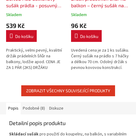
sušák prádla - posuvný
balkon – černý sušák na
délka 70 cm, 7 háčků
prádlo 70 cm / 7 háčků
Skladem
Skladem
539 Kč
96 Kč
Do košíku
Do košíku
Praktický, velmi pevný, kvalitní
Uvedená cena je za 1 ks sušáku.
držák prádelních šňůr na
Černý sušák na prádlo s 7 háčky
balkony, lodžie apod. CENA JE
a délkou 70 cm. Odolný držák s
ZA 1 PÁR (2KS) DRŽÁKU
pevnou kovovou konstrukcí.
PRÁDELNÍCH ŠŇŮR
ZOBRAZIT VŠECHNY SOUVISEJÍCÍ PRODUKTY
Popis
Podobné (8)
Diskuze
Detailní popis produktu
Skládací sušák
pro použití do koupelny, na balkón, s variabilním