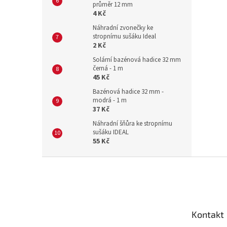
průměr 12 mm
4 Kč
Náhradní zvonečky ke
stropnímu sušáku Ideal
2 Kč
Solární bazénová hadice 32 mm
černá - 1 m
45 Kč
Bazénová hadice 32 mm -
modrá - 1 m
37 Kč
Náhradní šňůra ke stropnímu
sušáku IDEAL
55 Kč
Z
á
p
a
t
Kontakt
í