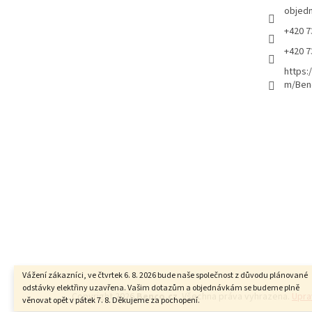
objed
+420 7
+420 7
https:
m/Ben
Vážení zákazníci, ve čtvrtek 6. 8. 2026 bude naše společnost z důvodu plánované
odstávky elektřiny uzavřena. Vašim dotazům a objednávkám se budeme plně
Copyright 2026
Benco.cz
. Všechna práva vyhrazena.
Upra
věnovat opět v pátek 7. 8. Děkujeme za pochopení.