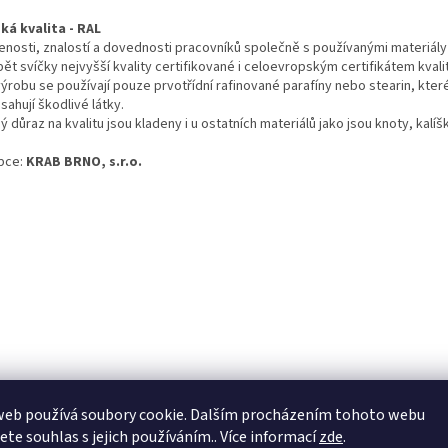
ká kvalita - RAL
enosti, znalostí a dovednosti pracovníků společně s používanými materiály
ět svíčky nejvyšší kvality certifikované i celoevropským certifikátem kvali
výrobu se používají pouze prvotřídní rafinované parafíny nebo stearin, kter
ahují škodlivé látky.
ý důraz na kvalitu jsou kladeny i u ostatních materiálů jako jsou knoty, kalíš
bce:
KRAB BRNO, s.r.o.
web používá soubory cookie. Dalším procházením tohoto webu
jete souhlas s jejich používáním.. Více informací
zde
.