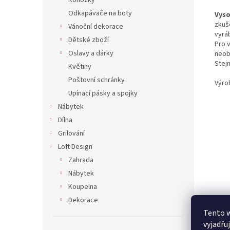
Rohožky
Odkapávače na boty
Vyso
zkuš
Vánoční dekorace
vyráb
Dětské zboží
Pro 
Oslavy a dárky
neobs
Stejn
Květiny
Poštovní schránky
Výro
Upínací pásky a spojky
Nábytek
Dílna
Grilování
Loft Design
Zahrada
Nábytek
Koupelna
Dekorace
Tento 
vyjadřu