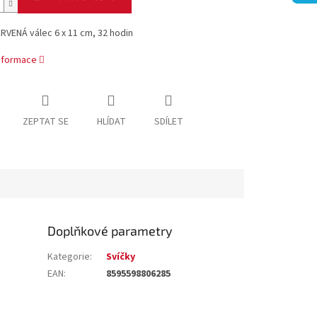
RVENÁ válec 6 x 11 cm, 32 hodin
informace
ZEPTAT SE
HLÍDAT
SDÍLET
Doplňkové parametry
Kategorie
:
Svíčky
EAN
:
8595598806285