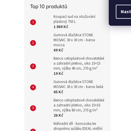
Top 10 produktů
Nast
Koupací sud na otužování
plastový 750 L
1 869 Kč
Gumová dlaždice STONE
MOSAIC 30 x 30 cm - barva
mocca
69 Kč
Benco celoplastové chovatelské
a zahradní pletivo, oko 15×15
mm, výška 40 cm, 270 g/m²
19 Kč
Gumová dlaždice STONE
MOSAIC 30 x 30 cm - barva šedá
65 Kč
Benco celoplastové chovatelské
a zahradní pletivo, oko 15×15
mm, výška 80 cm, 270 g/m²
26 Kč
Náhradní díl - koncovka ke
stropnímu sušáku IDEAL vnitřní