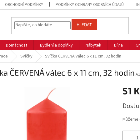
OBCHODNÍ PODMÍNKY
PODMÍNKY OCHRANY OSOBNÍCH ÚDAJŮ
I
HLEDAT
Domácnost
Bydlení a doplňky
Nábytek
Dílna
Gr
race
Svíčky
Svíčka ČERVENÁ válec 6 x 11 cm, 32 hodin
ka ČERVENÁ válec 6 x 11 cm, 32 hodin
A
51 K
Měrná
Dostu
cena:
Můžeme d