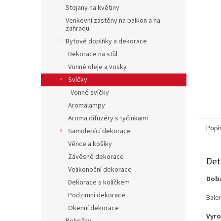
n
Stojany na květiny
e
Venkovní zástěny na balkon a na
l
zahradu
Bytové doplňky a dekorace
Dekorace na stůl
Vonné oleje a vosky
Svíčky
Vonné svíčky
Aromalampy
Aroma difuzéry s tyčinkami
Popi
Samolepící dekorace
Věnce a košíky
Závěsné dekorace
Det
Velikonoční dekorace
Doba
Dekorace s kolíčkem
Podzimní dekorace
Balen
Okenní dekorace
Vyro