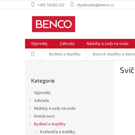
Přejít
+420 734 651 522
objednavky@benco.cz
na
obsah
Výprodej
Zahrada
Nádoby a sudy na vodu
Domů
Bydlení a doplňky
Bytové doplňky a deko
P
Svíč
o
Přeskočit
s
Kategorie
kategorie
t
r
Výprodej
a
Zahrada
n
Nádoby a sudy na vodu
n
í
Domácnost
p
Bydlení a doplňky
a
Květináče a truhlíky