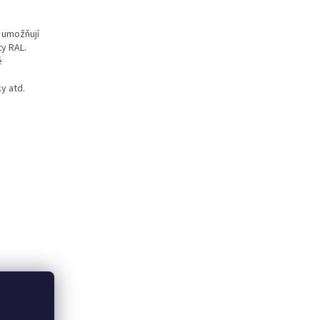
 umožňují
ty RAL.
é
ky atd.