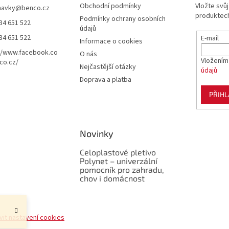
Obchodní podmínky
Vložte svů
navky
@
benco.cz
produktech
Podmínky ochrany osobních
34 651 522
údajů
34 651 522
E-mail
Informace o cookies
//www.facebook.co
O nás
Vložením
co.cz/
Nejčastější otázky
údajů
Doprava a platba
PŘIHL
Novinky
Celoplastové pletivo
Polynet – univerzální
pomocník pro zahradu,
chov i domácnost
vit nastavení cookies