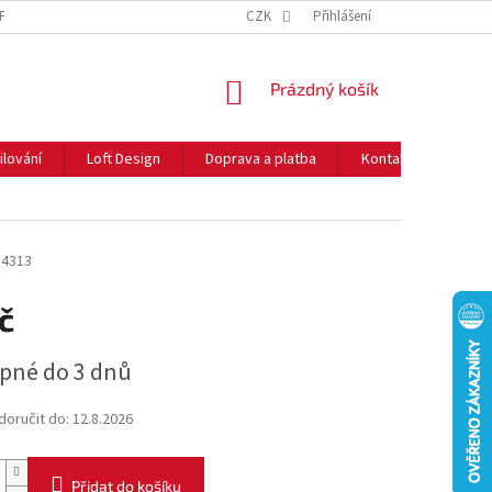
NFORMACE O COOKIES
O NÁS
CZK
NEJČASTĚJŠÍ OTÁZKY
Přihlášení
DOPRAVA 
NÁKUPNÍ
Prázdný košík
KOŠÍK
ilování
Loft Design
Doprava a platba
Kontakty
Rady
14313
č
pné do 3 dnů
oručit do:
12.8.2026
Přidat do košíku