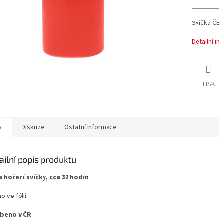
Svíčka ČE
Detailní 
TISK
s
Diskuze
Ostatní informace
ailní popis produktu
 hoření svíčky, cca 32 hodin
o ve fólii.
beno v ČR