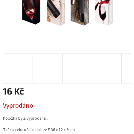
16 Kč
Měrná
Vyprodáno
cena:
Položka byla vyprodána…
Taška celoroční na lahev F 36 x 12 x 9 cm