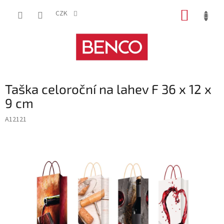
Přejít
NÁKUP
na
CZK
obsah
KOŠÍK
Taška celoroční na lahev F 36 x 12 x
9 cm
A12121