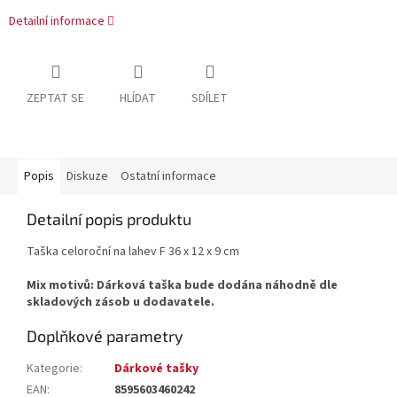
Detailní informace
ZEPTAT SE
HLÍDAT
SDÍLET
Popis
Diskuze
Ostatní informace
Detailní popis produktu
Taška celoroční na lahev F 36 x 12 x 9 cm
Mix motivů: Dárková taška bude dodána náhodně dle
skladových zásob u dodavatele.
Doplňkové parametry
Kategorie
:
Dárkové tašky
EAN
:
8595603460242