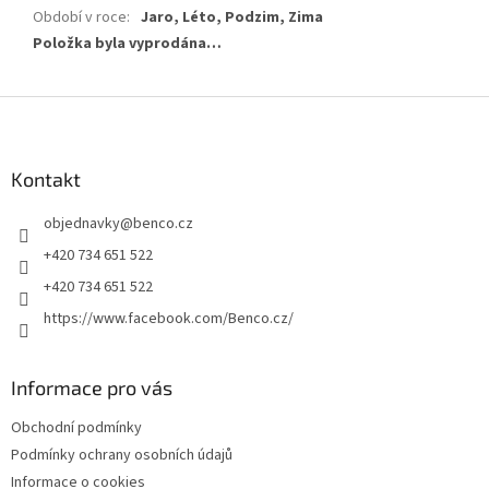
Období v roce
:
Jaro, Léto, Podzim, Zima
Položka byla vyprodána…
Z
á
p
a
Kontakt
t
objednavky
@
benco.cz
í
+420 734 651 522
+420 734 651 522
https://www.facebook.com/Benco.cz/
Informace pro vás
Obchodní podmínky
Podmínky ochrany osobních údajů
Informace o cookies