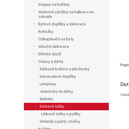
n
Stojany na květiny
e
Venkovní zástěny na balkon a na
l
zahradu
Bytové doplňky a dekorace
Rohožky
Odkapávače na boty
Vánoční dekorace
Dětské zboží
Oslavy a dárky
Popi
Dárkové krabice a plechovky
Karnevalové doplňky
Det
Lampiony
Jmenovky na dárky
Cena
Balónky
Dárkové tašky
Látkové tašky a pytlíky
Girlandy a party závěsy