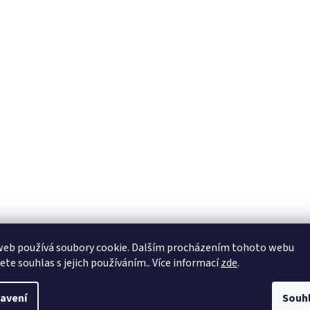
web používá soubory cookie. Dalším procházením tohoto webu
jete souhlas s jejich používáním.. Více informací
zde
.
avení
Souh