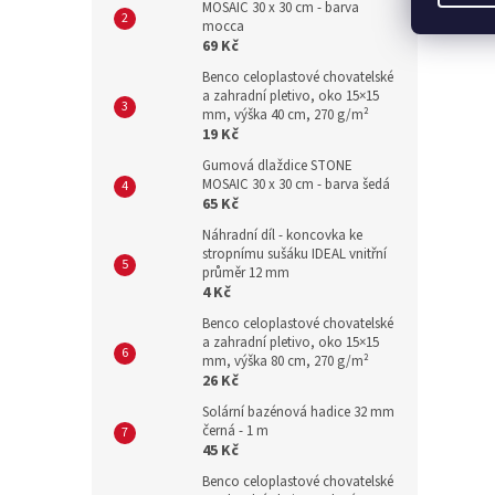
MOSAIC 30 x 30 cm - barva
mocca
69 Kč
Benco celoplastové chovatelské
a zahradní pletivo, oko 15×15
mm, výška 40 cm, 270 g/m²
19 Kč
Gumová dlaždice STONE
MOSAIC 30 x 30 cm - barva šedá
65 Kč
Náhradní díl - koncovka ke
stropnímu sušáku IDEAL vnitřní
průměr 12 mm
4 Kč
Benco celoplastové chovatelské
a zahradní pletivo, oko 15×15
mm, výška 80 cm, 270 g/m²
26 Kč
Solární bazénová hadice 32 mm
černá - 1 m
45 Kč
Benco celoplastové chovatelské