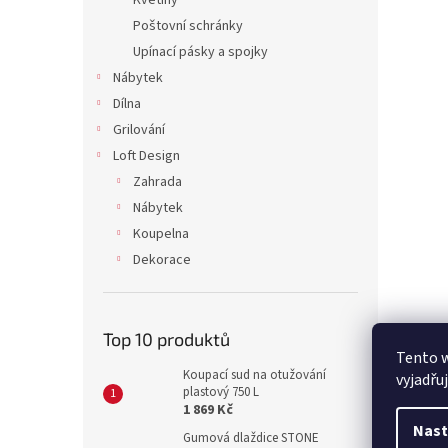
Květiny
Poštovní schránky
Upínací pásky a spojky
Nábytek
Dílna
Grilování
Loft Design
Zahrada
Nábytek
Koupelna
Dekorace
Top 10 produktů
Tento 
Koupací sud na otužování
vyjadřu
plastový 750 L
1 869 Kč
Nast
Gumová dlaždice STONE