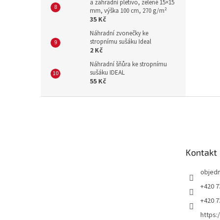
a zahradní pletivo, zelené 15×15
mm, výška 100 cm, 270 g/m²
35 Kč
Náhradní zvonečky ke
stropnímu sušáku Ideal
2 Kč
Náhradní šňůra ke stropnímu
sušáku IDEAL
55 Kč
Z
á
p
a
t
Kontakt
í
objed
+420 7
+420 7
https: