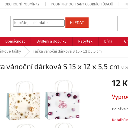
OBCHODNÍ PODMÍNKY
PODMÍNKY OCHRANY OSOBNÍCH ÚDAJŮ
I
HLEDAT
Domácnost
Bydlení a doplňky
Nábytek
Dílna
Gr
árkové tašky
Taška vánoční dárková S 15 x 12 x 5,5 cm
a vánoční dárková S 15 x 12 x 5,5 cm
A12
12 K
Měrná
Vypro
cena:
Položka 
Detailní 