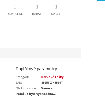
ZEPTAT SE
HLÍDAT
SDÍLET
Doplňkové parametry
Kategorie
:
Dárkové tašky
EAN
:
8595603475697
Období v roce
:
Vánoce
Položka byla vyprodána…