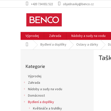
Přejít
+420 734 651 522
objednavky@benco.cz
na
obsah
Výprodej
Zahrada
Nádoby a sudy na vodu
Domů
Bydlení a doplňky
Oslavy a dárky
D
P
Tašk
o
Přeskočit
s
Kategorie
kategorie
t
r
Výprodej
a
Zahrada
n
Nádoby a sudy na vodu
n
í
Domácnost
p
Bydlení a doplňky
a
Květináče a truhlíky