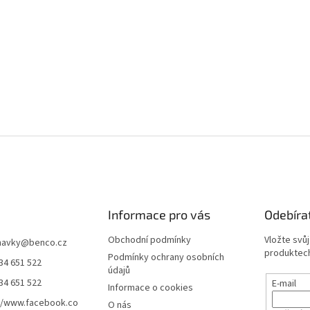
Informace pro vás
Odebíra
Obchodní podmínky
Vložte svů
navky
@
benco.cz
produktech
Podmínky ochrany osobních
34 651 522
údajů
34 651 522
E-mail
Informace o cookies
//www.facebook.co
O nás