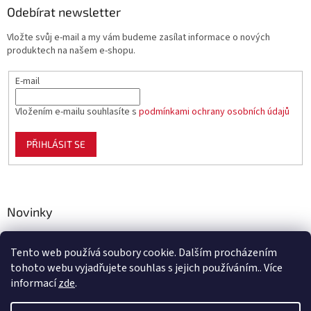
Odebírat newsletter
Vložte svůj e-mail a my vám budeme zasílat informace o nových
produktech na našem e-shopu.
E-mail
Vložením e-mailu souhlasíte s
podmínkami ochrany osobních údajů
PŘIHLÁSIT SE
Novinky
Celoplastové pletivo Polynet – univerzální pomocník pro
zahradu, chov i domácnost
Tento web používá soubory cookie. Dalším procházením
tohoto webu vyjadřujete souhlas s jejich používáním.. Více
informací
zde
.
Vytvořil Shoptet