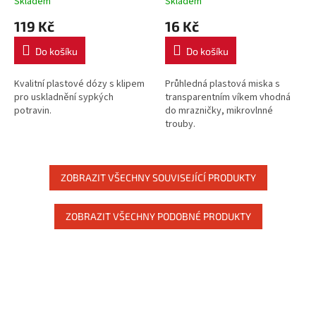
Skladem
Skladem
119 Kč
16 Kč
Do košíku
Do košíku
Kvalitní plastové dózy s klipem
Průhledná plastová miska s
pro uskladnění sypkých
transparentním víkem vhodná
potravin.
do mrazničky, mikrovlnné
trouby.
ZOBRAZIT VŠECHNY SOUVISEJÍCÍ PRODUKTY
ZOBRAZIT VŠECHNY PODOBNÉ PRODUKTY