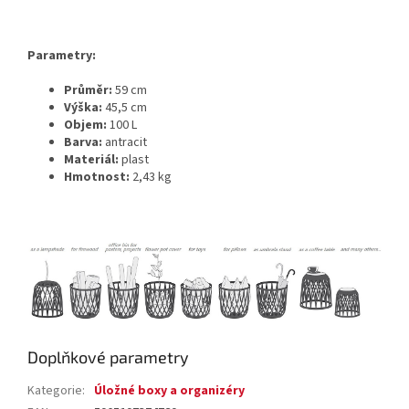
Parametry:
Průměr:
59 cm
Výška:
45,5 cm
Objem:
100 L
Barva:
antracit
Materiál:
plast
Hmotnost:
2,43 kg
Doplňkové parametry
Kategorie
:
Úložné boxy a organizéry