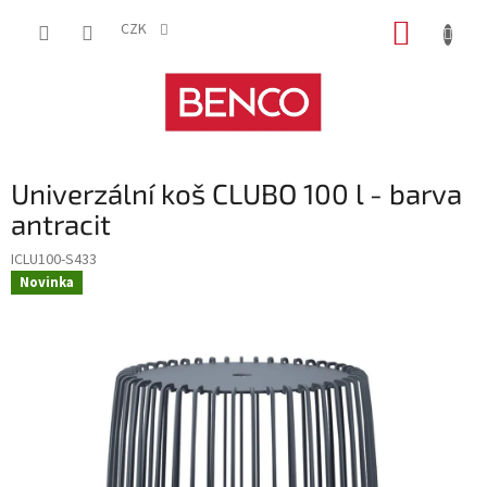
Přejít
NÁKUP
na
CZK
obsah
KOŠÍK
Univerzální koš CLUBO 100 l - barva
antracit
ICLU100-S433
Novinka