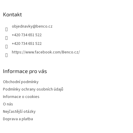
á
p
a
Kontakt
t
objednavky
@
benco.cz
í
+420 734 651 522
+420 734 651 522
https://www.facebook.com/Benco.cz/
Informace pro vás
Obchodní podmínky
Podmínky ochrany osobních údajů
Informace o cookies
O nás
Nejčastější otázky
Doprava a platba