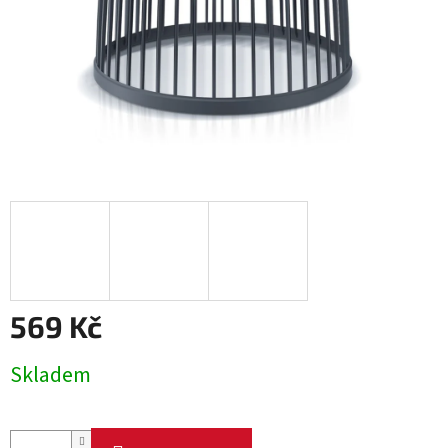
569 Kč
Měrná
Skladem
cena: