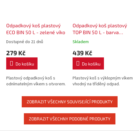
Odpadkový koš plastový
Odpadkový koš plastový
ECO BIN 50 L - zelené víko
TOP BIN 50 L - barva
stříbrná
Dostupné do 21 dnů
Skladem
279 Kč
439 Kč
Do košíku
Do košíku
Plastový odpadkový koš s
Plastový koš s výklopným víkem
odnímatelným víkem s otvorem.
vhodný na tříděný odpad.
ZOBRAZIT VŠECHNY SOUVISEJÍCÍ PRODUKTY
ZOBRAZIT VŠECHNY PODOBNÉ PRODUKTY
Z