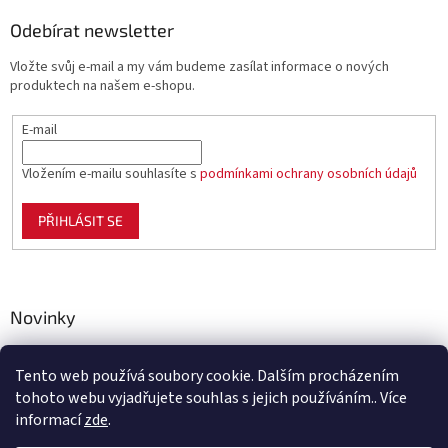
Odebírat newsletter
Vložte svůj e-mail a my vám budeme zasílat informace o nových
produktech na našem e-shopu.
E-mail
Vložením e-mailu souhlasíte s
podmínkami ochrany osobních údajů
PŘIHLÁSIT SE
Novinky
Celoplastové pletivo Polynet – univerzální pomocník pro
zahradu, chov i domácnost
Tento web používá soubory cookie. Dalším procházením
tohoto webu vyjadřujete souhlas s jejich používáním.. Více
informací
zde
.