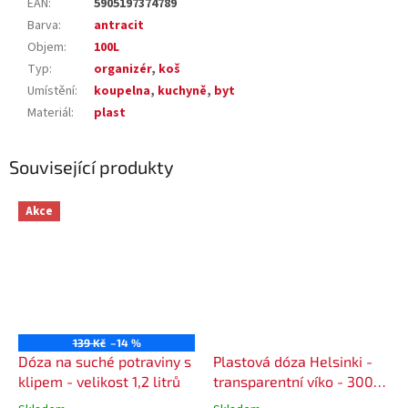
EAN
:
5905197374789
Barva
:
antracit
Objem
:
100L
Typ
:
organizér
,
koš
Umístění
:
koupelna
,
kuchyně
,
byt
Materiál
:
plast
Související produkty
Akce
139 Kč
–14 %
Dóza na suché potraviny s
Plastová dóza Helsinki -
klipem - velikost 1,2 litrů
transparentní víko - 300
ml