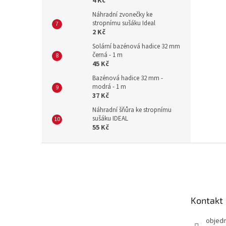
4 Kč
Náhradní zvonečky ke
stropnímu sušáku Ideal
2 Kč
Solární bazénová hadice 32 mm
černá - 1 m
45 Kč
Bazénová hadice 32 mm -
modrá - 1 m
37 Kč
Náhradní šňůra ke stropnímu
sušáku IDEAL
55 Kč
Z
á
p
a
t
Kontakt
í
objed