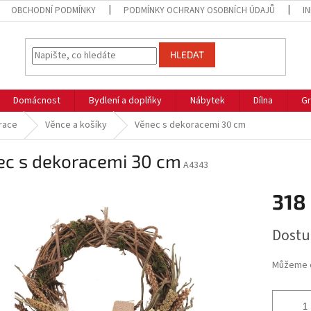
OBCHODNÍ PODMÍNKY
PODMÍNKY OCHRANY OSOBNÍCH ÚDAJŮ
I
HLEDAT
Domácnost
Bydlení a doplňky
Nábytek
Dílna
Gr
race
Věnce a košíky
Věnec s dekoracemi 30 cm
ec s dekoracemi 30 cm
A4343
318
Měrná
Dostu
cena:
Můžeme d