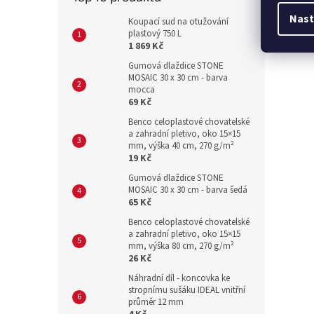
Nast
Koupací sud na otužování
plastový 750 L
1 869 Kč
Gumová dlaždice STONE
MOSAIC 30 x 30 cm - barva
mocca
69 Kč
Benco celoplastové chovatelské
a zahradní pletivo, oko 15×15
mm, výška 40 cm, 270 g/m²
19 Kč
Gumová dlaždice STONE
MOSAIC 30 x 30 cm - barva šedá
65 Kč
Benco celoplastové chovatelské
a zahradní pletivo, oko 15×15
mm, výška 80 cm, 270 g/m²
26 Kč
Náhradní díl - koncovka ke
stropnímu sušáku IDEAL vnitřní
průměr 12 mm