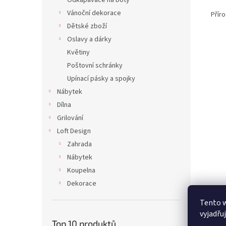
Odkapávače na boty
Vánoční dekorace
Příro
Dětské zboží
Oslavy a dárky
Květiny
Poštovní schránky
Upínací pásky a spojky
Nábytek
Dílna
Grilování
Loft Design
Zahrada
Nábytek
Koupelna
Dekorace
Tento 
vyjadřu
Top 10 produktů