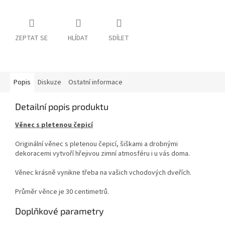
ZEPTAT SE
HLÍDAT
SDÍLET
Popis
Diskuze
Ostatní informace
Detailní popis produktu
Věnec s pletenou čepicí
Originální věnec s pletenou čepicí, šiškami a drobnými
dekoracemi vytvoří hřejivou zimní atmosféru i u vás doma.
Věnec krásně vynikne třeba na vašich vchodových dveřích.
Průměr věnce je 30 centimetrů.
Doplňkové parametry