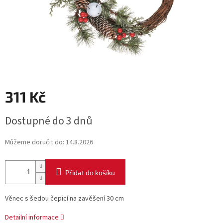
311 Kč
Měrná
Dostupné do 3 dnů
cena:
Můžeme doručit do:
14.8.2026
Přidat do košíku
Věnec s šedou čepicí na zavěšení 30 cm
Detailní informace