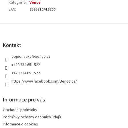
Kategorie
:
Věnce
EAN
:
8595710416200
Z
á
p
a
Kontakt
t
objednavky
@
benco.cz
í
+420 734 651 522
+420 734 651 522
https://www.facebook.com/Benco.cz/
Informace pro vás
Obchodní podmínky
Podmínky ochrany osobních údajů
Informace o cookies