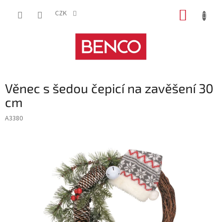
Přejít
NÁKUP
na
CZK
obsah
KOŠÍK
Věnec s šedou čepicí na zavěšení 30
cm
A3380