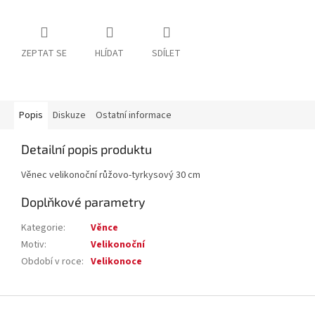
ZEPTAT SE
HLÍDAT
SDÍLET
Popis
Diskuze
Ostatní informace
Detailní popis produktu
Věnec velikonoční růžovo-tyrkysový 30 cm
Doplňkové parametry
Kategorie
:
Věnce
Motiv
:
Velikonoční
Období v roce
:
Velikonoce
Z