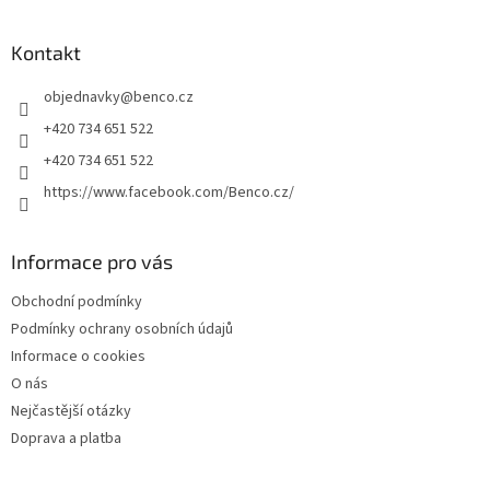
á
p
a
Kontakt
t
objednavky
@
benco.cz
í
+420 734 651 522
+420 734 651 522
https://www.facebook.com/Benco.cz/
Informace pro vás
Obchodní podmínky
Podmínky ochrany osobních údajů
Informace o cookies
O nás
Nejčastější otázky
Doprava a platba