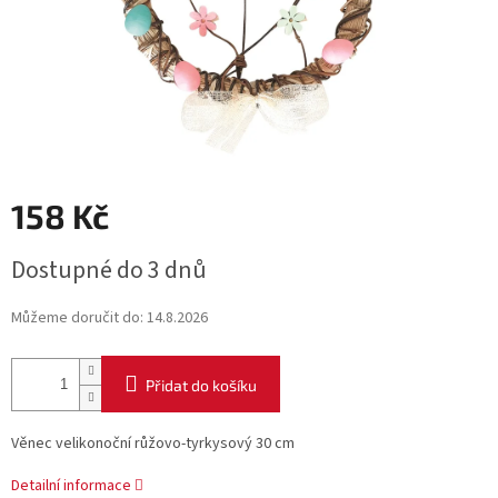
158 Kč
Měrná
Dostupné do 3 dnů
cena:
Můžeme doručit do:
14.8.2026
Přidat do košíku
Věnec velikonoční růžovo-tyrkysový 30 cm
Detailní informace