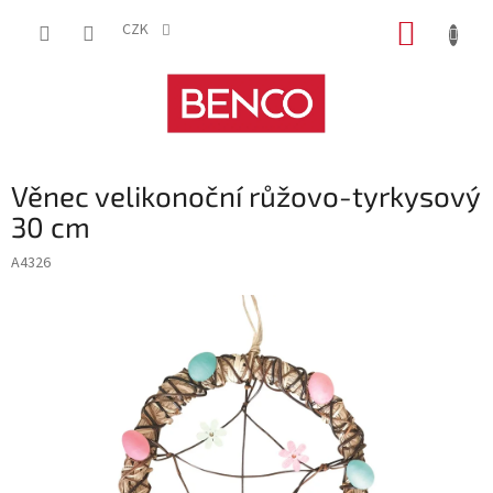
Přejít
NÁKUP
na
CZK
obsah
KOŠÍK
Věnec velikonoční růžovo-tyrkysový
30 cm
A4326