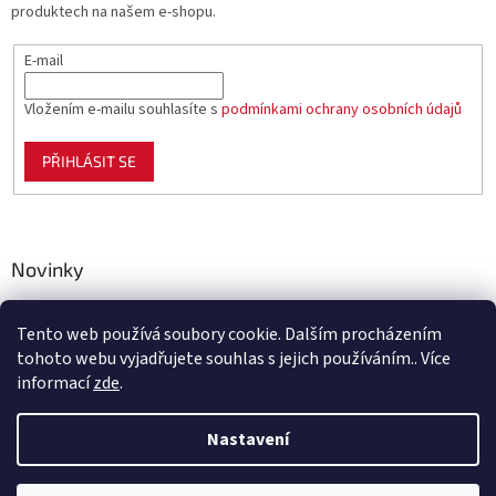
produktech na našem e-shopu.
E-mail
Vložením e-mailu souhlasíte s
podmínkami ochrany osobních údajů
PŘIHLÁSIT SE
Novinky
Celoplastové pletivo Polynet – univerzální pomocník pro
zahradu, chov i domácnost
Tento web používá soubory cookie. Dalším procházením
tohoto webu vyjadřujete souhlas s jejich používáním.. Více
informací
zde
.
Vytvořil Shoptet
Nastavení
Vážení zákazníci, ve čtvrtek 6. 8. 2026 bude naše společnost z důvodu
plánované odstávky elektřiny uzavřena. Vašim dotazům a
Copyright 2026
Benco.cz
. Všechna práva vyhrazena.
Upravit