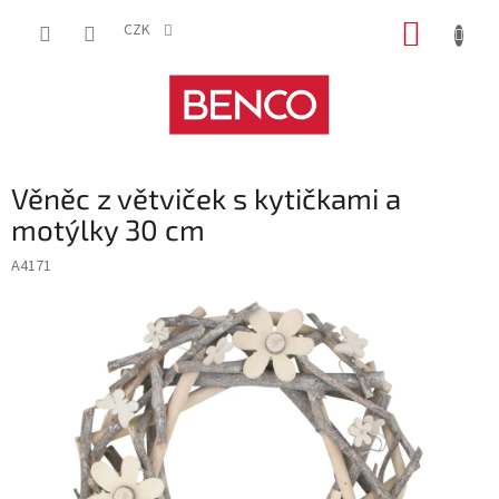
Přejít
NÁKUP
na
CZK
obsah
KOŠÍK
Věněc z větviček s kytičkami a
motýlky 30 cm
A4171