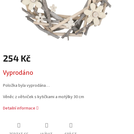
254 Kč
Měrná
Vyprodáno
cena:
Položka byla vyprodána…
Věněc z větviček s kytičkami a motýlky 30 cm
Detailní informace