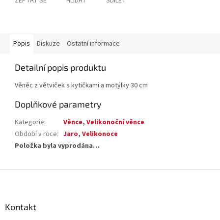
ZEPTAT SE
HLÍDAT
SDÍLET
Popis
Diskuze
Ostatní informace
Detailní popis produktu
Věněc z větviček s kytičkami a motýlky 30 cm
Doplňkové parametry
Kategorie
:
Věnce
,
Velikonoční věnce
Období v roce
:
Jaro
,
Velikonoce
Položka byla vyprodána…
Z
á
p
a
Kontakt
t