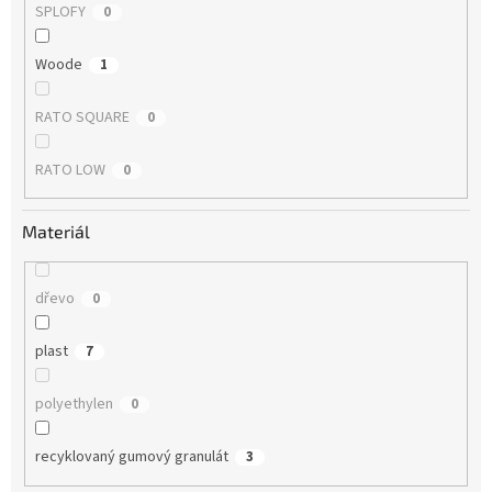
SPLOFY
0
Woode
1
RATO SQUARE
0
RATO LOW
0
Materiál
dřevo
0
plast
7
polyethylen
0
recyklovaný gumový granulát
3