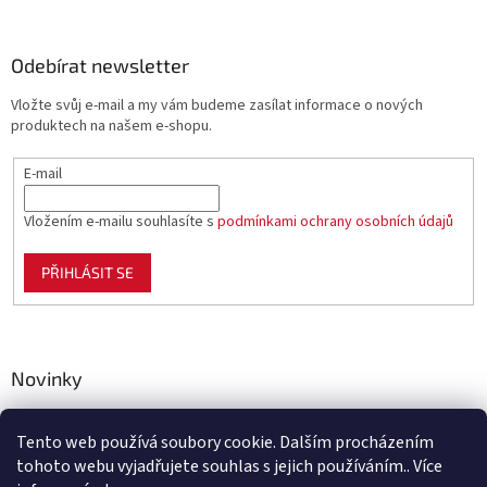
Odebírat newsletter
Vložte svůj e-mail a my vám budeme zasílat informace o nových
produktech na našem e-shopu.
E-mail
Vložením e-mailu souhlasíte s
podmínkami ochrany osobních údajů
PŘIHLÁSIT SE
Novinky
Celoplastové pletivo Polynet – univerzální pomocník pro
zahradu, chov i domácnost
Tento web používá soubory cookie. Dalším procházením
tohoto webu vyjadřujete souhlas s jejich používáním.. Více