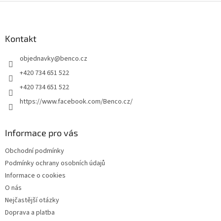
l
Z
á
á
d
p
a
a
Kontakt
c
t
í
objednavky
@
benco.cz
í
p
r
+420 734 651 522
v
+420 734 651 522
k
y
https://www.facebook.com/Benco.cz/
v
ý
p
Informace pro vás
i
s
Obchodní podmínky
u
Podmínky ochrany osobních údajů
Informace o cookies
O nás
Nejčastější otázky
Doprava a platba