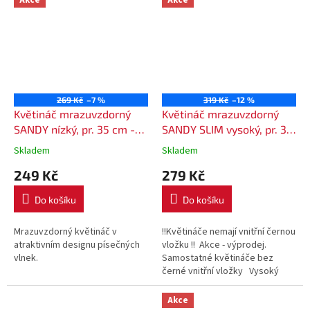
ozdobí...
269 Kč
–7 %
319 Kč
–12 %
Květináč mrazuvzdorný
Květináč mrazuvzdorný
SANDY nízký, pr. 35 cm -
SANDY SLIM vysoký, pr. 30
barva bílá (S449)
cm - barva antracit (S433)
Skladem
Skladem
249 Kč
279 Kč
Do košíku
Do košíku
Mrazuvzdorný květináč v
!!Květináče nemají vnitřní černou
atraktivním designu písečných
vložku !! Akce - výprodej.
vlnek.
Samostatné květináče bez
černé vnitřní vložky Vysoký
elegantní květináč se zajímavou
vlnitou...
Akce