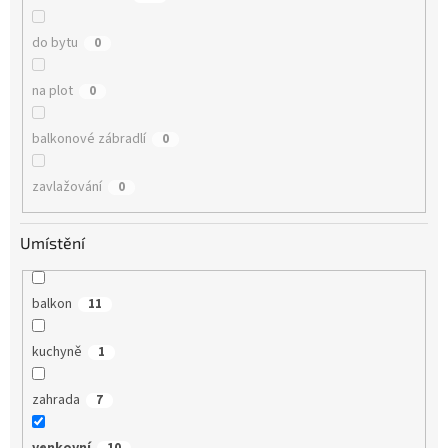
do bytu
0
na plot
0
balkonové zábradlí
0
zavlažování
0
Umístění
balkon
11
kuchyně
1
zahrada
7