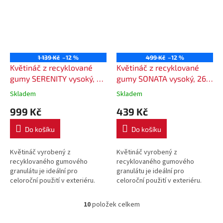
1 139 Kč
–12 %
499 Kč
–12 %
Květináč z recyklované
Květináč z recyklované
gumy SERENITY vysoký, 34
gumy SONATA vysoký, 26 x
x 34 x 66 cm - barva černá
26 x 50 cm - barva šedá
Skladem
Skladem
999 Kč
439 Kč
Do košíku
Do košíku
Květináč vyrobený z
Květináč vyrobený z
recyklovaného gumového
recyklovaného gumového
granulátu je ideální pro
granulátu je ideální pro
celoroční použití v exteriéru.
celoroční použití v exteriéru.
Odolává mrazu i horku.
Odolává mrazu i horku.
10
položek celkem
O
v