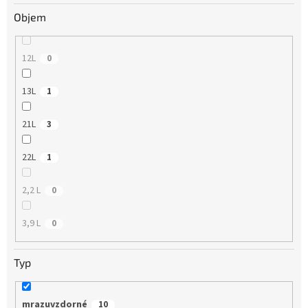
Objem
12L
0
13L
1
21L
3
22L
1
2,2 L
0
3,9 L
0
Typ
mrazuvzdorné
10