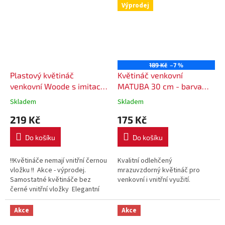
Výprodej
189 Kč
–7 %
Plastový květináč
Květináč venkovní
venkovní Woode s imitací
MATUBA 30 cm - barva
dřeva, pr. 30 cm - barva
bílá
Skladem
Skladem
hnědá
219 Kč
175 Kč
Do košíku
Do košíku
!!Květináče nemají vnitřní černou
Kvalitní odlehčený
vložku !! Akce - výprodej.
mrazuvzdorný květináč pro
Samostatné květináče bez
venkovní i vnitřní využití.
černé vnitřní vložky Elegantní
plastový květináč v imitaci
dřeva. Vhodný pro...
Akce
Akce