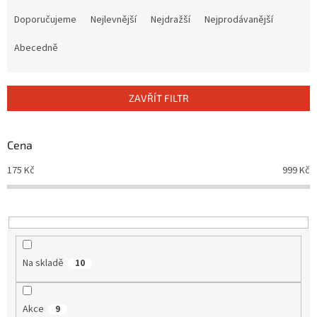
Ř
a
Doporučujeme
Nejlevnější
Nejdražší
Nejprodávanější
z
e
Abecedně
n
í
p
ZAVŘÍT FILTR
r
o
d
Cena
u
175
Kč
999
Kč
k
t
ů
Na skladě
10
Akce
9