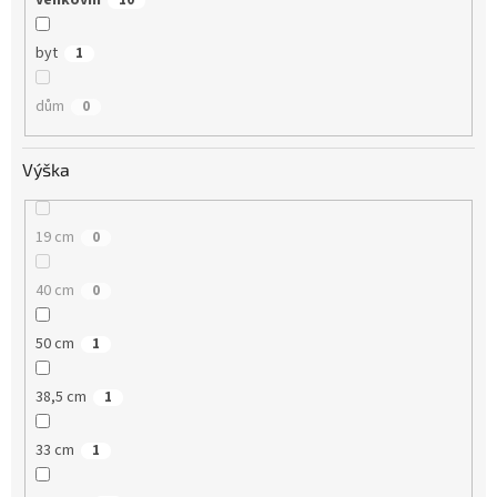
venkovní
10
byt
1
dům
0
Výška
19 cm
0
40 cm
0
50 cm
1
38,5 cm
1
33 cm
1