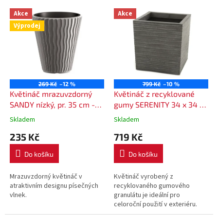
V
Akce
Akce
ý
Výprodej
p
i
s
p
r
o
269 Kč
–12 %
799 Kč
–10 %
d
Květináč mrazuvzdorný
Květináč z recyklované
u
SANDY nízký, pr. 35 cm -
gumy SERENITY 34 x 34 x
k
barva šedá (405U)
36 cm - barva šedá
Skladem
Skladem
t
235 Kč
719 Kč
ů
Do košíku
Do košíku
Mrazuvzdorný květináč v
Květináč vyrobený z
atraktivním designu písečných
recyklovaného gumového
vlnek.
granulátu je ideální pro
celoroční použití v exteriéru.
Odolává mrazu i horku.