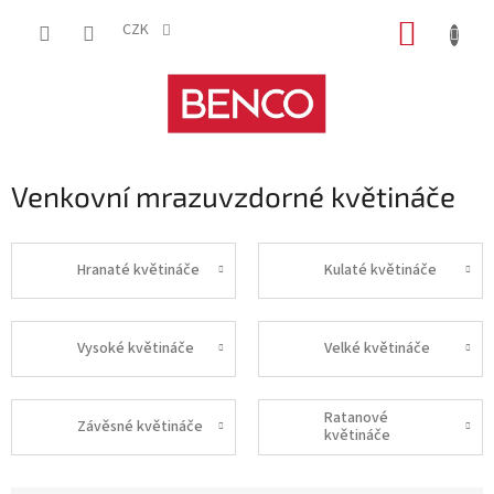
Přejít
NÁKUP
na
CZK
obsah
KOŠÍK
Venkovní mrazuvzdorné květináče
Hranaté květináče
Kulaté květináče
Vysoké květináče
Velké květináče
Ratanové
Závěsné květináče
květináče