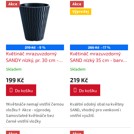
Akce
Akce
Výprodej
219 Kč
–9 %
265 Kč
–17 %
Květináč mrazuvzdorný
Květináč mrazuvzdorný
SANDY nízký, pr. 30 cm -
SAND nízký 35 cm - barva
barva antracit (S433)
mocca
Skladem
Skladem
199 Kč
219 Kč
Do košíku
Do košíku
!!Květináče nemají vnitřní černou
Kvalitní odolný obal na květiny
vložku !! Akce - výprodej.
SAND, vhodný pro venkovní i
Samostatné květináče bez
vnitřní využití.
černé vnitřní vložky
Mrazuvzdorný květináč
zdobený vertikálními vlnkami
Akce
Akce