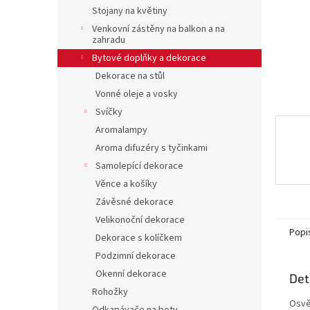
n
Stojany na květiny
e
Venkovní zástěny na balkon a na
l
zahradu
Bytové doplňky a dekorace
Dekorace na stůl
Vonné oleje a vosky
Svíčky
Aromalampy
Aroma difuzéry s tyčinkami
Samolepící dekorace
Věnce a košíky
Závěsné dekorace
Velikonoční dekorace
Popi
Dekorace s kolíčkem
Podzimní dekorace
Okenní dekorace
Det
Rohožky
Osvě