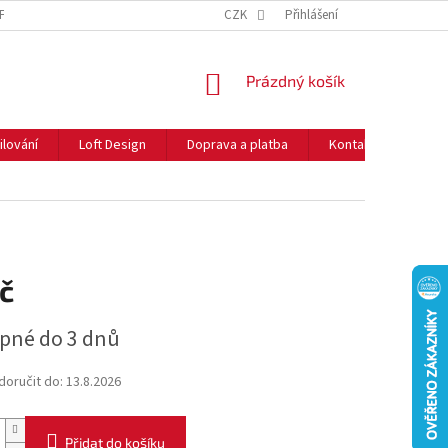
NFORMACE O COOKIES
O NÁS
CZK
NEJČASTĚJŠÍ OTÁZKY
Přihlášení
DOPRAVA 
NÁKUPNÍ
Prázdný košík
KOŠÍK
ilování
Loft Design
Doprava a platba
Kontakty
Rady
č
pné do 3 dnů
oručit do:
13.8.2026
Přidat do košíku