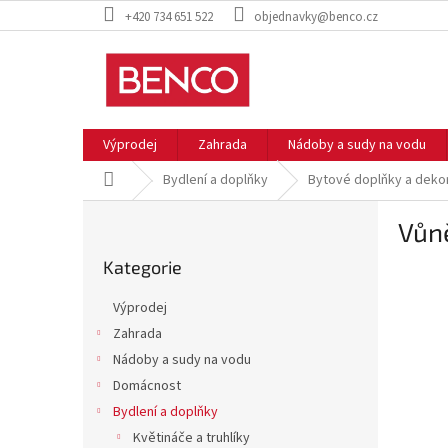
Přejít
+420 734 651 522
objednavky@benco.cz
na
obsah
Výprodej
Zahrada
Nádoby a sudy na vodu
Domů
Bydlení a doplňky
Bytové doplňky a deko
P
Vůn
o
Přeskočit
s
Kategorie
kategorie
t
r
Výprodej
a
Zahrada
n
Nádoby a sudy na vodu
n
í
Domácnost
p
Bydlení a doplňky
a
Květináče a truhlíky