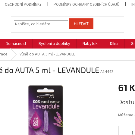
OBCHODNÍ PODMÍNKY
PODMÍNKY OCHRANY OSOBNÍCH ÚDAJŮ
I
HLEDAT
Domácnost
Bydlení a doplňky
Nábytek
Dílna
Gr
race
Vůně do AUTA 5 ml - LEVANDULE
ě do AUTA 5 ml - LEVANDULE
A14442
61 K
Měrná
Dostu
cena:
Můžeme d