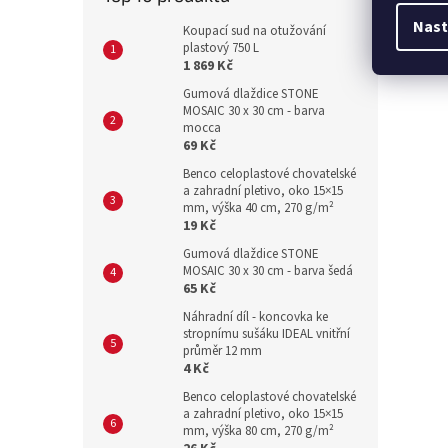
Nast
Koupací sud na otužování
plastový 750 L
1 869 Kč
Gumová dlaždice STONE
MOSAIC 30 x 30 cm - barva
mocca
69 Kč
Benco celoplastové chovatelské
a zahradní pletivo, oko 15×15
mm, výška 40 cm, 270 g/m²
19 Kč
Gumová dlaždice STONE
MOSAIC 30 x 30 cm - barva šedá
65 Kč
Náhradní díl - koncovka ke
stropnímu sušáku IDEAL vnitřní
průměr 12 mm
4 Kč
Benco celoplastové chovatelské
a zahradní pletivo, oko 15×15
mm, výška 80 cm, 270 g/m²