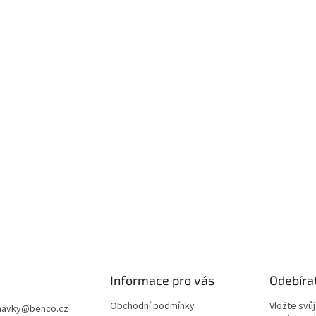
Informace pro vás
Odebíra
Obchodní podmínky
Vložte svů
navky
@
benco.cz