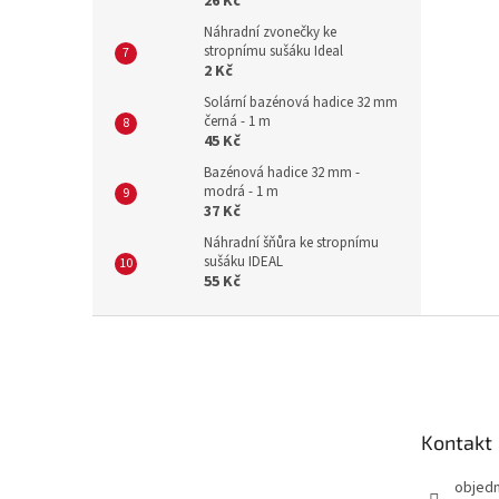
26 Kč
Náhradní zvonečky ke
stropnímu sušáku Ideal
2 Kč
Solární bazénová hadice 32 mm
černá - 1 m
45 Kč
Bazénová hadice 32 mm -
modrá - 1 m
37 Kč
Náhradní šňůra ke stropnímu
sušáku IDEAL
55 Kč
Z
á
p
a
t
Kontakt
í
objed