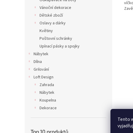
Odkapávače na boty
víčk
Vánoční dekorace
Zavě
Dětské zboží
Oslavy a dárky
Květiny
Poštovní schránky
Upínací pásky a spojky
Nábytek
Dílna
Grilování
Loft Design
Zahrada
Nábytek
Koupelna
Dekorace
Tento 
vyjadřu
Top 10 produktů