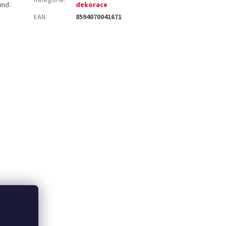
und.
dekorace
EAN
:
8594070041671