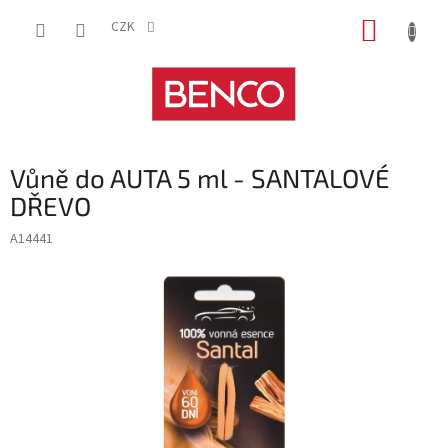
Přejít
NÁKUP
na
CZK
obsah
KOŠÍK
Vůně do AUTA 5 ml - SANTALOVÉ
DŘEVO
A14441