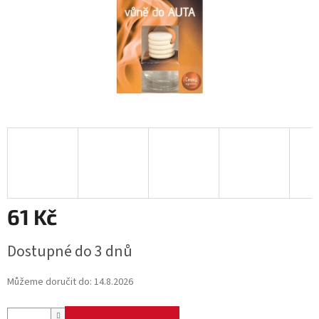
61 Kč
Měrná
Dostupné do 3 dnů
cena:
Můžeme doručit do:
14.8.2026