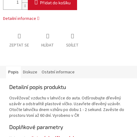
Přidat do košíku
Detailní informace
ZEPTAT SE
HLÍDAT
SDÍLET
Popis
Diskuze
Ostatní informace
Detailní popis produktu
Osvěžovač vzduchu v lahvičce do auta. Odšroubujte dřevěný
uzávěr a odstraňtě plastové víčko. Uzavřete dřevěný uzávěr.
Otočte lahvičku dnem vzhůru po dobu 1 - 2 sekund. Zavěste do
prostoru Voní až 60 dní. Vyrobeno v ČR
Doplňkové parametry