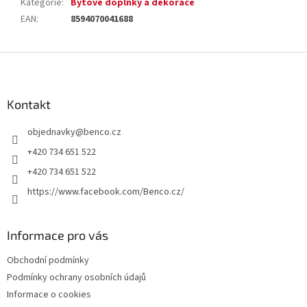
Kategorie
:
Bytové doplňky a dekorace
EAN
:
8594070041688
Z
á
p
a
Kontakt
t
objednavky
@
benco.cz
í
+420 734 651 522
+420 734 651 522
https://www.facebook.com/Benco.cz/
Informace pro vás
Obchodní podmínky
Podmínky ochrany osobních údajů
Informace o cookies