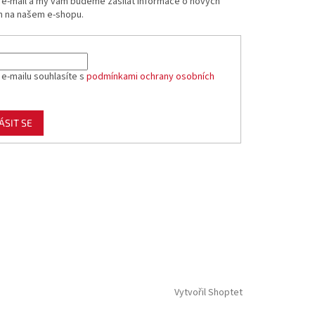
j e-mail a my vám budeme zasílat informace o nových
 na našem e-shopu.
 e-mailu souhlasíte s
podmínkami ochrany osobních
ÁSIT SE
Vytvořil Shoptet