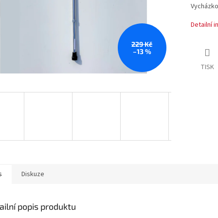
Vycházkov
Detailní 
229 Kč
–13 %
TISK
s
Diskuze
ailní popis produktu