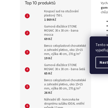
Top 10 produktů
Vych
gum
Koupací sud na otužování
chůzi
plastový 750 L
1 869 Kč
Gumová dlaždice STONE
MOSAIC 30 x 30 cm - barva
mocca
69 Kč
Tento 
Benco celoplastové chovatelské
vyjadřu
a zahradní pletivo, oko 15×15
mm, výška 40 cm, 270 g/m²
19 Kč
Nast
Gumová dlaždice STONE
MOSAIC 30 x 30 cm - barva šedá
65 Kč
Benco celoplastové chovatelské
a zahradní pletivo, oko 15×15
mm, výška 80 cm, 270 g/m²
26 Kč
Náhradní díl - koncovka ke
stropnímu sušáku IDEAL vnitřní
průměr 12 mm