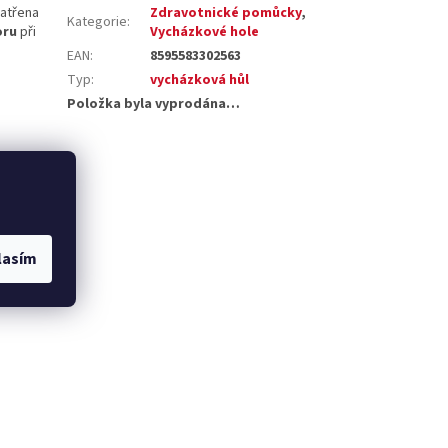
patřena
Zdravotnické pomůcky
,
Kategorie
:
oru
při
Vycházkové hole
EAN
:
8595583302563
Typ
:
vycházková hůl
Položka byla vyprodána…
lasím