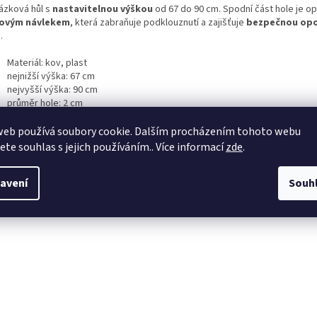
ázková hůl s
nastavitelnou výškou
od 67 do 90 cm. Spodní část hole je o
ovým návlekem
, která zabraňuje podklouznutí a zajišťuje
bezpečnou op
.
Materiál: kov, plast
nejnižší výška: 67 cm
nejvyšší výška: 90 cm
průměr hole: 2 cm
plastový vrchní držák o délce: 13 cm
web používá soubory cookie. Dalším procházením tohoto webu
jete souhlas s jejich používáním.. Více informací
zde
.
avení
Souh