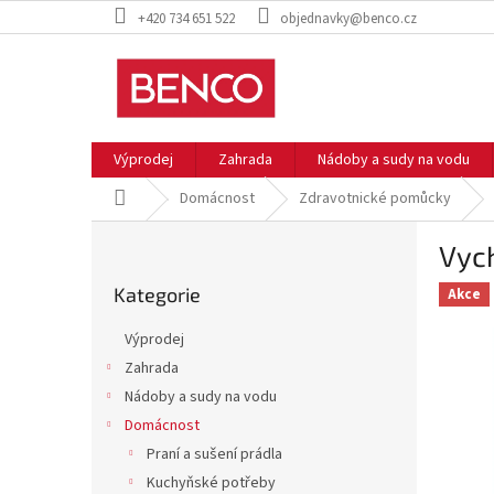
Přejít
+420 734 651 522
objednavky@benco.cz
na
obsah
Výprodej
Zahrada
Nádoby a sudy na vodu
Domů
Domácnost
Zdravotnické pomůcky
P
Vych
o
Přeskočit
s
Kategorie
kategorie
Akce
t
r
Výprodej
a
Zahrada
n
Nádoby a sudy na vodu
n
í
Domácnost
p
Praní a sušení prádla
a
Kuchyňské potřeby