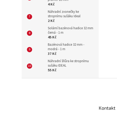
4 Kč
Náhradní zvonečky ke
stropnímu sušáku Ideal
2 Kč
Solární bazénová hadice 32 mm
černá - 1 m
45 Kč
Bazénová hadice 32 mm -
modrá - 1 m
37 Kč
Náhradní šňůra ke stropnímu
sušáku IDEAL
55 Kč
Z
á
p
a
t
Kontakt
í