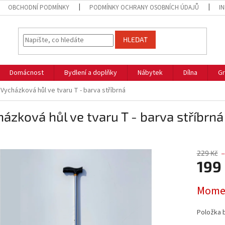
OBCHODNÍ PODMÍNKY
PODMÍNKY OCHRANY OSOBNÍCH ÚDAJŮ
I
HLEDAT
Domácnost
Bydlení a doplňky
Nábytek
Dílna
Gr
Vycházková hůl ve tvaru T - barva stříbrná
ázková hůl ve tvaru T - barva stříbrná
229 Kč
–
199
Měrná
Momen
cena:
Položka 