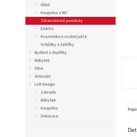
n
Úklid
e
Koupelna a WC
l
Zdravotnické pomůcky
Elektro
Kosmetika a osobní péče
Schůdky a žebříky
Bydlení a doplňky
Nábytek
Dílna
Grilování
Loft Design
Zahrada
Nábytek
Koupelna
Popi
Dekorace
Det