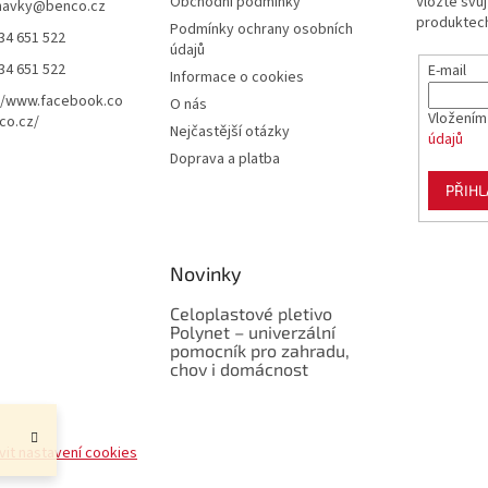
Obchodní podmínky
Vložte svů
navky
@
benco.cz
produktech
Podmínky ochrany osobních
34 651 522
údajů
34 651 522
E-mail
Informace o cookies
//www.facebook.co
O nás
Vložením
co.cz/
Nejčastější otázky
údajů
Doprava a platba
PŘIHL
Novinky
Celoplastové pletivo
Polynet – univerzální
pomocník pro zahradu,
chov i domácnost
vit nastavení cookies