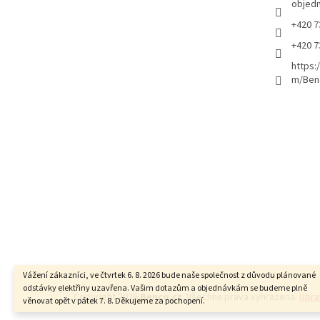
objed
+420 7
+420 7
https:
m/Ben
Vážení zákazníci, ve čtvrtek 6. 8. 2026 bude naše společnost z důvodu plánované
odstávky elektřiny uzavřena. Vašim dotazům a objednávkám se budeme plně
Copyright 2026
Benco.cz
. Všechna práva vyhrazena.
Upra
věnovat opět v pátek 7. 8. Děkujeme za pochopení.