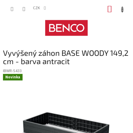
Přejít
NÁKUP
na
CZK
obsah
KOŠÍK
Vyvýšený záhon BASE WOODY 149,2
cm - barva antracit
IBWR-S433
Novinka