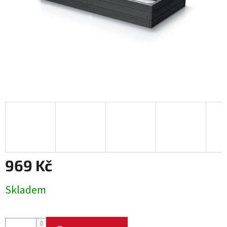
969 Kč
Měrná
Skladem
cena: