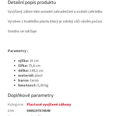
Detailní popis produktu
Vyvýšený záhon Vám usnadní zahradničení a ozdobí zahrádku.
Vyroben z kvalitního plastu který je odolný vůči vlivům počasí.
Snadno se udržuje.
Parametry :
výška:
25 cm
šířka:
75,6 cm
délka:
149,2 cm
materiál:
plast
barva:
černá
hmotnost:
5,38 kg
Doplňkové parametry
Kategorie
:
Plastové vyvýšené záhony
EAN
:
5905197570549