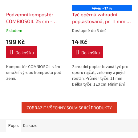
17 Kč
–17 %
Podzemní kompostér
Tyč opěrná zahradní
COMBIOSOIL 25 cm -
poplastovaná, pr. 11 mm,
barva černá
délka 120 cm
Skladem
Dostupné do 3 dnů
199 Kč
14 Kč
Do košíku
Do košíku
Kompostér COMNIOSOIL vám
Zahradní poplastovaná tyč pro
umožní výrobu kompostu pod
oporu rajčat, zeleniny a jiných
zemí.
rostlin. Průměr tyče: 11 mm
Délka tyče: 120 cm Minimální
objednávka zahradních tyčí -
množství pro nákup je 5...
ZOBRAZIT VŠECHNY SOUVISEJÍCÍ PRODUKTY
Popis
Diskuze