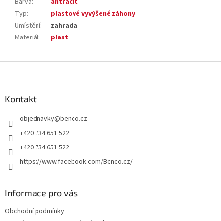
Barva
:
antracit
Typ
:
plastové vyvýšené záhony
Umístění
:
zahrada
Materiál
:
plast
Z
á
p
a
Kontakt
t
objednavky
@
benco.cz
í
+420 734 651 522
+420 734 651 522
https://www.facebook.com/Benco.cz/
Informace pro vás
Obchodní podmínky