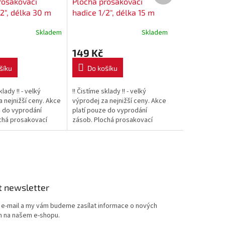
rosakovací
Plochá prosakovací
2", délka 30 m
hadice 1/2", délka 15 m
Skladem
Skladem
149 Kč
šíku
Do košíku
klady !! - velký
!! Čistíme sklady !! - velký
 nejnižší ceny. Akce
výprodej za nejnižší ceny. Akce
e do vyprodání
platí pouze do vyprodání
chá prosakovací
zásob. Plochá prosakovací
 kapénkovou závlahu
hadice pro kapénkovou závlahu
pro zavlažování keřů
je ideální pro zavlažování keřů
a...
t newsletter
j e-mail a my vám budeme zasílat informace o nových
 na našem e-shopu.