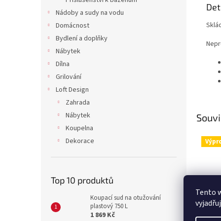
Příslušenství k bazénům
Det
Nádoby a sudy na vodu
Sklád
Domácnost
Bydlení a doplňky
Nepr
Nábytek
Dílna
Grilování
Loft Design
Zahrada
Nábytek
Souvi
Koupelna
Dekorace
Výpr
Top 10 produktů
Tento 
Koupací sud na otužování
vyjadřu
plastový 750 L
1 869 Kč
Rozst