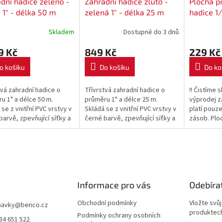
dní hadice zeleno -
Zahradní hadice žluto -
Plochá p
 1" - délka 50 m
zelená 1" - délka 25 m
hadice 1/
Skladem
Dostupné do 3 dnů
9 Kč
849 Kč
229 Kč
o košíku
Do košíku
Do ko
tvá zahradní hadice o
Třívrstvá zahradní hadice o
!! Čistíme s
u 1" a délce 50 m.
průměru 1" a délce 25 m.
výprodej za
 se z vnitřní PVC vrstvy v
Skládá se z vnitřní PVC vrstvy v
platí pouz
barvě, zpevňující síťky a
černé barvě, zpevňující síťky a
zásob. Plo
í zelené PVC vrstvy.
svrchní žluto - zelené PVC
hadice pro
ledná vnitřní vrstva...
vrstvy. Neprůhledná vnitřní...
je ideální 
a...
Informace pro vás
Odebíra
Obchodní podmínky
Vložte svů
navky
@
benco.cz
produktech
Podmínky ochrany osobních
34 651 522