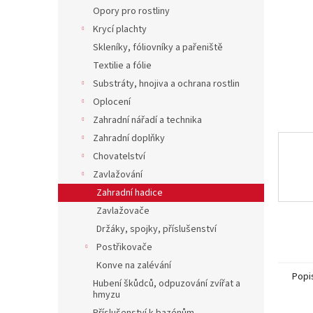
n
Opory pro rostliny
e
Krycí plachty
l
Skleníky, fóliovníky a pařeniště
Textilie a fólie
Substráty, hnojiva a ochrana rostlin
Oplocení
Zahradní nářadí a technika
Zahradní doplňky
Chovatelství
Zavlažování
Zahradní hadice
Zavlažovače
Držáky, spojky, příslušenství
Postřikovače
Konve na zalévání
Popi
Hubení škůdců, odpuzování zvířat a
hmyzu