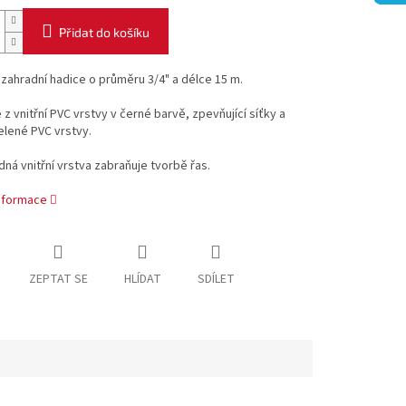
Přidat do košíku
 zahradní hadice o průměru 3/4" a délce 15 m.
 z vnitřní PVC vrstvy v černé barvě, zpevňující síťky a
elené PVC vrstvy.
ná vnitřní vrstva zabraňuje tvorbě řas.
informace
ZEPTAT SE
HLÍDAT
SDÍLET