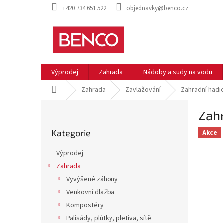
Přejít
+420 734 651 522
objednavky@benco.cz
na
obsah
Výprodej
Zahrada
Nádoby a sudy na vodu
Domů
Zahrada
Zavlažování
Zahradní hadi
P
Zahr
o
Přeskočit
s
Kategorie
kategorie
Akce
t
r
Výprodej
a
Zahrada
n
Vyvýšené záhony
n
í
Venkovní dlažba
p
Kompostéry
a
Palisády, plůtky, pletiva, sítě