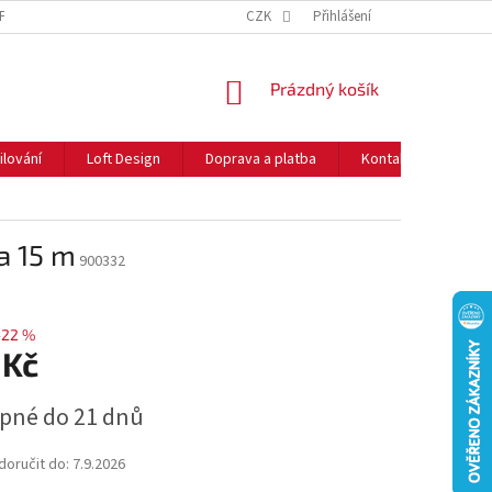
NFORMACE O COOKIES
O NÁS
CZK
NEJČASTĚJŠÍ OTÁZKY
Přihlášení
DOPRAVA 
NÁKUPNÍ
Prázdný košík
KOŠÍK
ilování
Loft Design
Doprava a platba
Kontakty
Rady
a 15 m
900332
–22 %
 Kč
pné do 21 dnů
oručit do:
7.9.2026