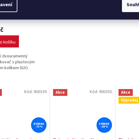
avení
Souh
cím kolíkem DUO
Skladem
Kč
o košíku
ý dvouramenný
ikovač s plastovým
ím kolíkem DUO.
Kód:
900339
Kód:
900355
Akce
Akce
Výprodej
2 129 Kč
1 199 Kč
–15 %
–29 %