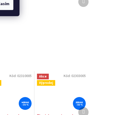
lasím
produkt
Kód:
02310005
Kód:
02303005
Akce
Výprodej
499 Kč
299 Kč
–54 %
–50 %
Další
produkt