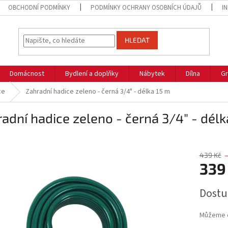
OBCHODNÍ PODMÍNKY
PODMÍNKY OCHRANY OSOBNÍCH ÚDAJŮ
I
HLEDAT
Domácnost
Bydlení a doplňky
Nábytek
Dílna
Gr
ce
Zahradní hadice zeleno - černá 3/4" - délka 15 m
adní hadice zeleno - černá 3/4" - délk
439 Kč
339
Měrná
Dostu
cena:
Můžeme d