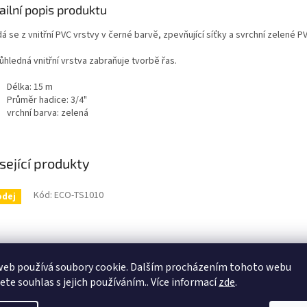
ailní popis produktu
á se z vnitřní PVC vrstvy v černé barvě, zpevňující síťky a svrchní zelené P
ůhledná vnitřní vrstva zabraňuje tvorbě řas.
Délka: 15 m
Průměr hadice: 3/4"
vrchní barva: zelená
sející produkty
Kód:
ECO-TS1010
odej
web používá soubory cookie. Dalším procházením tohoto webu
jete souhlas s jejich používáním.. Více informací
zde
.
řikovač 2 ramenný s