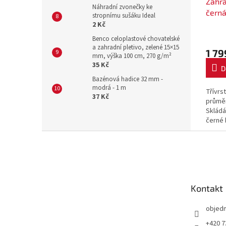
Zahra
Náhradní zvonečky ke
černá
stropnímu sušáku Ideal
2 Kč
Benco celoplastové chovatelské
a zahradní pletivo, zelené 15×15
1 79
mm, výška 100 cm, 270 g/m²
35 Kč
D
Bazénová hadice 32 mm -
modrá - 1 m
Třívrs
37 Kč
průměr
Skládá
černé 
svrchn
Z
Neprůh
á
p
a
t
Kontakt
í
objed
+420 7