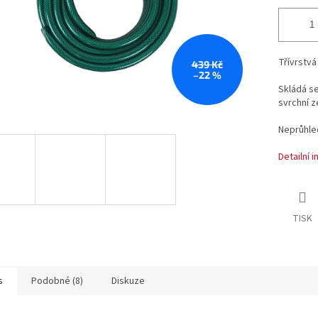
Třívrstvá
439 Kč
–22 %
Skládá se
svrchní z
Neprůhled
Detailní 
TISK
s
Podobné (8)
Diskuze