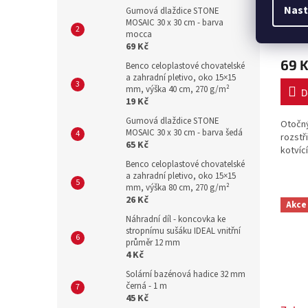
Nast
kotví
Gumová dlaždice STONE
MOSAIC 30 x 30 cm - barva
mocca
69 Kč
69 
Benco celoplastové chovatelské
a zahradní pletivo, oko 15×15
mm, výška 40 cm, 270 g/m²
D
19 Kč
Gumová dlaždice STONE
Otočn
MOSAIC 30 x 30 cm - barva šedá
rozstř
65 Kč
kotvíc
Benco celoplastové chovatelské
a zahradní pletivo, oko 15×15
mm, výška 80 cm, 270 g/m²
26 Kč
Akce
Náhradní díl - koncovka ke
stropnímu sušáku IDEAL vnitřní
průměr 12 mm
4 Kč
Solární bazénová hadice 32 mm
černá - 1 m
45 Kč