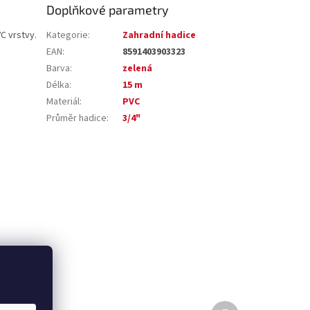
Doplňkové parametry
VC vrstvy.
Kategorie
:
Zahradní hadice
EAN
:
8591403903323
Barva
:
zelená
Délka
:
15 m
Materiál
:
PVC
Průměr hadice
:
3/4"
Další