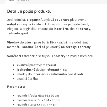
Detailní popis produktu
Jednoduchá,
elegantní,
stylová
souprava
plastového
nábytku
zaujme každého kdo si potrpí na jednoduchost,
eleganci a originalitu. Vhodná do
interiéru
, ale i na
terasy
,
zahrady
apod.
Vhodný do všech prostorů
. Díky kvalitnímu a odolnému
materiálu,
snadné údržbě
je vhodný
na terasy
i
zahrady
.
Součástí
zahradního setu jsou i
polstry
na lavici a křeslech.
kvalitní
plastový
materiál
jednoduchý
design,
elegantní
styl
vhodný do
interiéru
i
venkovního prostředí
snadná údržba
Parametry:
rozměr křesla: 66 x 64 x 80 cm
rozměr lavice: 66 x 184 x 80 cm
rozměr stolu: 62 x 91 x 44 cm