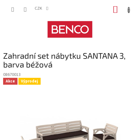
Přejít
NÁKUP
na
CZK
obsah
KOŠÍK
Zahradní set nábytku SANTANA 3,
barva béžová
08670013
Akce
Výprodej