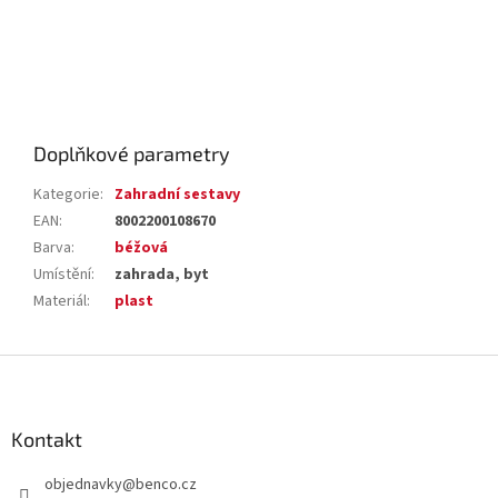
Doplňkové parametry
Kategorie
:
Zahradní sestavy
EAN
:
8002200108670
Barva
:
béžová
Umístění
:
zahrada, byt
Materiál
:
plast
Z
á
p
a
Kontakt
t
objednavky
@
benco.cz
í