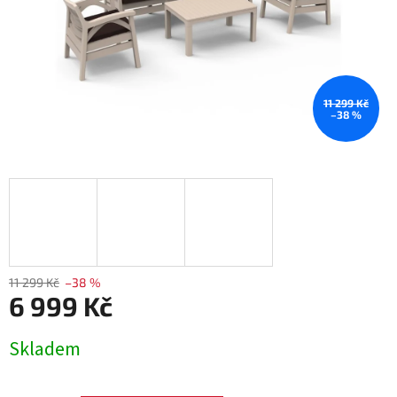
11 299 Kč
–38 %
11 299 Kč
–38 %
6 999 Kč
Měrná
Skladem
cena: