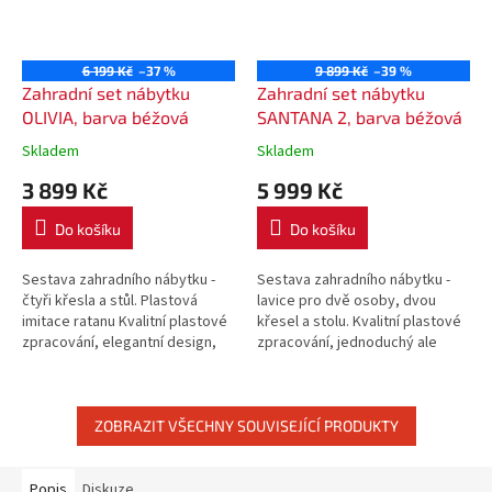
6 199 Kč
–37 %
9 899 Kč
–39 %
Zahradní set nábytku
Zahradní set nábytku
OLIVIA, barva béžová
SANTANA 2, barva béžová
Skladem
Skladem
3 899 Kč
5 999 Kč
Do košíku
Do košíku
Sestava zahradního nábytku -
Sestava zahradního nábytku -
čtyři křesla a stůl. Plastová
lavice pro dvě osoby, dvou
imitace ratanu Kvalitní plastové
křesel a stolu. Kvalitní plastové
zpracování, elegantní design,
zpracování, jednoduchý ale
praktický pro údržbu.
elegantní design.
ZOBRAZIT VŠECHNY SOUVISEJÍCÍ PRODUKTY
Popis
Diskuze