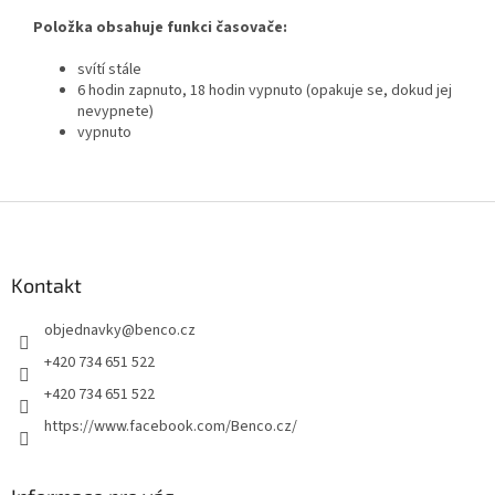
Položka obsahuje funkci časovače:
svítí stále
6 hodin zapnuto, 18 hodin vypnuto (opakuje se, dokud jej
nevypnete)
vypnuto
Z
á
p
a
Kontakt
t
objednavky
@
benco.cz
í
+420 734 651 522
+420 734 651 522
https://www.facebook.com/Benco.cz/