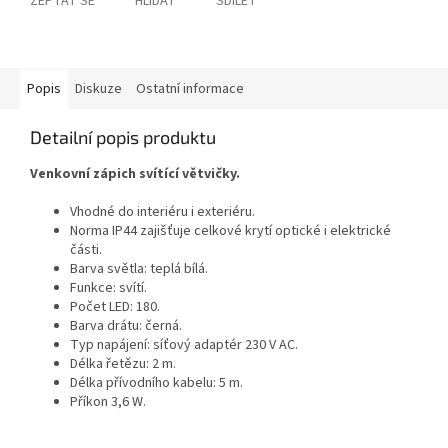
ZEPTAT SE
HLÍDAT
SDÍLET
Popis
Diskuze
Ostatní informace
Detailní popis produktu
Venkovní zápich svítící větvičky.
Vhodné do interiéru i exteriéru.
Norma IP44 zajišťuje celkové krytí optické i elektrické
části.
Barva světla: teplá bílá.
Funkce: svítí.
Počet LED: 180.
Barva drátu: černá.
Typ napájení: síťový adaptér 230 V AC.
Délka řetězu: 2 m.
Délka přívodního kabelu: 5 m.
Příkon 3,6 W.