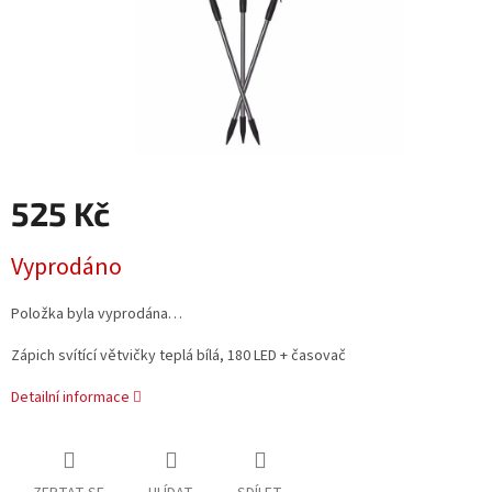
525 Kč
Měrná
Vyprodáno
cena:
Položka byla vyprodána…
Zápich svítící větvičky teplá bílá, 180 LED + časovač
Detailní informace