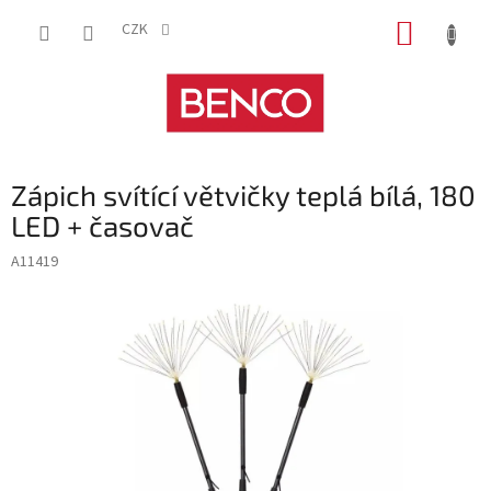
Přejít
NÁKUP
na
CZK
obsah
KOŠÍK
Zápich svítící větvičky teplá bílá, 180
LED + časovač
A11419