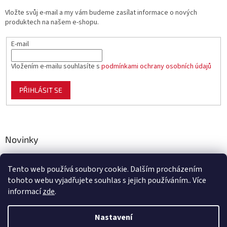
Vložte svůj e-mail a my vám budeme zasílat informace o nových
produktech na našem e-shopu.
E-mail
Vložením e-mailu souhlasíte s
podmínkami ochrany osobních údajů
PŘIHLÁSIT SE
Novinky
Celoplastové pletivo Polynet – univerzální pomocník pro
zahradu, chov i domácnost
Tento web používá soubory cookie. Dalším procházením
tohoto webu vyjadřujete souhlas s jejich používáním.. Více
informací
zde
.
Vytvořil Shoptet
Nastavení