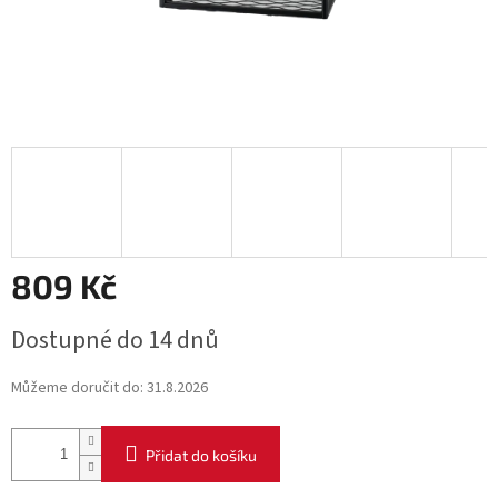
809 Kč
Měrná
Dostupné do 14 dnů
cena:
Můžeme doručit do:
31.8.2026
Přidat do košíku