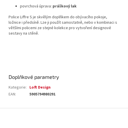
povrchová úprava:
práškový lak
Police Liffre S je skvělým doplňkem do obývacího pokoje,
ložnice i předsíně. Lze ji použít samostatně, nebo v kombinaci s
většími policemi ze stejné kolekce pro vytvoření designové
sestavy na stěně.
Doplňkové parametry
Kategorie
:
Loft Design
EAN
:
5905794980291
Z
á
p