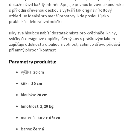
dokáže oživit každý interiér. Spojuje pevnou kovovou konstrukci
s přírodní dřevěnou deskou a vytváří tak originální loftový
vzhled. Je ideální pro menší prostory, kde poslouží jako
praktická i dekorativní polička.
Díky své hloubce nabízí dostatek místa pro květináče, knihy,
svíčky či designové doplňky. Černý kov s práškovým lakem
zajišťuje odolnost a dlouhou životnost, zatímco dřevo přidává
příjemný přírodní kontrast.
Parametry produktu:
výška:
20 cm
šířka:
30 cm
hloubka:
28 cm
hmotnost:
1,20 kg
materiál:
kov + dřevo
barva:
černá