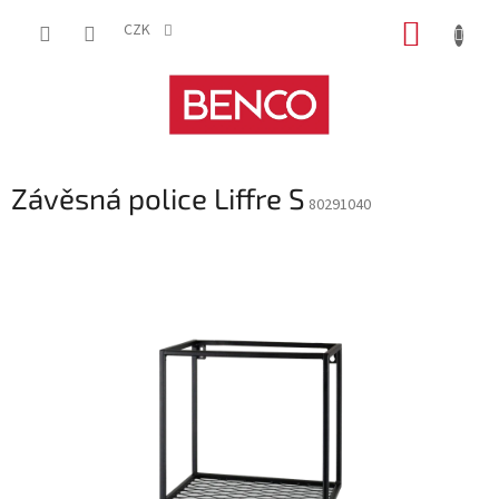
Přejít
NÁKUP
na
CZK
obsah
KOŠÍK
Závěsná police Liffre S
80291040