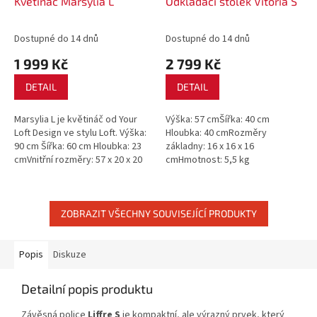
Květináč Marsylia L
Odkládací stolek Vitoria S
Dostupné do 14 dnů
Dostupné do 14 dnů
1 999 Kč
2 799 Kč
DETAIL
DETAIL
Marsylia L je květináč od Your
Výška: 57 cmŠířka: 40 cm
Loft Design ve stylu Loft. Výška:
Hloubka: 40 cmRozměry
90 cm Šířka: 60 cm Hloubka: 23
základny: 16 x 16 x 16
cmVnitřní rozměry: 57 x 20 x 20
cmHmotnost: 5,5 kg
cm Hmotnost: 5,67 kg Barva:
Nátěr: práškové
černá / bílá*Nemá...
lakováníBarva: černá / béžová /
hnědá / bílá / salmon /...
ZOBRAZIT VŠECHNY SOUVISEJÍCÍ PRODUKTY
Popis
Diskuze
Detailní popis produktu
Závěsná police
Liffre S
je kompaktní, ale výrazný prvek, který