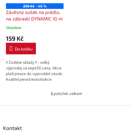
o
299 Kč
–46 %
d
Závěsný sušák na prádlo,
u
na zábradlí DYNAMIC 10 m
k
Skladem
t
159 Kč
ů
Do košíku
!! Čistíme sklady !! - velký
výprodej za nejnižší ceny. Akce
platí pouze do vyprodání zásob.
Kvalitní pevná konstrukce
sušáku na balkónové zábradlí se
sušící plochou až 10 m....
1
položek celkem
O
v
l
Z
á
á
d
p
a
a
Kontakt
c