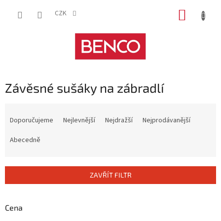
Přejít
NÁKUP
na
CZK
obsah
KOŠÍK
Závěsné sušáky na zábradlí
Ř
a
Doporučujeme
Nejlevnější
Nejdražší
Nejprodávanější
z
e
Abecedně
n
í
p
ZAVŘÍT FILTR
r
o
d
Cena
u