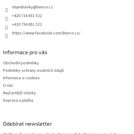
t
í
objednavky
@
benco.cz
í
p
r
+420 734 651 522
v
+420 734 651 522
k
y
https://www.facebook.com/Benco.cz/
v
ý
p
Informace pro vás
i
s
Obchodní podmínky
u
Podmínky ochrany osobních údajů
Informace o cookies
O nás
Nejčastější otázky
Doprava a platba
Odebírat newsletter