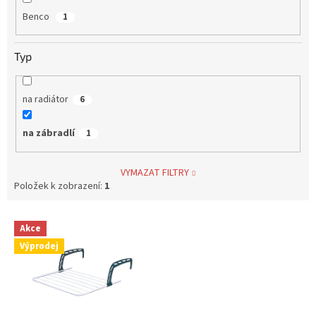
Benco
1
Typ
na radiátor
6
na zábradlí
1
VYMAZAT FILTRY
Položek k zobrazení:
1
V
Akce
ý
Výprodej
p
i
s
p
r